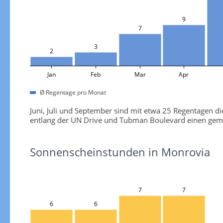
9
7
3
2
Jan
Feb
Mar
Apr
Ø Regentage pro Monat
Juni, Juli und September sind mit etwa 25 Regentagen d
entlang der UN Drive und Tubman Boulevard einen gemü
Sonnenscheinstunden in Monrovia
7
7
6
6