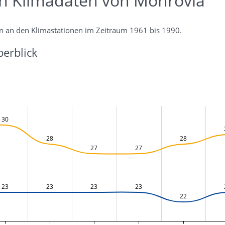
en Klimadaten von Monrovia
n an den Klimastationen im Zeitraum 1961 bis 1990.
erblick
30
28
28
27
27
23
23
23
23
22