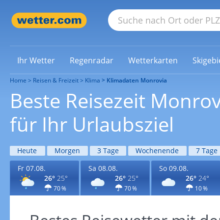
Ihr Wetter
Regenradar
Wetterkarten
Skigebi
Home
Reisen & Freizeit
Klima
Klimadaten Monrovia
Beste Reisezeit Monro
für Ihr Urlaubsziel
Heute
Morgen
3 Tage
Wochenende
7 Tage
Fr 07.08.
Sa 08.08.
So 09.08.
26°
25°
26°
25°
26°
24°
70 %
70 %
10 %