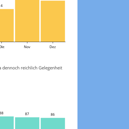
4
Okt
Nov
Dez
a dennoch reichlich Gelegenheit
88
87
86