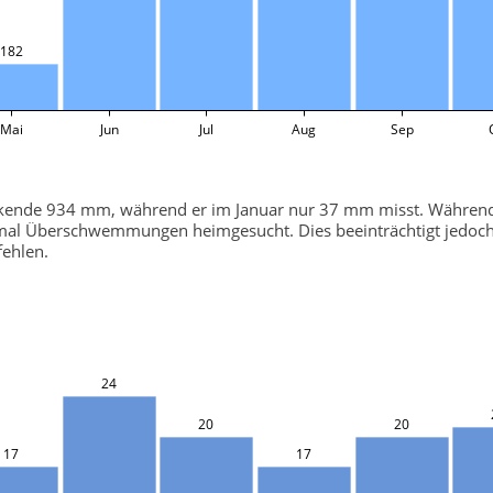
182
Mai
Jun
Jul
Aug
Sep
uckende 934 mm, während er im Januar nur 37 mm misst. Während
mal Überschwemmungen heimgesucht. Dies beeinträchtigt jedoch 
fehlen.
24
20
20
17
17