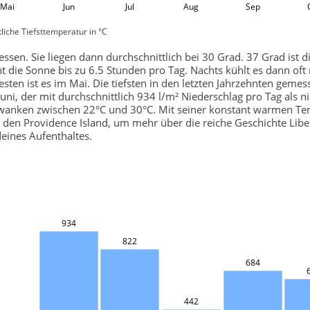
Mai
Jun
Jul
Aug
Sep
liche Tiefsttemperatur in °C
sen. Sie liegen dann durchschnittlich bei 30 Grad. 37 Grad ist d
die Sonne bis zu 6.5 Stunden pro Tag. Nachts kühlt es dann oft n
sten ist es im Mai. Die tiefsten in den letzten Jahrzehnten geme
uni, der mit durchschnittlich 934 l/m² Niederschlag pro Tag als 
anken zwischen 22°C und 30°C. Mit seiner konstant warmen Tem
n Providence Island, um mehr über die reiche Geschichte Liberi
eines Aufenthaltes.
934
822
684
442