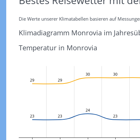
Bestes Reisewetter mit d
Die Werte unserer Klimatabellen basieren auf Messunge
Klimadiagramm Monrovia im Jahresüb
Temperatur in Monrovia
30
30
29
29
24
23
23
23