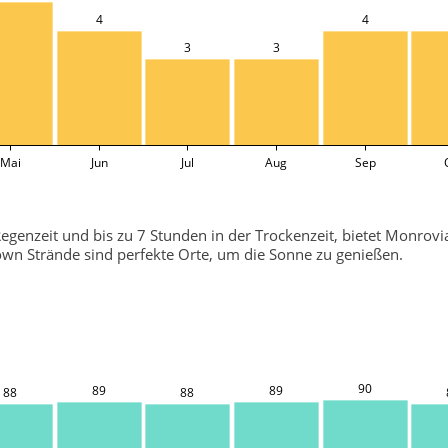
4
4
3
3
Mai
Jun
Jul
Aug
Sep
egenzeit und bis zu 7 Stunden in der Trockenzeit, bietet Monrovi
wn Strände sind perfekte Orte, um die Sonne zu genießen.
90
89
89
88
88