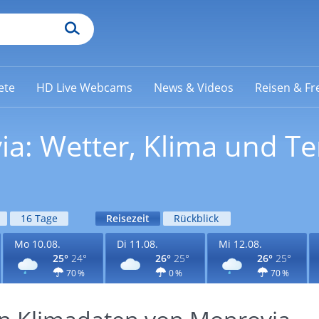
ete
HD Live Webcams
News & Videos
Reisen & Fre
via: Wetter, Klima und 
16 Tage
Reisezeit
Rückblick
Mo 10.08.
Di 11.08.
Mi 12.08.
25°
24°
26°
25°
26°
25°
70 %
0 %
70 %