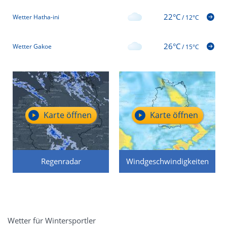
22°C
Wetter Hatha-ini
/
12°C
26°C
Wetter Gakoe
/
15°C
Karte öffnen
Karte öffnen
Regenradar
Windgeschwindigkeiten
Wetter für Wintersportler