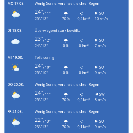
MO 17.08.
Wenig Sonne, vereinzelt leichter Regen
24°
/ 11°
SO
25°/ 12°
70 %
0,2 l/m²
10 km/h
DI 18.08.
Überwiegend stark bewölkt
23°
/ 12°
SO
24°/ 12°
0 %
0 l/m²
7 km/h
MI 19.08.
Teils sonnig
24°
/ 10°
SO
25°/ 10°
0 %
0 l/m²
9 km/h
DO 20.08.
Wenig Sonne, vereinzelt leichter Regen
24°
/ 11°
SW
25°/ 12°
70 %
0,2 l/m²
8 km/h
FR 21.08.
Wenig Sonne, vereinzelt leichter Regen
22°
/ 13°
SO
23°/ 13°
70 %
0,1 l/m²
9 km/h