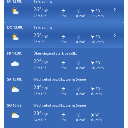
MI 12.08.
Teils sonnig
26°
/ 10°
SO
28°/ 10°
0 %
0 l/m²
11 km/h
DO 13.08.
Teils sonnig
25°
/ 10°
SO
26°/ 9°
0 %
0 l/m²
10 km/h
FR 14.08.
Überwiegend stark bewölkt
22°
/ 12°
SO
23°/ 13°
0 %
0 l/m²
10 km/h
SA 15.08.
Wechselnd bewölkt, wenig Sonne
24°
/ 13°
SO
25°/ 13°
0 %
0 l/m²
8 km/h
SO 16.08.
Wechselnd bewölkt, wenig Sonne
23°
/ 12°
W
24°/ 13°
0 %
0 l/m²
6 km/h