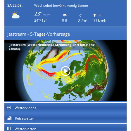
SA 22.08.
Wechselnd bewölkt, wenig Sonne
23°
/ 13°
SO
24°/ 13°
0 %
0 l/m²
11 km/h
Jetstream - 5-Tages-Vorhersage
Wettervideos
Reisewetter
Wetterkarten