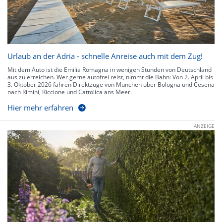
Urlaub an der Adria - schnelle Anreise auch mit dem Zug!
Mit dem Auto ist die Emilia Romagna in wenigen Stunden von Deutschland
aus zu erreichen. Wer gerne autofrei reist, nimmt die Bahn: Von 2. April bis
3. Oktober 2026 fahren Direktzüge von München über Bologna und Cesena
nach Rimini, Riccione und Cattolica ans Meer.
Hier mehr erfahren
ANZEIGE