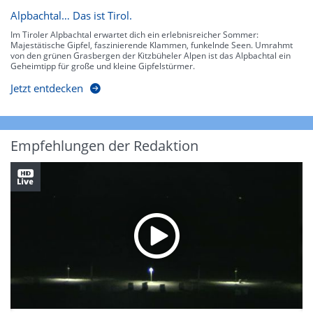
Alpbachtal… Das ist Tirol.
Im Tiroler Alpbachtal erwartet dich ein erlebnisreicher Sommer:
Majestätische Gipfel, faszinierende Klammen, funkelnde Seen. Umrahmt
von den grünen Grasbergen der Kitzbüheler Alpen ist das Alpbachtal ein
Geheimtipp für große und kleine Gipfelstürmer.
Jetzt entdecken
Empfehlungen der Redaktion