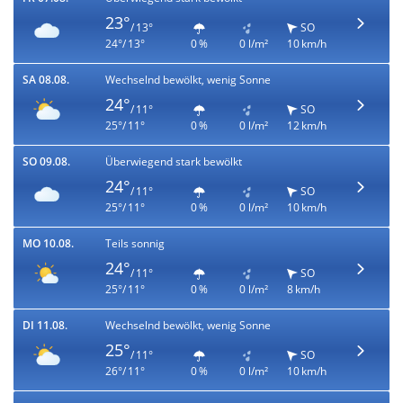
23°
/ 13°
SO
24°/ 13°
0 %
0 l/m²
10 km/h
SA 08.08.
Wechselnd bewölkt, wenig Sonne
24°
/ 11°
SO
25°/ 11°
0 %
0 l/m²
12 km/h
SO 09.08.
Überwiegend stark bewölkt
24°
/ 11°
SO
25°/ 11°
0 %
0 l/m²
10 km/h
MO 10.08.
Teils sonnig
24°
/ 11°
SO
25°/ 11°
0 %
0 l/m²
8 km/h
DI 11.08.
Wechselnd bewölkt, wenig Sonne
25°
/ 11°
SO
26°/ 11°
0 %
0 l/m²
10 km/h