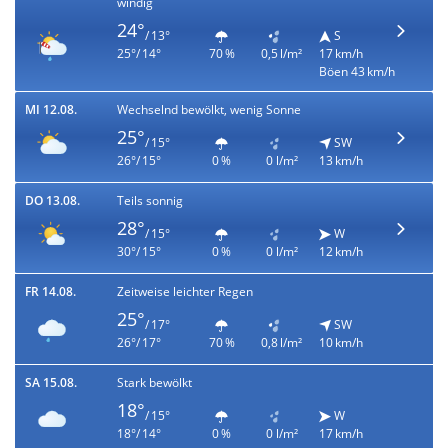
windig
24°
/ 13°
S
25°/ 14°
70 %
0,5 l/m²
17 km/h
Böen 43 km/h
MI 12.08.
Wechselnd bewölkt, wenig Sonne
25°
/ 15°
SW
26°/ 15°
0 %
0 l/m²
13 km/h
DO 13.08.
Teils sonnig
28°
/ 15°
W
30°/ 15°
0 %
0 l/m²
12 km/h
FR 14.08.
Zeitweise leichter Regen
25°
/ 17°
SW
26°/ 17°
70 %
0,8 l/m²
10 km/h
SA 15.08.
Stark bewölkt
18°
/ 15°
W
18°/ 14°
0 %
0 l/m²
17 km/h