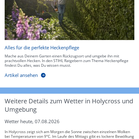
Alles für die perfekte Heckenpflege
Mache aus Deinem Garten einen Rückzugsort und umgebe ihn mit
prachtvollen Hecken. In den STIHL Ratgebern zum Thema Heckenpflege
findest Du alles, was Du wissen musst.
Artikel ansehen
Weitere Details zum Wetter in Holycross und
Umgebung
Wetter heute, 07.08.2026
In Holycross zeigt sich am Morgen die Sonne zwischen einzelnen Wolken
bei Temperaturen von 9°C. Im Laufe des Mittags gibt es lockere Bewölkung