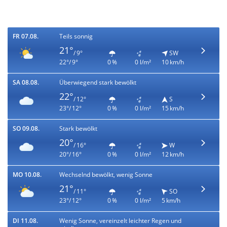
FR 07.08.
Teils sonnig
21°
/ 9°
SW
22°/ 9°
0 %
0 l/m²
10 km/h
SA 08.08.
Überwiegend stark bewölkt
22°
/ 12°
S
23°/ 12°
0 %
0 l/m²
15 km/h
SO 09.08.
Stark bewölkt
20°
/ 16°
W
20°/ 16°
0 %
0 l/m²
12 km/h
MO 10.08.
Wechselnd bewölkt, wenig Sonne
21°
/ 11°
SO
23°/ 12°
0 %
0 l/m²
5 km/h
DI 11.08.
Wenig Sonne, vereinzelt leichter Regen und