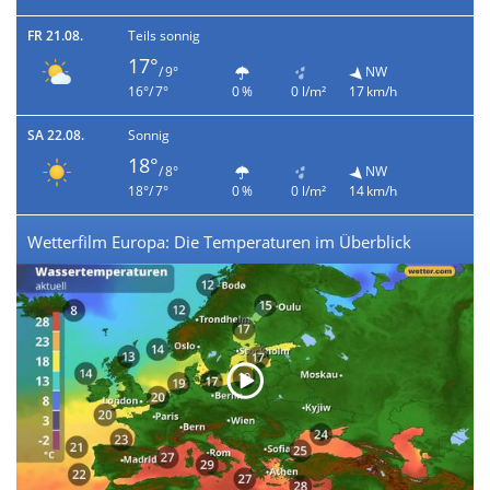
FR 21.08.
Teils sonnig
17°
/ 9°
NW
16°/ 7°
0 %
0 l/m²
17 km/h
SA 22.08.
Sonnig
18°
/ 8°
NW
18°/ 7°
0 %
0 l/m²
14 km/h
Wetterfilm Europa: Die Temperaturen im Überblick