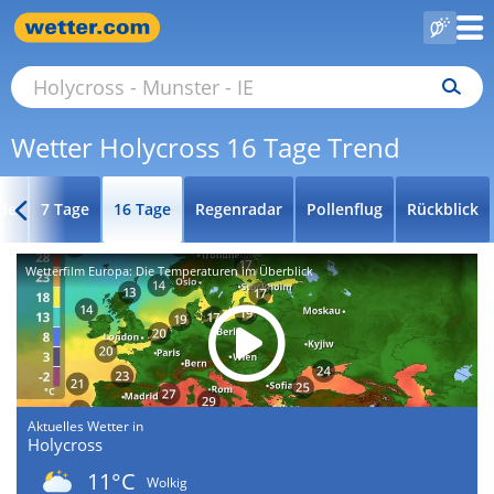
Wetter Holycross 16 Tage Trend
de
7 Tage
16 Tage
Regenradar
Pollenflug
Rückblick
Wetterfilm Europa: Die Temperaturen im Überblick
Aktuelles Wetter in
Holycross
11°C
Wolkig