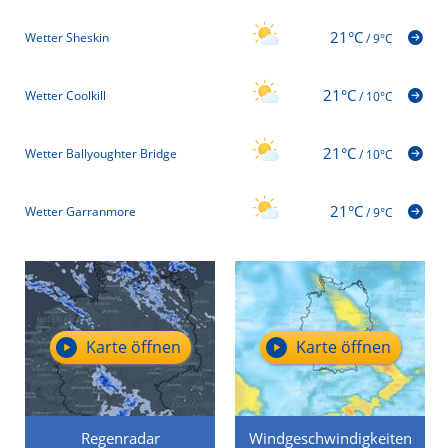
21°C
Wetter Sheskin
/
9°C
21°C
Wetter Coolkill
/
10°C
21°C
Wetter Ballyoughter Bridge
/
10°C
21°C
Wetter Garranmore
/
9°C
Karte öffnen
Karte öffnen
Regenradar
Windgeschwindigkeiten