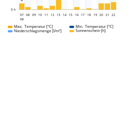

L
0 h
07
08
09
10
11
12
13
14
07
15
16
17
18
19
20
21
22
08
08
Max. Temperatur [°C]
Min. Temperatur [°C]
Sonnenschein [h]
Niederschlagsmenge [l/m²]