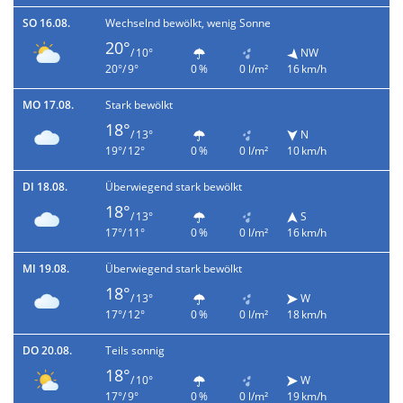
SO 16.08.
Wechselnd bewölkt, wenig Sonne
20°
/ 10°
NW
20°/ 9°
0 %
0 l/m²
16 km/h
MO 17.08.
Stark bewölkt
18°
/ 13°
N
19°/ 12°
0 %
0 l/m²
10 km/h
DI 18.08.
Überwiegend stark bewölkt
18°
/ 13°
S
17°/ 11°
0 %
0 l/m²
16 km/h
MI 19.08.
Überwiegend stark bewölkt
18°
/ 13°
W
17°/ 12°
0 %
0 l/m²
18 km/h
DO 20.08.
Teils sonnig
18°
/ 10°
W
17°/ 9°
0 %
0 l/m²
19 km/h