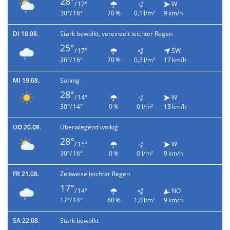
28°
/ 17°
W
30°/ 18°
70 %
0,1 l/m²
9 km/h
DI 18.08.
Stark bewölkt, vereinzelt leichter Regen
25°
/ 17°
SW
26°/ 16°
70 %
0,3 l/m²
17 km/h
MI 19.08.
Sonnig
28°
/ 14°
W
30°/ 14°
0 %
0 l/m²
13 km/h
DO 20.08.
Überwiegend wolkig
28°
/ 15°
W
30°/ 16°
0 %
0 l/m²
9 km/h
FR 21.08.
Zeitweise leichter Regen
17°
/ 14°
NO
17°/ 14°
80 %
1,0 l/m²
9 km/h
SA 22.08.
Stark bewölkt