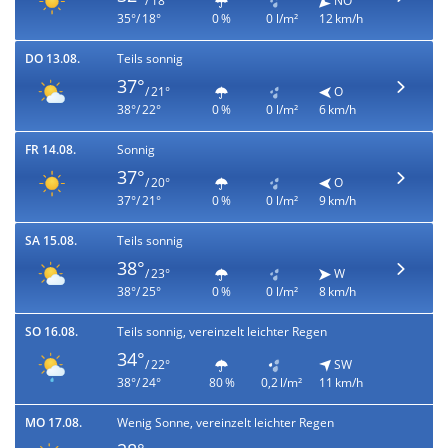
/ 18°
NO
35°/ 18°
0 %
0 l/m²
12 km/h
DO 13.08.
Teils sonnig
37°
/ 21°
O
38°/ 22°
0 %
0 l/m²
6 km/h
FR 14.08.
Sonnig
37°
/ 20°
O
37°/ 21°
0 %
0 l/m²
9 km/h
SA 15.08.
Teils sonnig
38°
/ 23°
W
38°/ 25°
0 %
0 l/m²
8 km/h
SO 16.08.
Teils sonnig, vereinzelt leichter Regen
34°
/ 22°
SW
38°/ 24°
80 %
0,2 l/m²
11 km/h
MO 17.08.
Wenig Sonne, vereinzelt leichter Regen