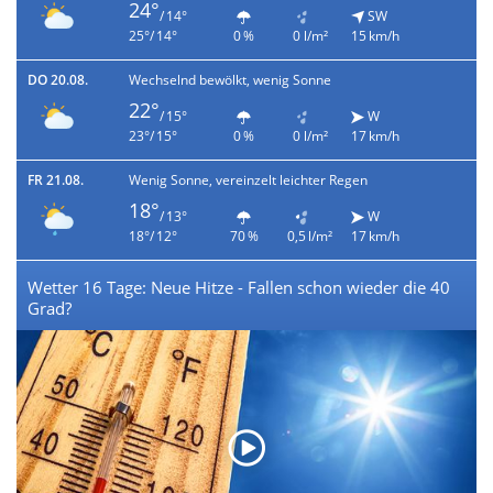
24°
/ 14°
SW
25°/ 14°
0 %
0 l/m²
15 km/h
DO 20.08.
Wechselnd bewölkt, wenig Sonne
22°
/ 15°
W
23°/ 15°
0 %
0 l/m²
17 km/h
FR 21.08.
Wenig Sonne, vereinzelt leichter Regen
18°
/ 13°
W
18°/ 12°
70 %
0,5 l/m²
17 km/h
Wetter 16 Tage: Neue Hitze - Fallen schon wieder die 40
Grad?