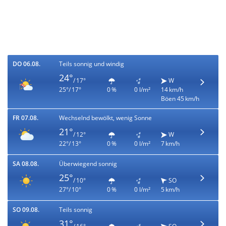
DO 06.08.
Teils sonnig und windig
24°
/ 17°
W
25°/ 17°
0 %
0 l/m²
14 km/h
Böen 45 km/h
FR 07.08.
Wechselnd bewölkt, wenig Sonne
21°
/ 12°
W
22°/ 13°
0 %
0 l/m²
7 km/h
SA 08.08.
Überwiegend sonnig
25°
/ 10°
SO
27°/ 10°
0 %
0 l/m²
5 km/h
SO 09.08.
Teils sonnig
31°