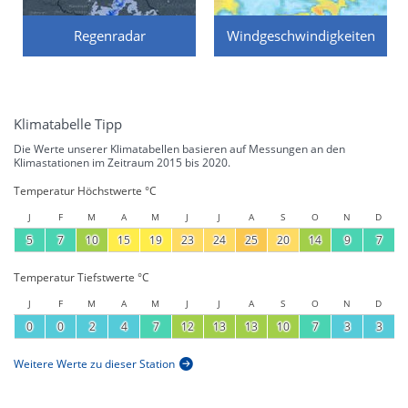
Regenradar
Windgeschwindigkeiten
Klimatabelle Tipp
Die Werte unserer Klimatabellen basieren auf Messungen an den
Klimastationen im Zeitraum 2015 bis 2020.
Temperatur Höchstwerte °C
J
F
M
A
M
J
J
A
S
O
N
D
5
7
10
15
19
23
24
25
20
14
9
7
Temperatur Tiefstwerte °C
J
F
M
A
M
J
J
A
S
O
N
D
0
0
2
4
7
12
13
13
10
7
3
3
Weitere Werte zu dieser Station