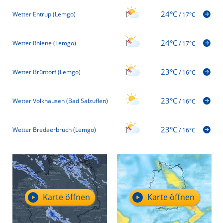
24°C
Wetter Entrup (Lemgo)
/
17°C
24°C
Wetter Rhiene (Lemgo)
/
17°C
23°C
Wetter Brüntorf (Lemgo)
/
16°C
23°C
Wetter Volkhausen (Bad Salzuflen)
/
16°C
23°C
Wetter Bredaerbruch (Lemgo)
/
16°C
Karte öffnen
Karte öffnen