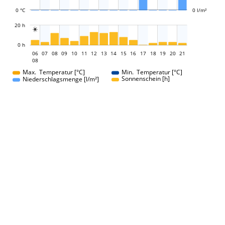
0 °C
0 l/m²
L
20 h

L
0 h
06
07
08
09
10
11
12
13
06
14
15
16
17
18
19
20
21
08
08
Max. Temperatur [°C]
Min. Temperatur [°C]
Sonnenschein [h]
Niederschlagsmenge [l/m²]