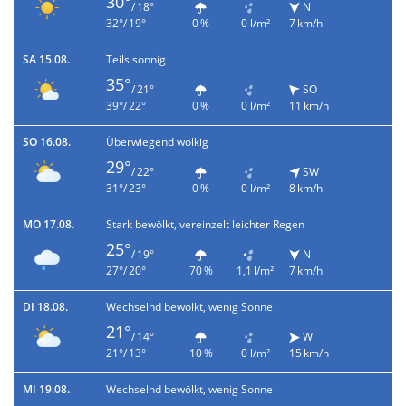
30°
/ 18°
N
32°/ 19°
0 %
0 l/m²
7 km/h
SA 15.08.
Teils sonnig
35°
/ 21°
SO
39°/ 22°
0 %
0 l/m²
11 km/h
SO 16.08.
Überwiegend wolkig
29°
/ 22°
SW
31°/ 23°
0 %
0 l/m²
8 km/h
MO 17.08.
Stark bewölkt, vereinzelt leichter Regen
25°
/ 19°
N
27°/ 20°
70 %
1,1 l/m²
7 km/h
DI 18.08.
Wechselnd bewölkt, wenig Sonne
21°
/ 14°
W
21°/ 13°
10 %
0 l/m²
15 km/h
MI 19.08.
Wechselnd bewölkt, wenig Sonne