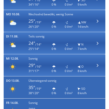
/ 16°
SO
34°/ 16°
0 %
0 l/m²
9 km/h
MO 10.08.
Wechselnd bewölkt, wenig Sonne
25°
/ 19°
NW
26°/ 20°
0 %
0 l/m²
14 km/h
DI 11.08.
Teils sonnig
24°
/ 14°
N
25°/ 14°
0 %
0 l/m²
7 km/h
MI 12.08.
Sonnig
29°
/ 16°
O
31°/ 17°
0 %
0 l/m²
8 km/h
DO 13.08.
Überwiegend sonnig
35°
/ 19°
SO
38°/ 20°
0 %
0 l/m²
8 km/h
FR 14.08.
Sonnig