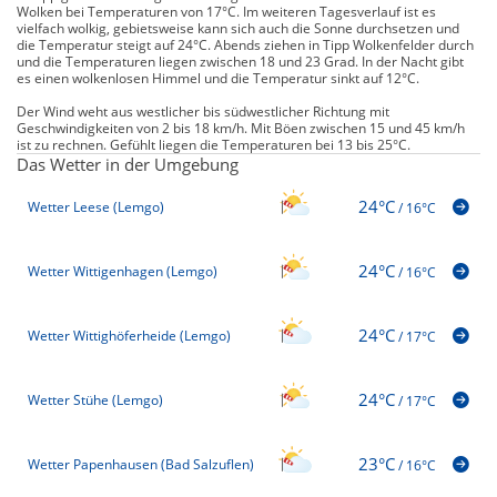
Wolken bei Temperaturen von 17°C. Im weiteren Tagesverlauf ist es
vielfach wolkig, gebietsweise kann sich auch die Sonne durchsetzen und
die Temperatur steigt auf 24°C. Abends ziehen in Tipp Wolkenfelder durch
und die Temperaturen liegen zwischen 18 und 23 Grad. In der Nacht gibt
es einen wolkenlosen Himmel und die Temperatur sinkt auf 12°C.
Der Wind weht aus westlicher bis südwestlicher Richtung mit
Geschwindigkeiten von 2 bis 18 km/h. Mit Böen zwischen 15 und 45 km/h
ist zu rechnen. Gefühlt liegen die Temperaturen bei 13 bis 25°C.
Das Wetter in der Umgebung
24°C
Wetter Leese (Lemgo)
/
16°C
24°C
Wetter Wittigenhagen (Lemgo)
/
16°C
24°C
Wetter Wittighöferheide (Lemgo)
/
17°C
24°C
Wetter Stühe (Lemgo)
/
17°C
23°C
Wetter Papenhausen (Bad Salzuflen)
/
16°C