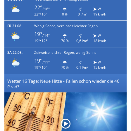
22°
/ 16°
W
22°/ 16°
0 %
0 l/m²
19 km/h
FR 21.08.
Wenig Sonne, vereinzelt leichter Regen
19°
/ 14°
W
19°/ 12°
70 %
0,6 l/m²
18 km/h
SA 22.08.
Zeitweise leichter Regen, wenig Sonne
19°
/ 11°
W
19°/ 10°
70 %
0,1 l/m²
15 km/h
Wetter 16 Tage: Neue Hitze - Fallen schon wieder die 40
Grad?