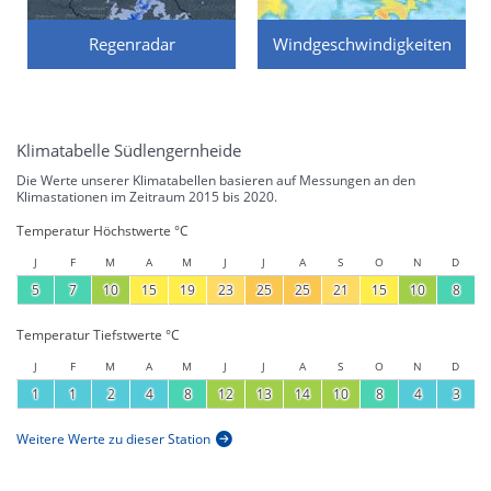
Regenradar
Windgeschwindigkeiten
Klimatabelle Südlengernheide
Die Werte unserer Klimatabellen basieren auf Messungen an den
Klimastationen im Zeitraum 2015 bis 2020.
Temperatur Höchstwerte °C
J
F
M
A
M
J
J
A
S
O
N
D
5
7
10
15
19
23
25
25
21
15
10
8
Temperatur Tiefstwerte °C
J
F
M
A
M
J
J
A
S
O
N
D
1
1
2
4
8
12
13
14
10
8
4
3
Weitere Werte zu dieser Station