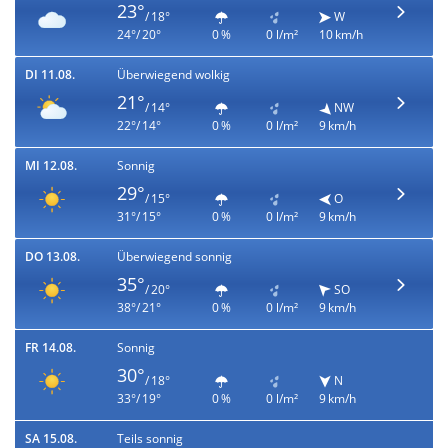
23°
/ 18°
W
24°/ 20°
0 %
0 l/m²
10 km/h
DI 11.08.
Überwiegend wolkig
21°
/ 14°
NW
22°/ 14°
0 %
0 l/m²
9 km/h
MI 12.08.
Sonnig
29°
/ 15°
O
31°/ 15°
0 %
0 l/m²
9 km/h
DO 13.08.
Überwiegend sonnig
35°
/ 20°
SO
38°/ 21°
0 %
0 l/m²
9 km/h
FR 14.08.
Sonnig
30°
/ 18°
N
33°/ 19°
0 %
0 l/m²
9 km/h
SA 15.08.
Teils sonnig