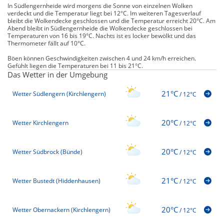
In Südlengernheide wird morgens die Sonne von einzelnen Wolken
verdeckt und die Temperatur liegt bei 12°C. Im weiteren Tagesverlauf
bleibt die Wolkendecke geschlossen und die Temperatur erreicht 20°C. Am
Abend bleibt in Südlengernheide die Wolkendecke geschlossen bei
Temperaturen von 16 bis 19°C. Nachts ist es locker bewölkt und das
Thermometer fällt auf 10°C.
Böen können Geschwindigkeiten zwischen 4 und 24 km/h erreichen.
Gefühlt liegen die Temperaturen bei 11 bis 21°C.
Das Wetter in der Umgebung
21°C
Wetter Südlengern (Kirchlengern)
/
12°C
20°C
Wetter Kirchlengern
/
12°C
20°C
Wetter Südbrock (Bünde)
/
12°C
21°C
Wetter Bustedt (Hiddenhausen)
/
12°C
20°C
Wetter Obernackern (Kirchlengern)
/
12°C