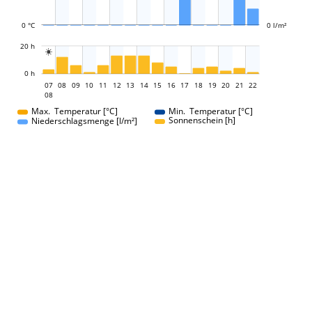
0 °C
0 l/m²
L
20 h

L
0 h
07
08
09
10
11
12
13
14
07
15
16
17
18
19
20
21
22
08
08
Max. Temperatur [°C]
Min. Temperatur [°C]
Sonnenschein [h]
Niederschlagsmenge [l/m²]