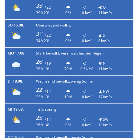
35°
/ 22°
O
39°/ 23°
0 %
0 l/m²
11 km/h
SO 16.08.
Überwiegend wolkig
31°
/ 22°
S
34°/ 23°
0 %
0 l/m²
8 km/h
MO 17.08.
Stark bewölkt, vereinzelt leichter Regen
26°
/ 19°
N
28°/ 19°
70 %
0,6 l/m²
11 km/h
DI 18.08.
Wechselnd bewölkt, wenig Sonne
22°
/ 14°
NW
22°/ 13°
10 %
0 l/m²
17 km/h
MI 19.08.
Teils sonnig
25°
/ 14°
SW
26°/ 14°
0 %
0 l/m²
18 km/h
DO 20.08.
Wechselnd bewölkt, wenig Sonne