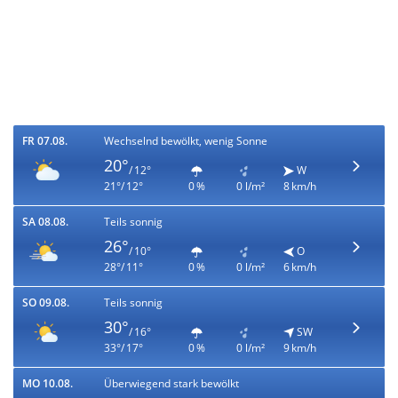
FR 07.08.
Wechselnd bewölkt, wenig Sonne
20°
/ 12°
W
21°/ 12°
0 %
0 l/m²
8 km/h
SA 08.08.
Teils sonnig
26°
/ 10°
O
28°/ 11°
0 %
0 l/m²
6 km/h
SO 09.08.
Teils sonnig
30°
/ 16°
SW
33°/ 17°
0 %
0 l/m²
9 km/h
MO 10.08.
Überwiegend stark bewölkt