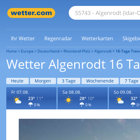
Ihr Wetter
Regenradar
Wetterkarten
Skigebi
Home
Europa
Deutschland
Rheinland-Pfalz
Algenrodt
16-Tage Tren
Wetter Algenrodt 16 T
Heute
Morgen
3 Tage
Wochenende
7 Tage
Fr 07.08.
Sa 08.08.
So 09.08.
23°
11°
28°
10°
32°
0 %
0 %
0