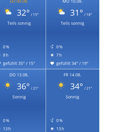
SO 09.08.
MO 10.08.
32°
31°
/ 15°
/ 18°
Teils sonnig
Teils sonnig
0 %
0 %
8 h
7 h
gefühlt 35° / 15°
gefühlt 34° / 19°
DO 13.08.
FR 14.08.
36°
34°
/ 21°
/ 21°
Sonnig
Sonnig
0 %
0 %
13 h
13 h