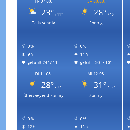
FR 07.08.
SA 08.08.
23°
28°
/ 11°
/ 10°
Teils sonnig
Sonnig
0 %
0 %
9 h
14 h
gefühlt 24° / 11°
gefühlt 30° / 10°
DI 11.08.
MI 12.08.
28°
31°
/ 17°
/ 17°
Überwiegend sonnig
Sonnig
0 %
0 %
12 h
13 h