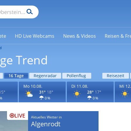
ete
HD Live Webcams
News & Videos
Reisen & Fre
d
age Trend
16 Tage
Regenradar
Pollenflug
Reisezeit
Mo 10.08.
Di 11.08.
Mi 12
15°
31°
18°
28°
17°
 %
0 %
0 %
LIVE
Aktuelles Wetter in
Algenrodt