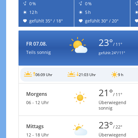
0 %
0 %
12 h
5 h
gefühlt 35° / 18°
gefühlt 30° / 20°
23°
FR 07.08.
/ 11°
Teils sonnig
gefühlt
24°/ 11°
06:09 Uhr
21:03 Uhr
9 h
21°
Morgens
/ 11°
06 - 12 Uhr
Überwiegend
sonnig
23°
Mittags
/ 22°
12 - 18 Uhr
Überwiegend