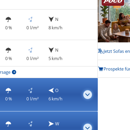
N
0 %
0 l/m²
8 km/h
N
Jetzt Sofas e
0 %
0 l/m²
5 km/h
Prospekte fü
rsage
O
0 %
0 l/m²
6 km/h
W