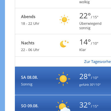
wolkig
22°
Abends
/ 15°
18 - 22 Uhr
Überwiegend
sonnig
14°
Nachts
/ 10°
22 - 06 Uhr
Klar
Zur Tagesvorhe
28°
SA 08.08.
/ 10°
Sonnig
gefühlt
30°/ 10°
32°
SO 09.08.
/ 15°