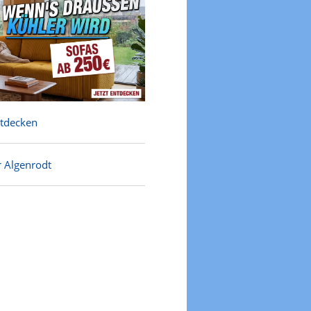
ntdecken
r Algenrodt