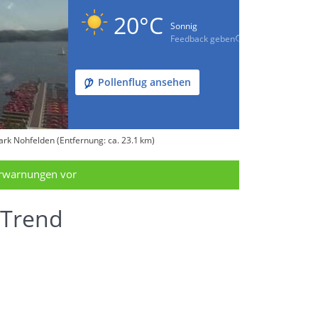
20°C
Sonnig
Feedback geben
Pollenflug ansehen
ark Nohfelden (Entfernung: ca. 23.1 km)
erwarnungen vor
 Trend