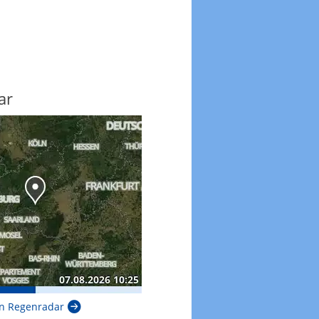
ar
n Regenradar