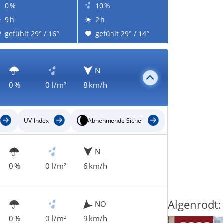
0 %
10 %
9 h
2 h
gefühlt 29° / 16°
gefühlt 29° / 14°
N
0 %
0 l/m²
8 km/h
UV-Index
Abnehmende Sichel
N
0 %
0 l/m²
6 km/h
Algenrodt:
NO
0 %
0 l/m²
9 km/h