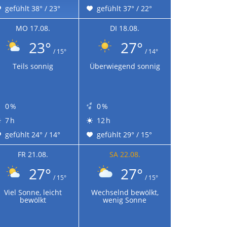
gefühlt 38° / 23°
gefühlt 37° / 22°
MO 17.08.
DI 18.08.
23°
27°
/ 15°
/ 14°
Teils sonnig
Überwiegend sonnig
0 %
0 %
7 h
12 h
gefühlt 24° / 14°
gefühlt 29° / 15°
FR 21.08.
SA 22.08.
27°
27°
/ 15°
/ 15°
Viel Sonne, leicht
Wechselnd bewölkt,
bewölkt
wenig Sonne