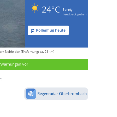
24°C
Sonnig
Feedback geben
Pollenflug heute
ark Nohfelden (Entfernung: ca. 21 km)
erwarnungen vor
n
Regenradar Oberbrombach