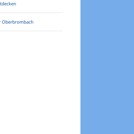
ntdecken
ür Oberbrombach