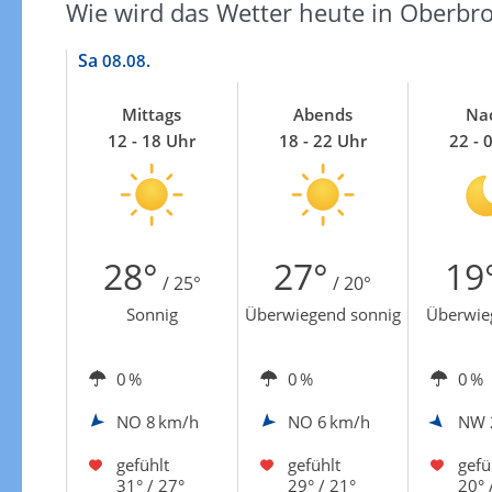
Wie wird das Wetter heute in Oberb
Sa
08.08.
Mittags
Abends
Na
12 - 18 Uhr
18 - 22 Uhr
22 - 
28°
27°
19
/ 25°
/ 20°
Sonnig
Überwiegend sonnig
Überwie
0 %
0 %
0 %
NO
8 km/h
NO
6 km/h
NW
gefühlt
gefühlt
gefü
31° / 27°
29° / 21°
20° 