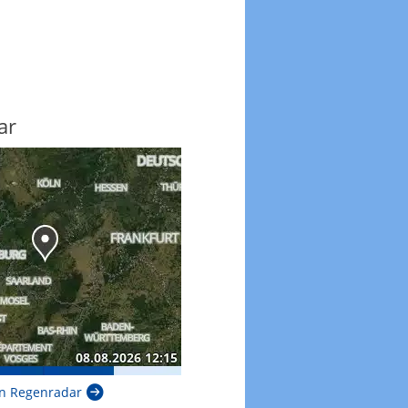
ar
n Regenradar