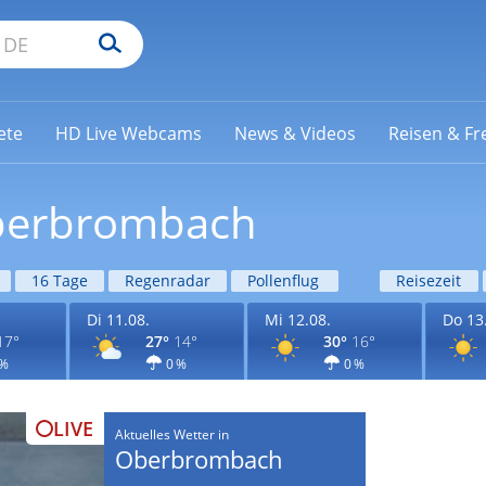
ete
HD Live Webcams
News & Videos
Reisen & Fre
Oberbrombach
16 Tage
Regenradar
Pollenflug
Reisezeit
Di 11.08.
Mi 12.08.
Do 13
17°
27°
14°
30°
16°
 %
0 %
0 %
LIVE
Aktuelles Wetter in
Oberbrombach