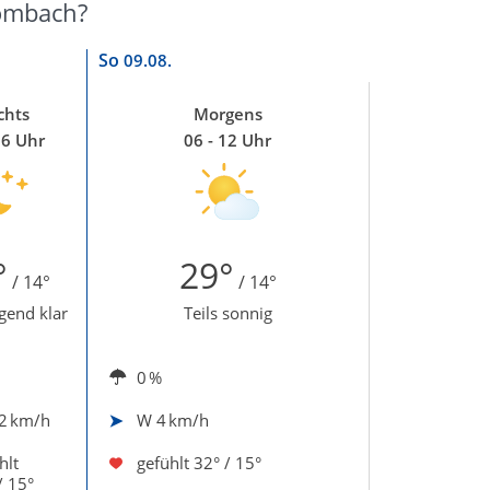
rombach?
So
09.08.
chts
Morgens
06 Uhr
06 - 12 Uhr
°
29°
/ 14°
/ 14°
gend klar
Teils sonnig
0 %
2 km/h
W
4 km/h
hlt
gefühlt
32° / 15°
/ 15°