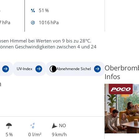
%
51 %
7 hPa
1016 hPa
osen Himmel bei Werten von 9 bis zu 28°C.
n können Geschwindigkeiten zwischen 4 und 24
Oberbromb
UV-Index
Abnehmende Sichel
Infos
h
NO
5 %
0 l/m²
9 km/h