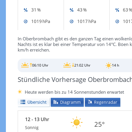
31 %
43 %
63 
1019 hPa
1017 hPa
101
In Oberbrombach gibt es den ganzen Tag einen wolkenl
Nachts ist es klar bei einer Temperatur von 14°C. Böe
km/h erreichen.
06:10 Uhr
21:02 Uhr
14 h
Stündliche Vorhersage Oberbrombac
Heute werden bis zu 14 Sonnenstunden erwartet
Übersicht
Diagramm
Regenradar
12 - 13 Uhr
25°
Sonnig