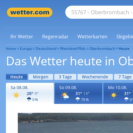
Ihr Wetter
Regenradar
Wetterkarten
Skigebi
Home
Europa
Deutschland
Rheinland-Pfalz
Oberbrombach
Heute
Das Wetter heute in 
Heute
Morgen
3 Tage
Wochenende
7 Tage
Sa 08.08.
So 09.08.
Mo 10.08.
28°
9°
31°
14°
31°
0 %
70 %
0