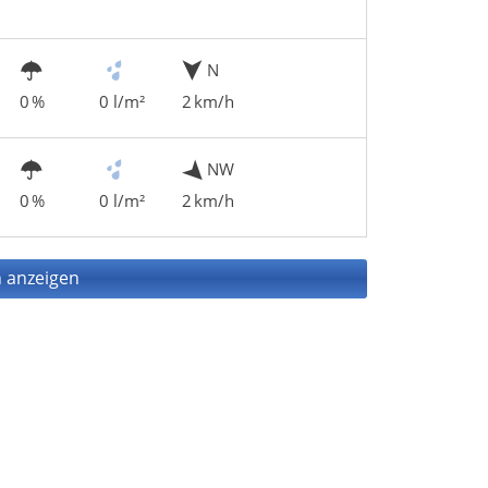
N
0 %
0 l/m²
2 km/h
NW
0 %
0 l/m²
2 km/h
 anzeigen