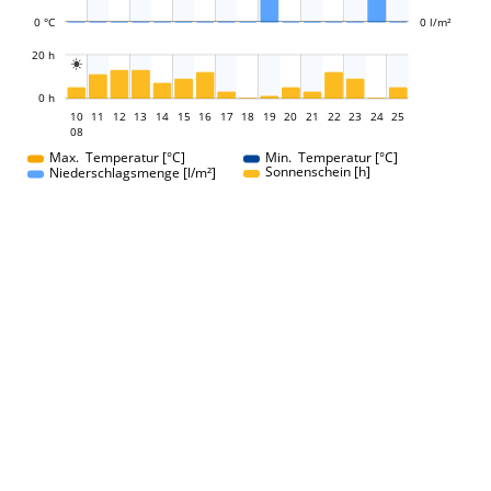
0 °C
0 l/m²
L
20 h

L
0 h
10
11
12
13
14
15
16
17
10
18
19
20
21
22
23
24
25
08
08
Max. Temperatur [°C]
Min. Temperatur [°C]
Sonnenschein [h]
Niederschlagsmenge [l/m²]