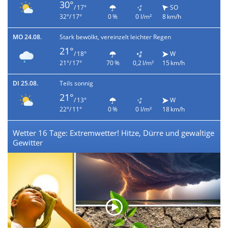
30°
/ 17°
SO
32°/ 17°
0 %
0 l/m²
8 km/h
MO 24.08.
Stark bewölkt, vereinzelt leichter Regen
21°
/ 18°
W
21°/ 17°
70 %
0,2 l/m²
15 km/h
DI 25.08.
Teils sonnig
21°
/ 13°
W
22°/ 11°
0 %
0 l/m²
18 km/h
Wetter 16 Tage: Extremwetter! Hitze, Dürre und gewaltige
Gewitter