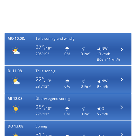
MO 10.08.
Teils sonnig und windig
27°
/ 19°
NW
29°/ 19°
0 %
0 l/m²
13 km/h
Böen 41 km/h
DI 11.08.
Teils sonnig
22°
/ 13°
NW
23°/ 12°
0 %
0 l/m²
9 km/h
MI 12.08.
Überwiegend sonnig
25°
/ 10°
O
27°/ 11°
0 %
0 l/m²
5 km/h
DO 13.08.
Sonnig
31°