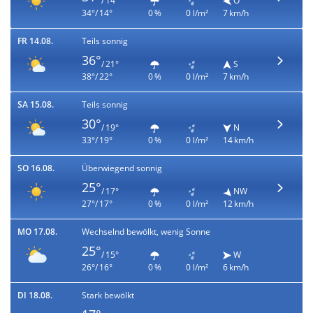
/ 14°
O
34°/ 14°
0 %
0 l/m²
7 km/h
FR 14.08.
Teils sonnig
36°
/ 21°
S
38°/ 22°
0 %
0 l/m²
7 km/h
SA 15.08.
Teils sonnig
30°
/ 19°
N
33°/ 19°
0 %
0 l/m²
14 km/h
SO 16.08.
Überwiegend sonnig
25°
/ 17°
NW
27°/ 17°
0 %
0 l/m²
12 km/h
MO 17.08.
Wechselnd bewölkt, wenig Sonne
25°
/ 15°
W
26°/ 16°
0 %
0 l/m²
6 km/h
DI 18.08.
Stark bewölkt