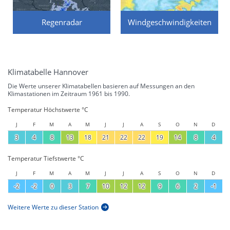
Regenradar
Windgeschwindigkeiten
Klimatabelle Hannover
Die Werte unserer Klimatabellen basieren auf Messungen an den
Klimastationen im Zeitraum 1961 bis 1990.
Temperatur Höchstwerte °C
J
F
M
A
M
J
J
A
S
O
N
D
3
4
8
13
18
21
22
22
19
14
8
4
Temperatur Tiefstwerte °C
J
F
M
A
M
J
J
A
S
O
N
D
-2
-2
0
3
7
10
12
12
9
6
2
-1
Weitere Werte zu dieser Station