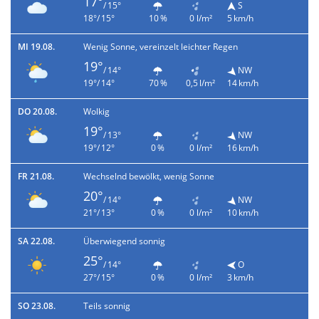
17°
/ 15°
S
18°/ 15°
10 %
0 l/m²
5 km/h
MI 19.08.
Wenig Sonne, vereinzelt leichter Regen
19°
/ 14°
NW
19°/ 14°
70 %
0,5 l/m²
14 km/h
DO 20.08.
Wolkig
19°
/ 13°
NW
19°/ 12°
0 %
0 l/m²
16 km/h
FR 21.08.
Wechselnd bewölkt, wenig Sonne
20°
/ 14°
NW
21°/ 13°
0 %
0 l/m²
10 km/h
SA 22.08.
Überwiegend sonnig
25°
/ 14°
O
27°/ 15°
0 %
0 l/m²
3 km/h
SO 23.08.
Teils sonnig