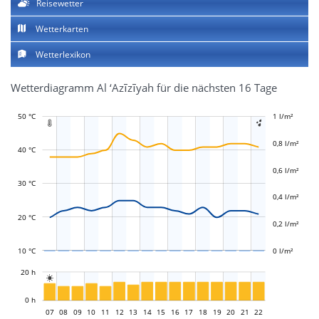
Reisewetter
Wetterkarten
Wetterlexikon
Wetterdiagramm Al ‘Azīzīyah für die nächsten 16 Tage
50 °C
-0,4 l/m²
-0,2 l/m²
1 l/m²
1,2 l/m²


0,8 l/m²
40 °C
0,6 l/m²
L
L
30 °C
0,4 l/m²
20 °C
0,2 l/m²
10 °C
0 l/m²
L
20 h

L
0 h
07
08
09
10
11
12
13
14
07
15
16
17
18
19
20
21
22