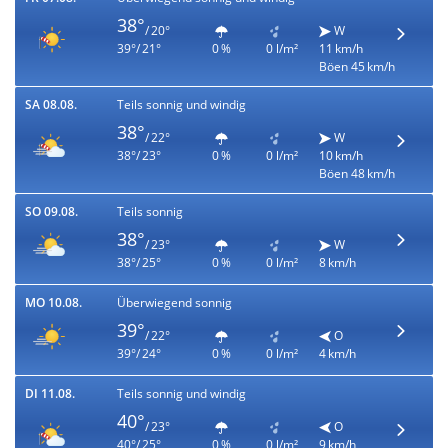
38°
/ 20°
W
39°/ 21°
0 %
0 l/m²
11 km/h
Böen 45 km/h
SA 08.08.
Teils sonnig und windig
38°
/ 22°
W
38°/ 23°
0 %
0 l/m²
10 km/h
Böen 48 km/h
SO 09.08.
Teils sonnig
38°
/ 23°
W
38°/ 25°
0 %
0 l/m²
8 km/h
MO 10.08.
Überwiegend sonnig
39°
/ 22°
O
39°/ 24°
0 %
0 l/m²
4 km/h
DI 11.08.
Teils sonnig und windig
40°
/ 23°
O
40°/ 25°
0 %
0 l/m²
9 km/h