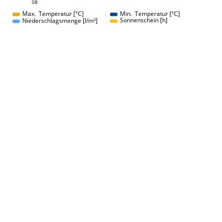
08
08
Max. Temperatur [°C]
Min. Temperatur [°C]
Sonnenschein [h]
Niederschlagsmenge [l/m²]