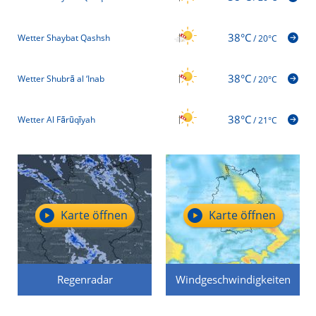
38°C
Wetter Shaybat Qashsh
/
20°C
38°C
Wetter Shubrā al ‘Inab
/
20°C
38°C
Wetter Al Fārūqīyah
/
21°C
Karte öffnen
Karte öffnen
Regenradar
Windgeschwindigkeiten