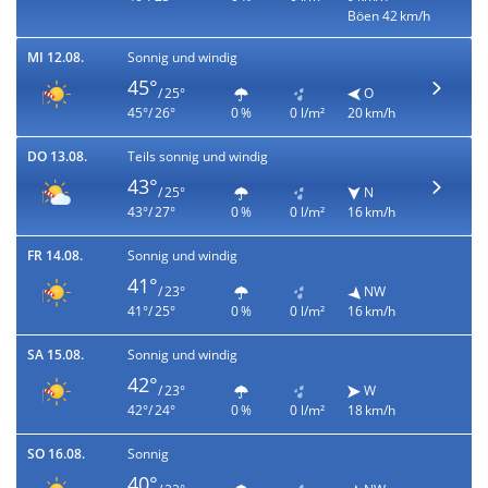
Böen 42 km/h
MI 12.08.
Sonnig und windig
45°
/ 25°
O
45°/ 26°
0 %
0 l/m²
20 km/h
DO 13.08.
Teils sonnig und windig
43°
/ 25°
N
43°/ 27°
0 %
0 l/m²
16 km/h
FR 14.08.
Sonnig und windig
41°
/ 23°
NW
41°/ 25°
0 %
0 l/m²
16 km/h
SA 15.08.
Sonnig und windig
42°
/ 23°
W
42°/ 24°
0 %
0 l/m²
18 km/h
SO 16.08.
Sonnig
40°