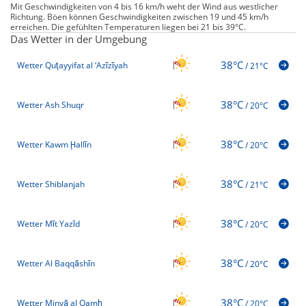
Mit Geschwindigkeiten von 4 bis 16 km/h weht der Wind aus westlicher
Richtung. Böen können Geschwindigkeiten zwischen 19 und 45 km/h
erreichen. Die gefühlten Temperaturen liegen bei 21 bis 39°C.
Das Wetter in der Umgebung
38°C
Wetter Quţayyifat al ‘Azīzīyah
/
21°C
38°C
Wetter Ash Shuqr
/
20°C
38°C
Wetter Kawm Ḩallīn
/
20°C
38°C
Wetter Shiblanjah
/
21°C
38°C
Wetter Mīt Yazīd
/
20°C
38°C
Wetter Al Baqqāshīn
/
20°C
38°C
Wetter Minyā al Qamḩ
/
20°C