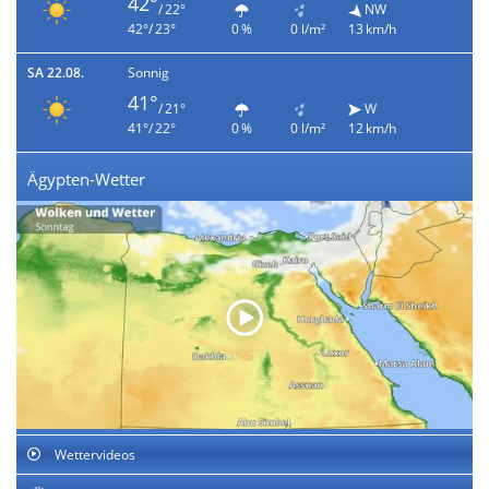
42°
/ 22°
NW
42°/ 23°
0 %
0 l/m²
13 km/h
SA 22.08.
Sonnig
41°
/ 21°
W
41°/ 22°
0 %
0 l/m²
12 km/h
Ägypten-Wetter
Wettervideos