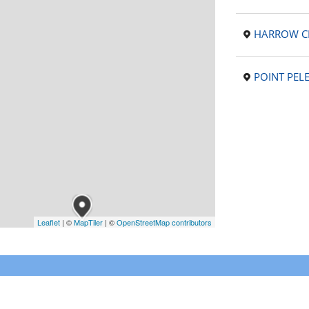
HARROW C
POINT PELE
Leaflet
|
©
MapTiler
| ©
OpenStreetMap contributors