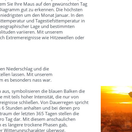
dem Sie Ihre Maus auf den gewünschten Tag
 Diagramm gut zu erkennen. Die höchsten
 niedrigsten um den Monat Januar. In den
ttemperatur und Tagestiefsttemperatur in
 geographischer Lage und bestimmten
ituden variieren. Mit unserem
ch Extremereignisse wie Hitzewellen oder
en Niederschlag und die
ellen lassen. Mit unserem
um es besonders nass war.
 aus, symbolisieren die blauen Balken die
mit teils hoher Intensität, die nur von
reignisse schließen. Von Dauerregen spricht
s 6 Stunden anhalten und bei denen pro
traum der letzten 365 Tagen stellen die
o Tag dar. Mit diesem anschaulichen
 es längere trockene Phasen gab,
ter Witterungscharakter überwog.