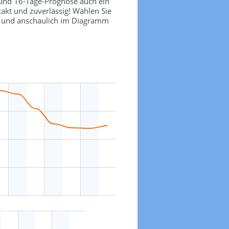
 und 16-Tage-Prognose auch ein
akt und zuverlässig! Wählen Sie
ch und anschaulich im Diagramm
-10 °
-5 °
5 °
10 °
15 °
20 °
25 °
30 °
100 °
50 °
-50 °
-100 °
L