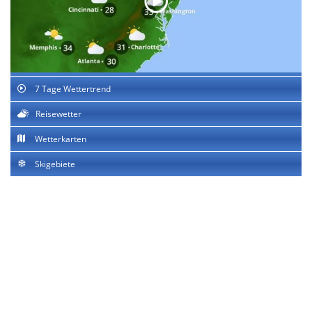
7 Tage Wettertrend
Reisewetter
Wetterkarten
Skigebiete