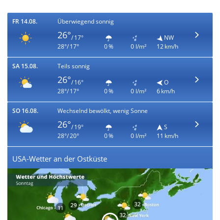
FR 14.08.
Überwiegend sonnig
26°
/ 17°
NW
28°/ 17°
0 %
0 l/m²
12 km/h
SA 15.08.
Teils sonnig
26°
/ 16°
O
28°/ 17°
0 %
0 l/m²
6 km/h
SO 16.08.
Wechselnd bewölkt, wenig Sonne
26°
/ 19°
S
28°/ 20°
0 %
0 l/m²
11 km/h
USA-Wetter an der Ostküste