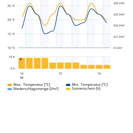
0,8 l/m²
25 °C
0,6 l/m²
L
L
20 °C
0,4 l/m²
15 °C
0,2 l/m²
10 °C
0 l/m²
L
10 h

L
0 h
15
16
14
15
14
16
08
08
Max. Temperatur [°C]
Min. Temperatur [°C]
Sonnenschein [h]
Niederschlagsmenge [l/m²]