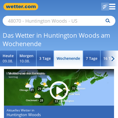
Das Wetter in Huntington Woods am
Wochenende
Heute
Morgen
3 Tage
Wochenende
7 Tage
16 Tage
09.08.
10.08.
USA-Wetter an der Ostküste
Aktuelles Wetter in
Huntington Woods