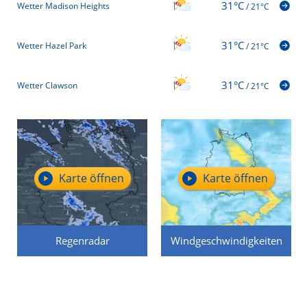
31°C
Wetter Madison Heights
/
21°C
31°C
Wetter Hazel Park
/
21°C
31°C
Wetter Clawson
/
21°C
Karte öffnen
Karte öffnen
Regenradar
Windgeschwindigkeiten