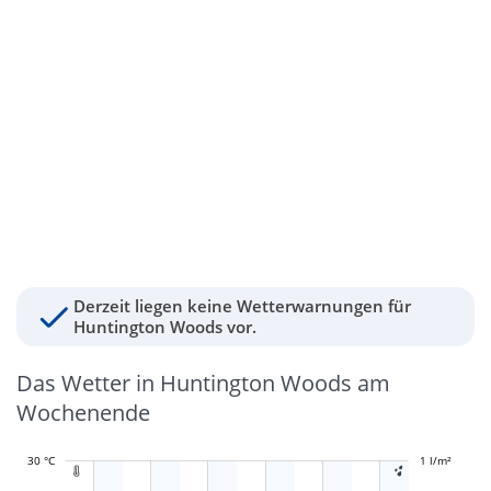
Derzeit liegen keine Wetterwarnungen für
Huntington Woods vor.
Das Wetter in Huntington Woods am
Wochenende
30 °C
-0,4 l/m²
-0,2 l/m²
1 l/m²
1,2 l/m²

