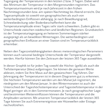
Tagesgang der Temperaturen in den letzten 2 bzw. 3 Tagen. Dabei wird
das Minimum der Temperatur in den Morgenstunden registriert. Das
Temperaturmaximum wird je nach Jahreszeit in den frühen
Nachmittagsstunden bzw. am späten Nachmittag bis Abend erreicht. Die
Tagesamplitude ist sowohl von geographischen als auch von
wetterbedingten Einflüssen abhängig. Je nach Bewölkungsgrad,
Schneebedeckung oder Bodenbeschaffenheit kann die
Temperaturamplitude eines Tages sehr stark schwanken. Zudem gibt es
Unterschiede zwischen städtischen und ländlichen Regionen. Grundsätzlich
ist der Temperaturtagesgang an heiteren Sommertagen stärker
ausgeprägt als an bewölkten Wintertagen. Die wetterbedingten und
geographischen Einflüsse an einer Station sind im Temperaturrückblick
erkennbar.
Neben den Tageszeitabhängigkeiten dieses meteorologischen Parameters
können auch saisonal bedingte Unterschiede der Temperatur dargestellt
werden. Hierfür können Sie den Zeitraum der letzten 365 Tage auswählen.
In dieser Graphik ist für jeden Tag sowohl die Höchst- (gelb) als auch die
Tiefsttemperatur (blau) aufgetragen. Sie können die genauen Werte
ablesen, indem Sie Ihre Maus auf den gewünschten Tag führen. Der
Jahresgang der Temperaturen ist in diesem Diagramm gut zu erkennen.
Die höchsten Temperaturen werden um den Monat Juli registriert, die
niedrigsten um den Monat Januar. In den Wintermonaten ist auch der
Unterschied der Tageshöchsttemperatur und Tagestiefsttemperatur in der
Regel geringer als in den Sommermonaten. Je nach geographischer Lage
und bestimmten Wettereinflüssen können die Temperaturen und die
Amplituden variieren. Mit unserem Temperaturrückblick der letzten 365
Tage können Sie auch Extremereignisse wie Hitzewellen oder Eistage
nachvollziehen.