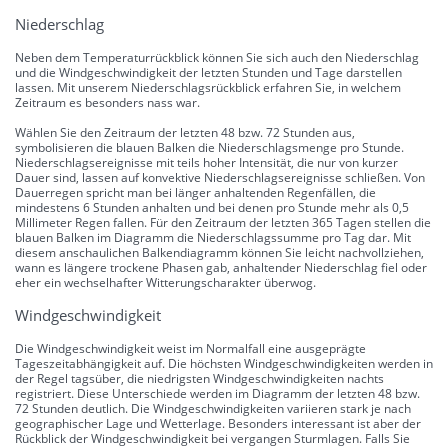
Niederschlag
Neben dem Temperaturrückblick können Sie sich auch den Niederschlag
und die Windgeschwindigkeit der letzten Stunden und Tage darstellen
lassen. Mit unserem Niederschlagsrückblick erfahren Sie, in welchem
Zeitraum es besonders nass war.
Wählen Sie den Zeitraum der letzten 48 bzw. 72 Stunden aus,
symbolisieren die blauen Balken die Niederschlagsmenge pro Stunde.
Niederschlagsereignisse mit teils hoher Intensität, die nur von kurzer
Dauer sind, lassen auf konvektive Niederschlagsereignisse schließen. Von
Dauerregen spricht man bei länger anhaltenden Regenfällen, die
mindestens 6 Stunden anhalten und bei denen pro Stunde mehr als 0,5
Millimeter Regen fallen. Für den Zeitraum der letzten 365 Tagen stellen die
blauen Balken im Diagramm die Niederschlagssumme pro Tag dar. Mit
diesem anschaulichen Balkendiagramm können Sie leicht nachvollziehen,
wann es längere trockene Phasen gab, anhaltender Niederschlag fiel oder
eher ein wechselhafter Witterungscharakter überwog.
Windgeschwindigkeit
Die Windgeschwindigkeit weist im Normalfall eine ausgeprägte
Tageszeitabhängigkeit auf. Die höchsten Windgeschwindigkeiten werden in
der Regel tagsüber, die niedrigsten Windgeschwindigkeiten nachts
registriert. Diese Unterschiede werden im Diagramm der letzten 48 bzw.
72 Stunden deutlich. Die Windgeschwindigkeiten variieren stark je nach
geographischer Lage und Wetterlage. Besonders interessant ist aber der
Rückblick der Windgeschwindigkeit bei vergangen Sturmlagen. Falls Sie