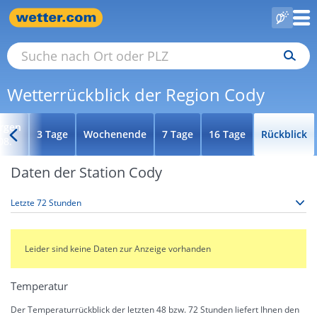
Wetterrückblick der Region Cody
rgen
3 Tage
Wochenende
7 Tage
16 Tage
Rückblick
08.
Daten der Station Cody
Leider sind keine Daten zur Anzeige vorhanden
Temperatur
Der Temperaturrückblick der letzten 48 bzw. 72 Stunden liefert Ihnen den