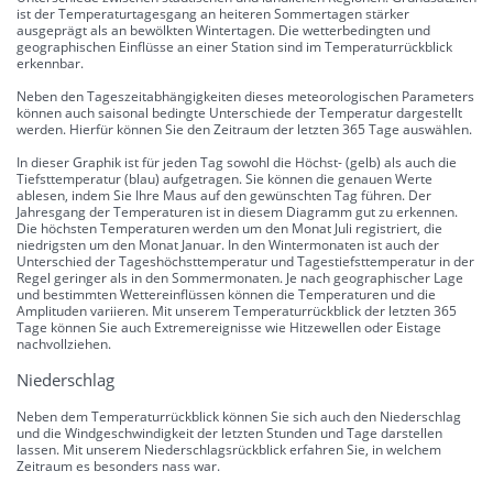
ist der Temperaturtagesgang an heiteren Sommertagen stärker
ausgeprägt als an bewölkten Wintertagen. Die wetterbedingten und
geographischen Einflüsse an einer Station sind im Temperaturrückblick
erkennbar.
Neben den Tageszeitabhängigkeiten dieses meteorologischen Parameters
können auch saisonal bedingte Unterschiede der Temperatur dargestellt
werden. Hierfür können Sie den Zeitraum der letzten 365 Tage auswählen.
In dieser Graphik ist für jeden Tag sowohl die Höchst- (gelb) als auch die
Tiefsttemperatur (blau) aufgetragen. Sie können die genauen Werte
ablesen, indem Sie Ihre Maus auf den gewünschten Tag führen. Der
Jahresgang der Temperaturen ist in diesem Diagramm gut zu erkennen.
Die höchsten Temperaturen werden um den Monat Juli registriert, die
niedrigsten um den Monat Januar. In den Wintermonaten ist auch der
Unterschied der Tageshöchsttemperatur und Tagestiefsttemperatur in der
Regel geringer als in den Sommermonaten. Je nach geographischer Lage
und bestimmten Wettereinflüssen können die Temperaturen und die
Amplituden variieren. Mit unserem Temperaturrückblick der letzten 365
Tage können Sie auch Extremereignisse wie Hitzewellen oder Eistage
nachvollziehen.
Niederschlag
Neben dem Temperaturrückblick können Sie sich auch den Niederschlag
und die Windgeschwindigkeit der letzten Stunden und Tage darstellen
lassen. Mit unserem Niederschlagsrückblick erfahren Sie, in welchem
Zeitraum es besonders nass war.