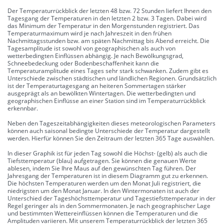
Der Temperaturrückblick der letzten 48 bzw. 72 Stunden liefert Ihnen den
Tagesgang der Temperaturen in den letzten 2 bzw. 3 Tagen. Dabei wird
das Minimum der Temperatur in den Morgenstunden registriert. Das
Temperaturmaximum wird je nach Jahreszeit in den frühen
Nachmittagsstunden bzw. am späten Nachmittag bis Abend erreicht. Die
Tagesamplitude ist sowohl von geographischen als auch von
wetterbedingten Einflüssen abhängig. Je nach Bewölkungsgrad,
Schneebedeckung oder Bodenbeschaffenheit kann die
Temperaturamplitude eines Tages sehr stark schwanken. Zudem gibt es
Unterschiede zwischen städtischen und ländlichen Regionen. Grundsätzlich
ist der Temperaturtagesgang an heiteren Sommertagen stärker
ausgeprägt als an bewölkten Wintertagen. Die wetterbedingten und
geographischen Einflüsse an einer Station sind im Temperaturrückblick
erkennbar.
Neben den Tageszeitabhängigkeiten dieses meteorologischen Parameters
können auch saisonal bedingte Unterschiede der Temperatur dargestellt
werden. Hierfür können Sie den Zeitraum der letzten 365 Tage auswählen.
In dieser Graphik ist für jeden Tag sowohl die Höchst- (gelb) als auch die
Tiefsttemperatur (blau) aufgetragen. Sie können die genauen Werte
ablesen, indem Sie Ihre Maus auf den gewünschten Tag führen. Der
Jahresgang der Temperaturen ist in diesem Diagramm gut zu erkennen.
Die höchsten Temperaturen werden um den Monat Juli registriert, die
niedrigsten um den Monat Januar. In den Wintermonaten ist auch der
Unterschied der Tageshöchsttemperatur und Tagestiefsttemperatur in der
Regel geringer als in den Sommermonaten. Je nach geographischer Lage
und bestimmten Wettereinflüssen können die Temperaturen und die
Amplituden variieren. Mit unserem Temperaturrückblick der letzten 365