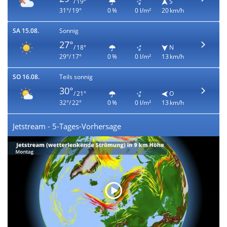
/ 19°
S
31°/ 19°
0 %
0 l/m²
20 km/h
SA 15.08.
Sonnig
27°
/ 18°
N
29°/ 17°
0 %
0 l/m²
13 km/h
SO 16.08.
Teils sonnig
30°
/ 21°
O
32°/ 22°
0 %
0 l/m²
13 km/h
Jetstream - 5-Tages-Vorhersage