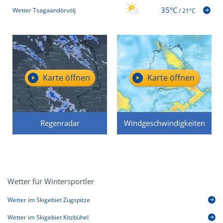
35°C
Wetter Tsagaandörvölj
/
21°C
Karte öffnen
Karte öffnen
Regenradar
Windgeschwindigkeiten
Wetter für Wintersportler
Wetter im Skigebiet Zugspitze
Wetter im Skigebiet Kitzbühel