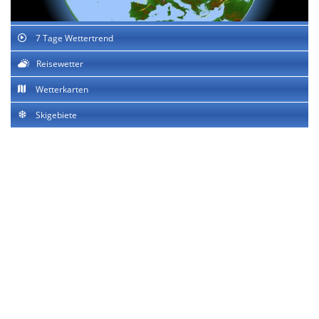
7 Tage Wettertrend
Reisewetter
Wetterkarten
Skigebiete