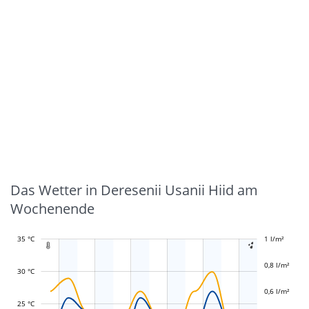
Das Wetter in Deresenii Usanii Hiid am
Wochenende
35 °C
-0,4 l/m²
-0,2 l/m²
1 l/m²
1,2 l/m²


0,8 l/m²
30 °C
0,6 l/m²
L
L
25 °C