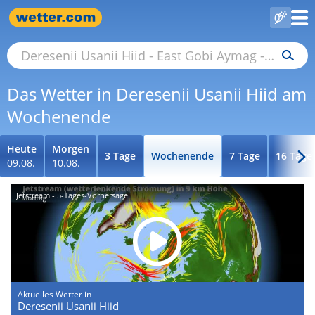
Das Wetter in Deresenii Usanii Hiid am
Wochenende
Heute
Morgen
3 Tage
Wochenende
7 Tage
16 Tage
09.08.
10.08.
Jetstream - 5-Tages-Vorhersage
Aktuelles Wetter in
Deresenii Usanii Hiid