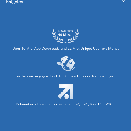
Ratgeber
Biowetter
Glätteindex
Reiseziel Finder
Erkältungswetter
Klima & Umwelt
Über 10 Mio. App Downloads und 22 Mio. Unique User pro Monat
wetter.com engagiert sich für Klimaschutz und Nachhaltigkeit
Bekannt aus Funk und Fernsehen: Pro7, Sat1, Kabel 1, SWR, ...