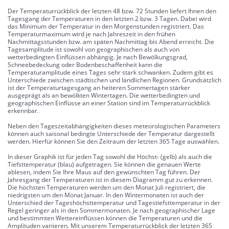
Der Temperaturrückblick der letzten 48 bzw. 72 Stunden liefert Ihnen den
Tagesgang der Temperaturen in den letzten 2 bzw. 3 Tagen. Dabei wird
das Minimum der Temperatur in den Morgenstunden registriert. Das
Temperaturmaximum wird je nach Jahreszeit in den frühen
Nachmittagsstunden bzw. am späten Nachmittag bis Abend erreicht. Die
Tagesamplitude ist sowohl von geographischen als auch von
wetterbedingten Einflüssen abhängig. Je nach Bewölkungsgrad,
Schneebedeckung oder Bodenbeschaffenheit kann die
Temperaturamplitude eines Tages sehr stark schwanken. Zudem gibt es
Unterschiede zwischen städtischen und ländlichen Regionen. Grundsätzlich
ist der Temperaturtagesgang an heiteren Sommertagen stärker
ausgeprägt als an bewölkten Wintertagen. Die wetterbedingten und
geographischen Einflüsse an einer Station sind im Temperaturrückblick
erkennbar.
Neben den Tageszeitabhängigkeiten dieses meteorologischen Parameters
können auch saisonal bedingte Unterschiede der Temperatur dargestellt
werden. Hierfür können Sie den Zeitraum der letzten 365 Tage auswählen.
In dieser Graphik ist für jeden Tag sowohl die Höchst- (gelb) als auch die
Tiefsttemperatur (blau) aufgetragen. Sie können die genauen Werte
ablesen, indem Sie Ihre Maus auf den gewünschten Tag führen. Der
Jahresgang der Temperaturen ist in diesem Diagramm gut zu erkennen.
Die höchsten Temperaturen werden um den Monat Juli registriert, die
niedrigsten um den Monat Januar. In den Wintermonaten ist auch der
Unterschied der Tageshöchsttemperatur und Tagestiefsttemperatur in der
Regel geringer als in den Sommermonaten. Je nach geographischer Lage
und bestimmten Wettereinflüssen können die Temperaturen und die
Amplituden variieren. Mit unserem Temperaturrückblick der letzten 365