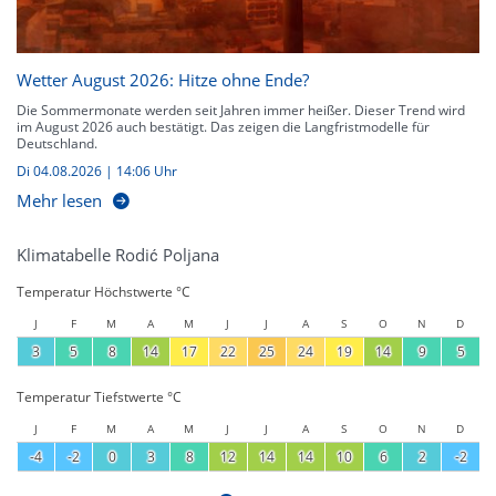
Wetter August 2026: Hitze ohne Ende?
Die Sommermonate werden seit Jahren immer heißer. Dieser Trend wird
im August 2026 auch bestätigt. Das zeigen die Langfristmodelle für
Deutschland.
Di 04.08.2026 | 14:06 Uhr
Mehr lesen
Klimatabelle Rodić Poljana
Temperatur Höchstwerte °C
J
F
M
A
M
J
J
A
S
O
N
D
3
5
8
14
17
22
25
24
19
14
9
5
Temperatur Tiefstwerte °C
J
F
M
A
M
J
J
A
S
O
N
D
-4
-2
0
3
8
12
14
14
10
6
2
-2