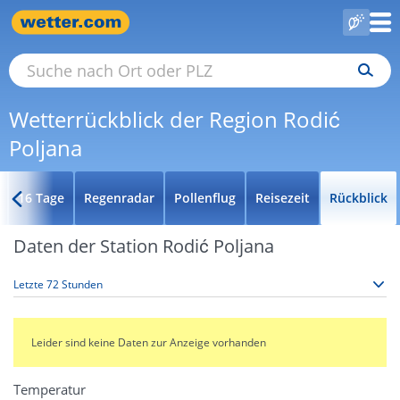
Wetterrückblick der Region Rodić
Poljana
16 Tage
Regenradar
Pollenflug
Reisezeit
Rückblick
Daten der Station Rodić Poljana
Leider sind keine Daten zur Anzeige vorhanden
Temperatur