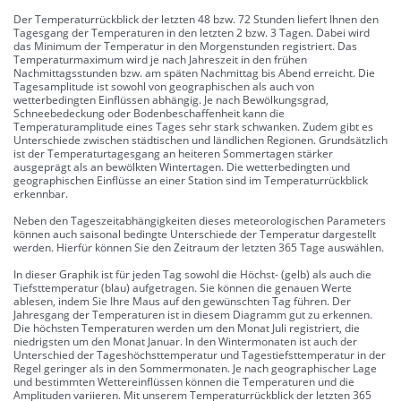
Der Temperaturrückblick der letzten 48 bzw. 72 Stunden liefert Ihnen den
Tagesgang der Temperaturen in den letzten 2 bzw. 3 Tagen. Dabei wird
das Minimum der Temperatur in den Morgenstunden registriert. Das
Temperaturmaximum wird je nach Jahreszeit in den frühen
Nachmittagsstunden bzw. am späten Nachmittag bis Abend erreicht. Die
Tagesamplitude ist sowohl von geographischen als auch von
wetterbedingten Einflüssen abhängig. Je nach Bewölkungsgrad,
Schneebedeckung oder Bodenbeschaffenheit kann die
Temperaturamplitude eines Tages sehr stark schwanken. Zudem gibt es
Unterschiede zwischen städtischen und ländlichen Regionen. Grundsätzlich
ist der Temperaturtagesgang an heiteren Sommertagen stärker
ausgeprägt als an bewölkten Wintertagen. Die wetterbedingten und
geographischen Einflüsse an einer Station sind im Temperaturrückblick
erkennbar.
Neben den Tageszeitabhängigkeiten dieses meteorologischen Parameters
können auch saisonal bedingte Unterschiede der Temperatur dargestellt
werden. Hierfür können Sie den Zeitraum der letzten 365 Tage auswählen.
In dieser Graphik ist für jeden Tag sowohl die Höchst- (gelb) als auch die
Tiefsttemperatur (blau) aufgetragen. Sie können die genauen Werte
ablesen, indem Sie Ihre Maus auf den gewünschten Tag führen. Der
Jahresgang der Temperaturen ist in diesem Diagramm gut zu erkennen.
Die höchsten Temperaturen werden um den Monat Juli registriert, die
niedrigsten um den Monat Januar. In den Wintermonaten ist auch der
Unterschied der Tageshöchsttemperatur und Tagestiefsttemperatur in der
Regel geringer als in den Sommermonaten. Je nach geographischer Lage
und bestimmten Wettereinflüssen können die Temperaturen und die
Amplituden variieren. Mit unserem Temperaturrückblick der letzten 365