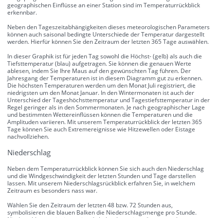
geographischen Einflüsse an einer Station sind im Temperaturrückblick
erkennbar.
Neben den Tageszeitabhängigkeiten dieses meteorologischen Parameters
können auch saisonal bedingte Unterschiede der Temperatur dargestellt
werden. Hierfür können Sie den Zeitraum der letzten 365 Tage auswählen.
In dieser Graphik ist für jeden Tag sowohl die Höchst- (gelb) als auch die
Tiefsttemperatur (blau) aufgetragen. Sie können die genauen Werte
ablesen, indem Sie Ihre Maus auf den gewünschten Tag führen. Der
Jahresgang der Temperaturen ist in diesem Diagramm gut zu erkennen.
Die höchsten Temperaturen werden um den Monat Juli registriert, die
niedrigsten um den Monat Januar. In den Wintermonaten ist auch der
Unterschied der Tageshöchsttemperatur und Tagestiefsttemperatur in der
Regel geringer als in den Sommermonaten. Je nach geographischer Lage
und bestimmten Wettereinflüssen können die Temperaturen und die
Amplituden variieren. Mit unserem Temperaturrückblick der letzten 365
Tage können Sie auch Extremereignisse wie Hitzewellen oder Eistage
nachvollziehen.
Niederschlag
Neben dem Temperaturrückblick können Sie sich auch den Niederschlag
und die Windgeschwindigkeit der letzten Stunden und Tage darstellen
lassen. Mit unserem Niederschlagsrückblick erfahren Sie, in welchem
Zeitraum es besonders nass war.
Wählen Sie den Zeitraum der letzten 48 bzw. 72 Stunden aus,
symbolisieren die blauen Balken die Niederschlagsmenge pro Stunde.