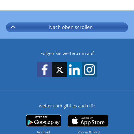
Nach oben
scrollen
Folgen Sie wetter.com auf
wetter.com gibt es auch für
Android
iPhone & iPad