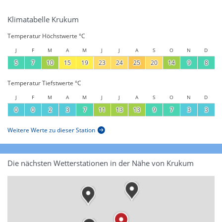
Klimatabelle Krukum
Temperatur Höchstwerte °C
J
F
M
A
M
J
J
A
S
O
N
D
5
7
10
15
19
23
24
25
20
14
9
8
Temperatur Tiefstwerte °C
J
F
M
A
M
J
J
A
S
O
N
D
0
0
2
3
7
11
13
13
9
7
3
3
Weitere Werte zu dieser Station
Die nächsten Wetterstationen in der Nähe von Krukum