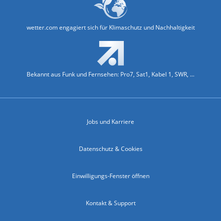
wetter.com engagiert sich für Klimaschutz und Nachhaltigkeit
Bekannt aus Funk und Fernsehen: Pro7, Sat1, Kabel 1, SWR, ...
Jobs und Karriere
Datenschutz & Cookies
Einwilligungs-Fenster öffnen
Kontakt & Support