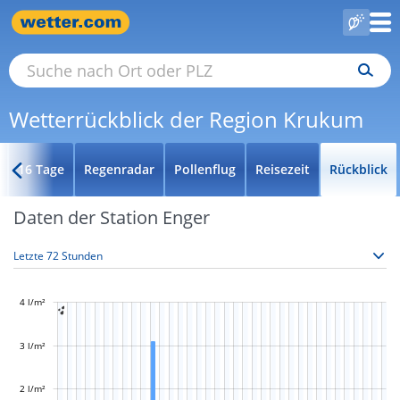
Wetterrückblick der Region Krukum
16 Tage
Regenradar
Pollenflug
Reisezeit
Rückblick
Daten der Station Enger
4 l/m²

3 l/m²
L
2 l/m²