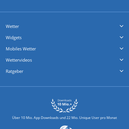
Wetter
Videovorhersagen
Kolumnen
Unwetterwarnungen
wetter.com Deutschland
wetter.com Schweiz
wetter.com Österreich
Werben
Homepage Widget
Wetter API
Wetter- und Geodaten - meteonomiqs.com
tiempo.es
meteos24.fr
ilmeteo24.it
pogoda24.pl
weather24.co.uk
Widgets
Regenradar
Windgeschwindigkeiten
Temperatur
Sonnenschein
Wassertemperatur
Mobiles Wetter
iPhone Wetter
iPad Wetter
Android Wetter
Wettervideos
Nachrichten
Deutschlandwetter
Schweizwetter
Österreichwetter
Regionalwetter
Wetter in Europa
Wetter Weltweit
Wetterlexikon
Promi-News
Ratgeber
Biowetter
Glätteindex
Reiseziel Finder
Erkältungswetter
Klima & Umwelt
Über 10 Mio. App Downloads und 22 Mio. Unique User pro Monat