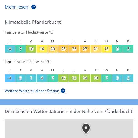
Mehr lesen
Klimatabelle Pfänderbucht
Temperatur Höchstwerte °C
J
F
M
A
M
J
J
A
S
O
N
D
4
7
10
16
20
25
26
27
21
15
9
7
Temperatur Tiefstwerte °C
J
F
M
A
M
J
J
A
S
O
N
D
-1
0
1
4
7
12
13
14
10
7
3
2
Weitere Werte zu dieser Station
Die nächsten Wetterstationen in der Nähe von Pfänderbucht