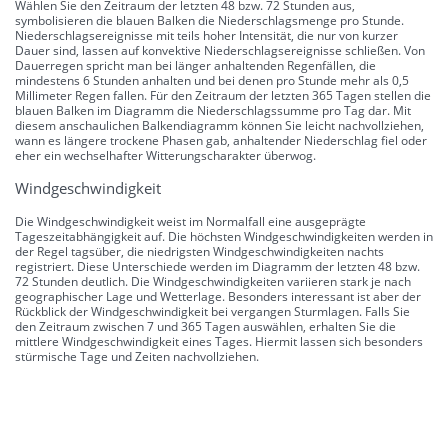
Wählen Sie den Zeitraum der letzten 48 bzw. 72 Stunden aus,
symbolisieren die blauen Balken die Niederschlagsmenge pro Stunde.
Niederschlagsereignisse mit teils hoher Intensität, die nur von kurzer
Dauer sind, lassen auf konvektive Niederschlagsereignisse schließen. Von
Dauerregen spricht man bei länger anhaltenden Regenfällen, die
mindestens 6 Stunden anhalten und bei denen pro Stunde mehr als 0,5
Millimeter Regen fallen. Für den Zeitraum der letzten 365 Tagen stellen die
blauen Balken im Diagramm die Niederschlagssumme pro Tag dar. Mit
diesem anschaulichen Balkendiagramm können Sie leicht nachvollziehen,
wann es längere trockene Phasen gab, anhaltender Niederschlag fiel oder
eher ein wechselhafter Witterungscharakter überwog.
Windgeschwindigkeit
Die Windgeschwindigkeit weist im Normalfall eine ausgeprägte
Tageszeitabhängigkeit auf. Die höchsten Windgeschwindigkeiten werden in
der Regel tagsüber, die niedrigsten Windgeschwindigkeiten nachts
registriert. Diese Unterschiede werden im Diagramm der letzten 48 bzw.
72 Stunden deutlich. Die Windgeschwindigkeiten variieren stark je nach
geographischer Lage und Wetterlage. Besonders interessant ist aber der
Rückblick der Windgeschwindigkeit bei vergangen Sturmlagen. Falls Sie
den Zeitraum zwischen 7 und 365 Tagen auswählen, erhalten Sie die
mittlere Windgeschwindigkeit eines Tages. Hiermit lassen sich besonders
stürmische Tage und Zeiten nachvollziehen.