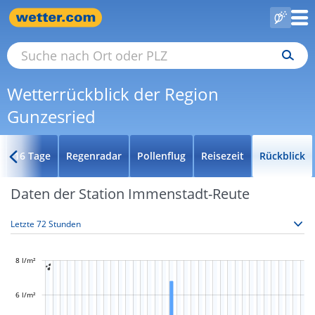
Wetterrückblick der Region
Gunzesried
16 Tage
Regenradar
Pollenflug
Reisezeit
Rückblick
Daten der Station Immenstadt-Reute
8 l/m²

6 l/m²