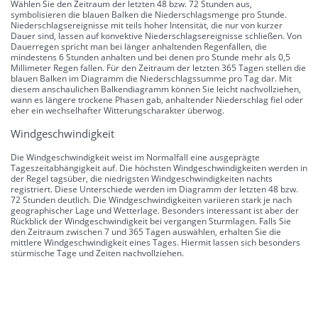
Wählen Sie den Zeitraum der letzten 48 bzw. 72 Stunden aus,
symbolisieren die blauen Balken die Niederschlagsmenge pro Stunde.
Niederschlagsereignisse mit teils hoher Intensität, die nur von kurzer
Dauer sind, lassen auf konvektive Niederschlagsereignisse schließen. Von
Dauerregen spricht man bei länger anhaltenden Regenfällen, die
mindestens 6 Stunden anhalten und bei denen pro Stunde mehr als 0,5
Millimeter Regen fallen. Für den Zeitraum der letzten 365 Tagen stellen die
blauen Balken im Diagramm die Niederschlagssumme pro Tag dar. Mit
diesem anschaulichen Balkendiagramm können Sie leicht nachvollziehen,
wann es längere trockene Phasen gab, anhaltender Niederschlag fiel oder
eher ein wechselhafter Witterungscharakter überwog.
Windgeschwindigkeit
Die Windgeschwindigkeit weist im Normalfall eine ausgeprägte
Tageszeitabhängigkeit auf. Die höchsten Windgeschwindigkeiten werden in
der Regel tagsüber, die niedrigsten Windgeschwindigkeiten nachts
registriert. Diese Unterschiede werden im Diagramm der letzten 48 bzw.
72 Stunden deutlich. Die Windgeschwindigkeiten variieren stark je nach
geographischer Lage und Wetterlage. Besonders interessant ist aber der
Rückblick der Windgeschwindigkeit bei vergangen Sturmlagen. Falls Sie
den Zeitraum zwischen 7 und 365 Tagen auswählen, erhalten Sie die
mittlere Windgeschwindigkeit eines Tages. Hiermit lassen sich besonders
stürmische Tage und Zeiten nachvollziehen.