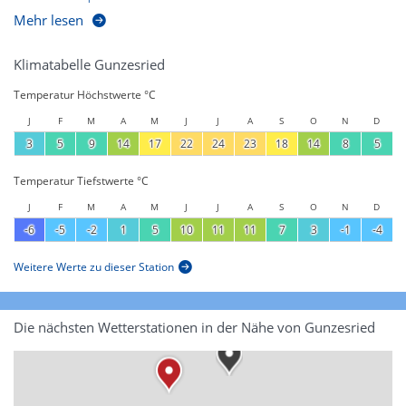
Mehr lesen
Klimatabelle Gunzesried
Temperatur Höchstwerte °C
J
F
M
A
M
J
J
A
S
O
N
D
3
5
9
14
17
22
24
23
18
14
8
5
Temperatur Tiefstwerte °C
J
F
M
A
M
J
J
A
S
O
N
D
-6
-5
-2
1
5
10
11
11
7
3
-1
-4
Weitere Werte zu dieser Station
Die nächsten Wetterstationen in der Nähe von Gunzesried