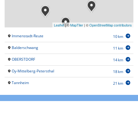
Leaflet
|
©
MapTiler
| ©
OpenStreetMap contributors
Immenstadt-Reute
10 km
Balderschwang
11 km
OBERSTDORF
14 km
Oy-Mittelberg-Petersthal
18 km
Tannheim
21 km