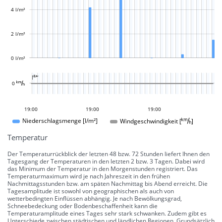
L
4 l/m²
2 l/m²
0 l/m²
L

L
0 
16:00
13:00
10:00
20:00
21:00
19:00
19:00
19:00
19:00
Windgeschwindigkeit []
Niederschlagsmenge [l/m²]
Temperatur
Der Temperaturrückblick der letzten 48 bzw. 72 Stunden liefert Ihnen den
Tagesgang der Temperaturen in den letzten 2 bzw. 3 Tagen. Dabei wird
das Minimum der Temperatur in den Morgenstunden registriert. Das
Temperaturmaximum wird je nach Jahreszeit in den frühen
Nachmittagsstunden bzw. am späten Nachmittag bis Abend erreicht. Die
Tagesamplitude ist sowohl von geographischen als auch von
wetterbedingten Einflüssen abhängig. Je nach Bewölkungsgrad,
Schneebedeckung oder Bodenbeschaffenheit kann die
Temperaturamplitude eines Tages sehr stark schwanken. Zudem gibt es
Unterschiede zwischen städtischen und ländlichen Regionen. Grundsätzlich