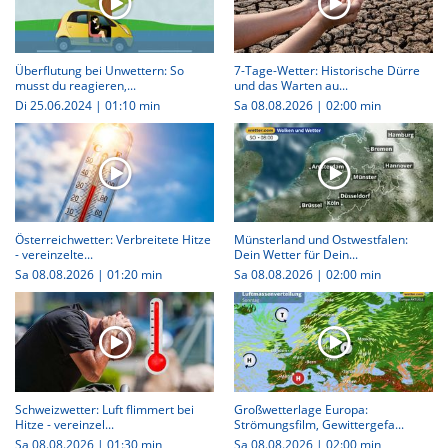
Überflutung bei Unwettern: So
7-Tage-Wetter: Historische Dürre
musst du reagieren,...
und das Warten au...
Di 25.06.2024
|
01:10 min
Sa 08.08.2026
|
02:00 min
Österreichwetter: Verbreitete Hitze
Münsterland und Ostwestfalen:
- vereinzelte...
Dein Wetter für Dein...
Sa 08.08.2026
|
01:20 min
Sa 08.08.2026
|
02:00 min
Schweizwetter: Luft flimmert bei
Großwetterlage Europa:
Hitze - vereinzel...
Strömungsfilm, Gewittergefa...
Sa 08.08.2026
|
01:30 min
Sa 08.08.2026
|
02:00 min