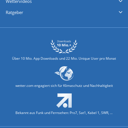
Wettervideos
Nachrichten
Deutschlandwetter
Schweizwetter
Österreichwetter
Regionalwetter
Wetter in Europa
Wetter Weltweit
Wetterlexikon
Promi-News
Ratgeber
Biowetter
Glätteindex
Reiseziel Finder
Erkältungswetter
Klima & Umwelt
Über 10 Mio. App Downloads und 22 Mio. Unique User pro Monat
wetter.com engagiert sich für Klimaschutz und Nachhaltigkeit
Bekannt aus Funk und Fernsehen: Pro7, Sat1, Kabel 1, SWR, ...