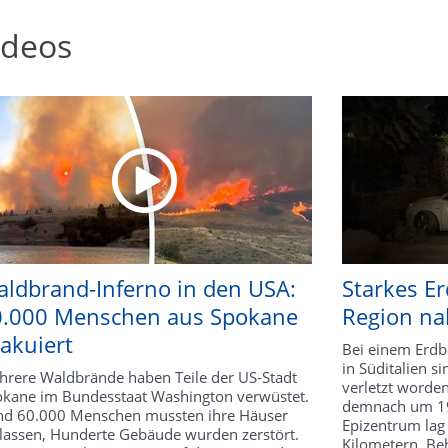
ideos
ldbrand-Inferno in den USA:
Starkes E
0.000 Menschen aus Spokane
Region na
akuiert
Bei einem Erdb
in Süditalien 
rere Waldbrände haben Teile der US-Stadt
verletzt worden
kane im Bundesstaat Washington verwüstet.
demnach um 19:
d 60.000 Menschen mussten ihre Häuser
Epizentrum lag 
lassen, Hunderte Gebäude wurden zerstört.
Kilometern. Be