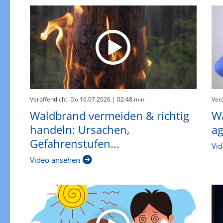
Veröffentlicht: Do 16.07.2026
| 02:48 min
Verö
Waldbrand vermeiden & richtig
Wa
handeln: Ursachen,
ag
Gefahrenstufen...
Vid
Video ansehen