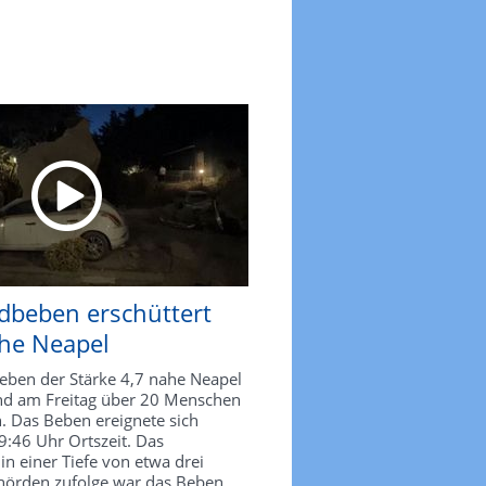
Fährenbrand vor I
Mindestens fünf T
Menschen vermiss
Vor der indonesischen Insel
Passagierfähre ein Feuer a
rdbeben erschüttert
Mindestens fünf Menschen
41 weitere werden noch ver
he Neapel
setzen die Such- und Rettun
eben der Stärke 4,7 nahe Neapel
Veröffentlicht:
Mo 03.08.2026
|
00
sind am Freitag über 20 Menschen
Video ansehen
. Das Beben ereignete sich
46 Uhr Ortszeit. Das
in einer Tiefe von etwa drei
hörden zufolge war das Beben