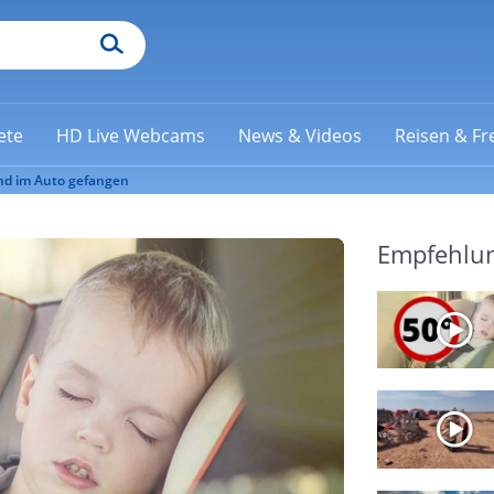
ete
HD Live Webcams
News & Videos
Reisen & Fre
Hund im Auto gefangen
Empfehlu