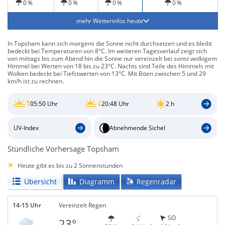
0 %
0 %
0 %
0 %
mehr Wetterinfos heute
In Topsham kann sich morgens die Sonne nicht durchsetzen und es bleibt
bedeckt bei Temperaturen von 8°C. Im weiteren Tagesverlauf zeigt sich
von mittags bis zum Abend hin die Sonne nur vereinzelt bei sonst wolkigem
Himmel bei Werten von 18 bis zu 23°C. Nachts sind Teile des Himmels mit
Wolken bedeckt bei Tiefstwerten von 13°C. Mit Böen zwischen 5 und 29
km/h ist zu rechnen.
05:50 Uhr
20:48 Uhr
2 h
UV-Index
Abnehmende Sichel
Stündliche Vorhersage Topsham
Heute gibt es bis zu 2 Sonnenstunden
Übersicht
Diagramm
Regenradar
14-15 Uhr
Vereinzelt Regen
SO
23°