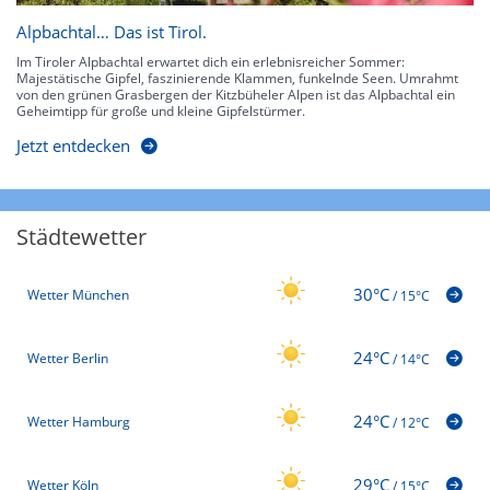
Alpbachtal… Das ist Tirol.
Im Tiroler Alpbachtal erwartet dich ein erlebnisreicher Sommer:
Majestätische Gipfel, faszinierende Klammen, funkelnde Seen. Umrahmt
von den grünen Grasbergen der Kitzbüheler Alpen ist das Alpbachtal ein
Geheimtipp für große und kleine Gipfelstürmer.
Jetzt entdecken
Städtewetter
30°C
Wetter München
/
15°C
24°C
Wetter Berlin
/
14°C
24°C
Wetter Hamburg
/
12°C
29°C
Wetter Köln
/
15°C