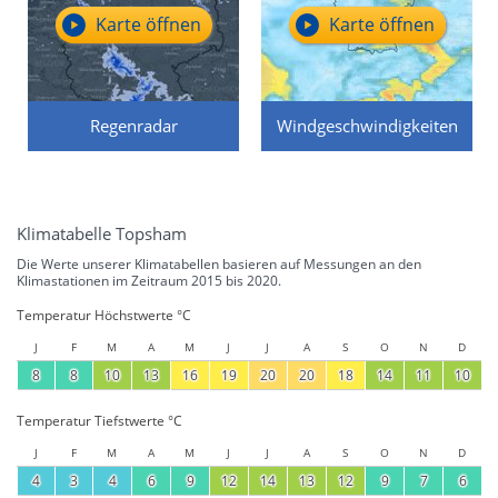
Karte öffnen
Karte öffnen
Regenradar
Windgeschwindigkeiten
Klimatabelle Topsham
Die Werte unserer Klimatabellen basieren auf Messungen an den
Klimastationen im Zeitraum 2015 bis 2020.
Temperatur Höchstwerte °C
J
F
M
A
M
J
J
A
S
O
N
D
8
8
10
13
16
19
20
20
18
14
11
10
Temperatur Tiefstwerte °C
J
F
M
A
M
J
J
A
S
O
N
D
4
3
4
6
9
12
14
13
12
9
7
6