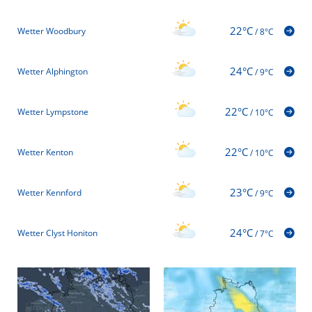
22°C
Wetter Woodbury
/
8°C
24°C
Wetter Alphington
/
9°C
22°C
Wetter Lympstone
/
10°C
22°C
Wetter Kenton
/
10°C
23°C
Wetter Kennford
/
9°C
24°C
Wetter Clyst Honiton
/
7°C