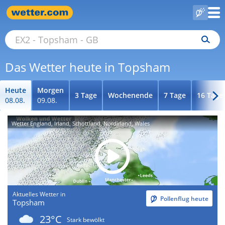
Das Wetter heute in Topsham
Heute
Morgen
3 Tage
Wochenende
7 Tage
16 Tage
08.08.
09.08.
Wetter England, Irland, Schottland, Nordirland, Wales
Aktuelles Wetter in
Pollenflug heute
Topsham
23°C
Stark bewölkt