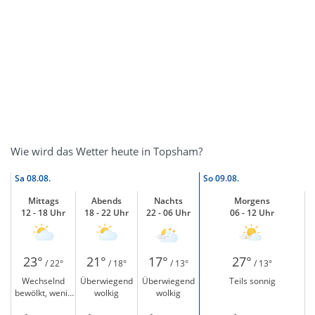
Wie wird das Wetter heute in Topsham?
Sa
08.08.
So
09.08.
Mittags
Abends
Nachts
Morgens
12 - 18 Uhr
18 - 22 Uhr
22 - 06 Uhr
06 - 12 Uhr
23°
21°
17°
27°
/ 22°
/ 18°
/ 13°
/ 13°
Wechselnd
Überwiegend
Überwiegend
Teils sonnig
bewölkt, wenig
wolkig
wolkig
Sonne