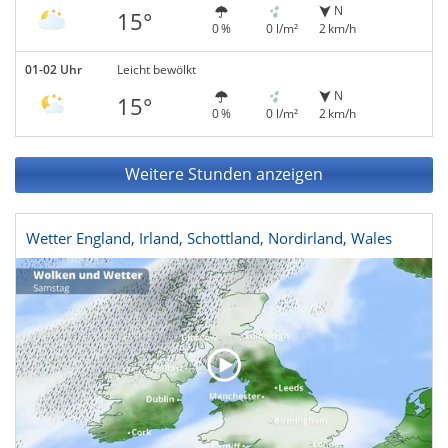
N
15°
0 %
0 l/m²
2 km/h
01-02 Uhr
Leicht bewölkt
N
15°
0 %
0 l/m²
2 km/h
Weitere Stunden anzeigen
Wetter England, Irland, Schottland, Nordirland, Wales