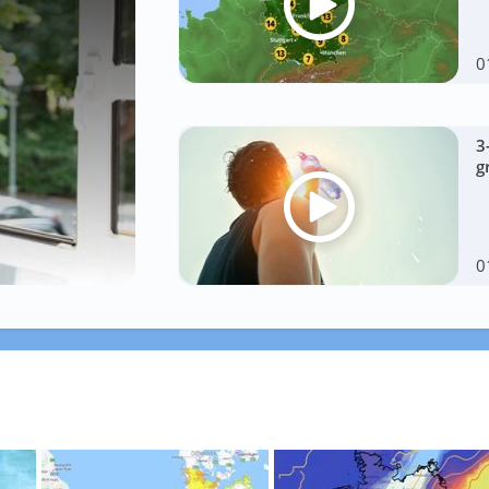
0
3
g
0