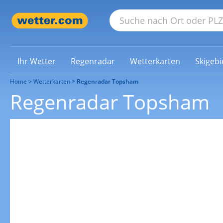
Ihr Wetter
Regenradar
Wetterkarten
Skigebi
Home
Wetterkarten
Regenradar Topsham
Regenradar Topsham