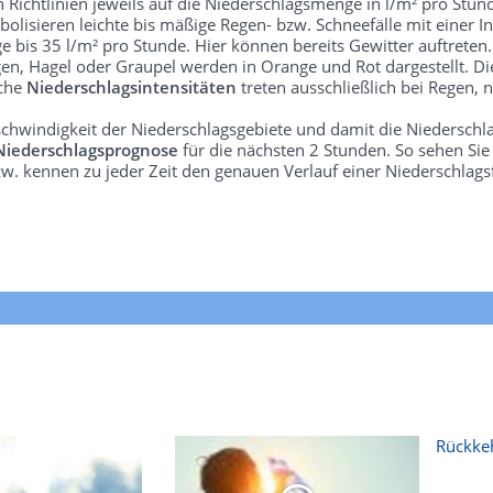
len Richtlinien jeweils auf die Niederschlagsmenge in l/m² pro Stun
bolisieren leichte bis mäßige Regen- bzw. Schneefälle mit einer In
e bis 35 l/m² pro Stunde. Hier können bereits Gewitter auftreten
gen, Hagel oder Graupel werden in Orange und Rot dargestellt. Di
lche
Niederschlagsintensitäten
treten ausschließlich bei Regen, n
schwindigkeit der Niederschlagsgebiete und damit die Niederschl
Niederschlagsprognose
für die nächsten 2 Stunden. So sehen Si
w. kennen zu jeder Zeit den genauen Verlauf einer Niederschlags
Rückkeh