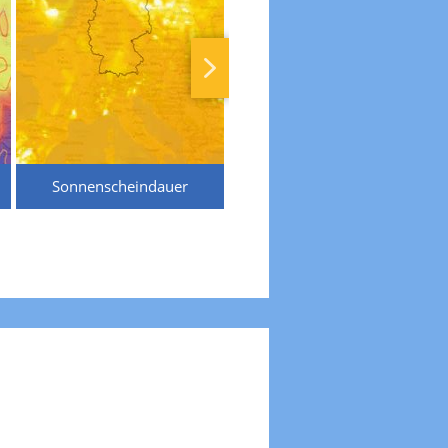
Sonnenscheindauer
Temperaturen