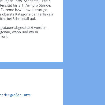
de Regen- bzw. Schneefall. Die 6
tensität bis 8.1 l/m² pro Stunde.
. Extreme bzw. unwetterartige
e oberste Kategorie der Farbskala
icht bei Schneefall auf.
agsdauer abgeschätzt werden.
e genau, wann und wo in
front.
r der großen Hitze