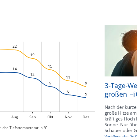
22
19
15
14
12
11
9
9
3-Tage-We
6
großen Hi
5
Nach der kurze
große Hitze am
Aug
Sep
Okt
Nov
Dez
kräftiges Hoch b
Sonne. Nur übe
liche Tiefsttemperatur in °C
Schauer oder Ge
Veröffentlicht: Do