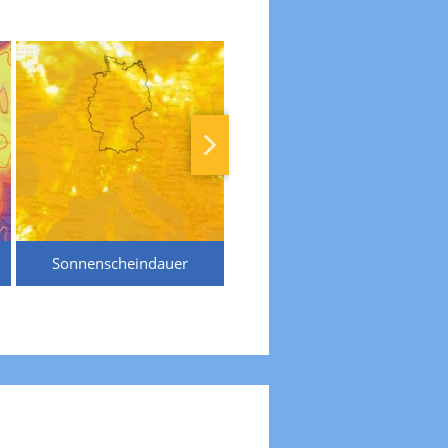
Sonnenscheindauer
Temperaturen