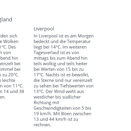
gland
Liverpool
lden sich
In Liverpool ist es am Morgen
te Wolken
bedeckt und die Temperatur
1°C. Des
liegt bei 14°C. Im weiteren
ch von
Tagesverlauf ist es von
Abend hin
mittags bis zum Abend hin
einzelt bei
teils wolkig und teils heiter
Himmel bei
bei Werten von 15 bis zu
s zu 20°C.
17°C. Nachts ist es bewölkt,
 leichte
die Sterne sind nur vereinzelt
n von 11°C.
zu sehen bei Tiefstwerten von
n 14 und 38
13°C. Der Wind weht aus
en.
westlicher bis südlicher
Richtung mit
Geschwindigkeiten von 5 bis
19 km/h. Mit Böen zwischen
13 und 44 km/h ist zu
rechnen.