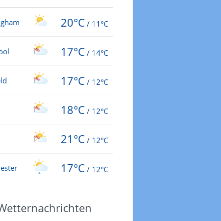
20°C
ngham
/
11°C
17°C
ool
/
14°C
17°C
ld
/
12°C
18°C
/
12°C
21°C
/
12°C
17°C
ester
/
12°C
 Wetternachrichten