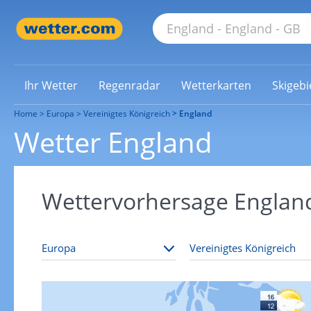
Ihr Wetter
Regenradar
Wetterkarten
Skigebi
Home
Europa
Vereinigtes Königreich
England
Wetter England
Wettervorhersage Englan