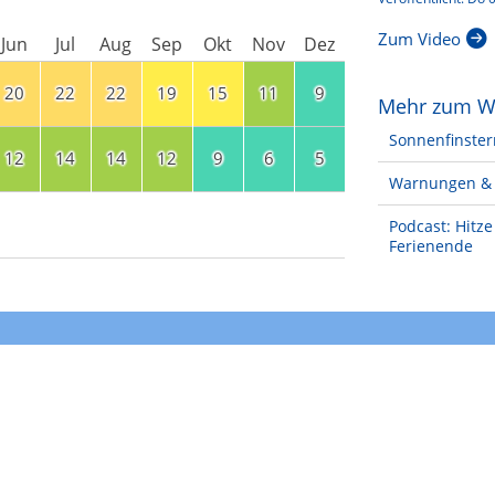
Zum Video
Jun
Jul
Aug
Sep
Okt
Nov
Dez
20
22
22
19
15
11
9
Mehr zum W
Sonnenfinster
12
14
14
12
9
6
5
Warnungen & 
Podcast: Hitz
Ferienende