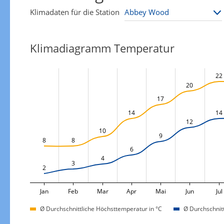
Klimadaten für die Station
Klimadiagramm Temperatur
22
20
17
14
14
12
10
9
8
8
6
4
3
2
Jan
Feb
Mar
Apr
Mai
Jun
Jul
Ø Durchschnittliche Höchsttemperatur in °C
Ø Durchschnitt