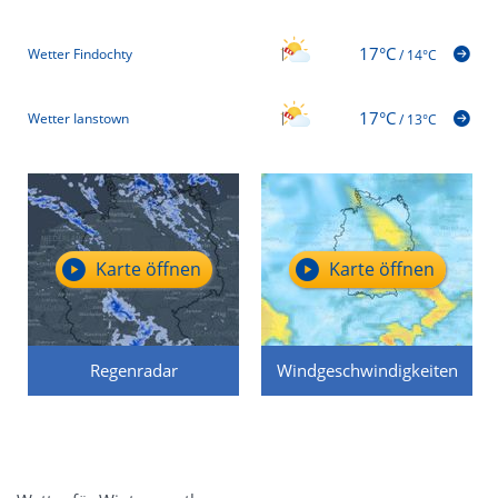
17°C
Wetter Findochty
/
14°C
17°C
Wetter Ianstown
/
13°C
Karte öffnen
Karte öffnen
Regenradar
Windgeschwindigkeiten