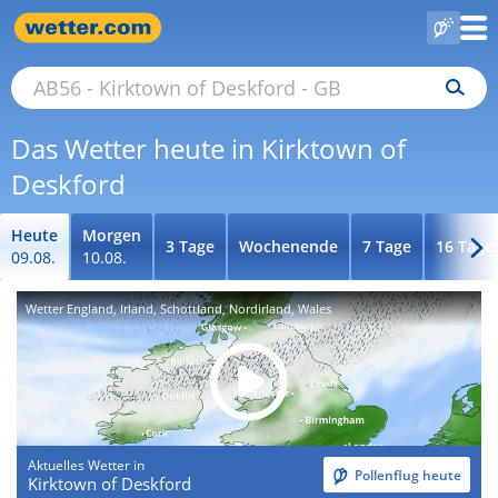
Das Wetter heute in Kirktown of
Deskford
Heute
Morgen
3 Tage
Wochenende
7 Tage
16 Tage
09.08.
10.08.
Wetter England, Irland, Schottland, Nordirland, Wales
Aktuelles Wetter in
Pollenflug heute
Kirktown of Deskford