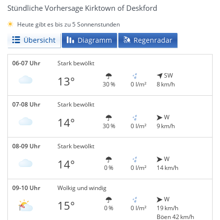
Stündliche Vorhersage Kirktown of Deskford
Heute gibt es bis zu 5 Sonnenstunden
Übersicht
Diagramm
Regenradar
06-07 Uhr
Stark bewölkt
SW
13°
30 %
0 l/m²
8 km/h
07-08 Uhr
Stark bewölkt
W
14°
30 %
0 l/m²
9 km/h
08-09 Uhr
Stark bewölkt
W
14°
0 %
0 l/m²
14 km/h
09-10 Uhr
Wolkig und windig
W
15°
0 %
0 l/m²
19 km/h
Böen 42 km/h