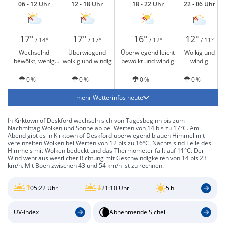
06 - 12 Uhr
12 - 18 Uhr
18 - 22 Uhr
22 - 06 Uhr
17°
17°
16°
12°
/ 14°
/ 17°
/ 12°
/ 11°
Wechselnd
Überwiegend
Überwiegend leicht
Wolkig und
bewölkt, wenig
wolkig und windig
bewölkt und windig
windig
Sonne und windig
0 %
0 %
0 %
0 %
mehr Wetterinfos heute
In Kirktown of Deskford wechseln sich von Tagesbeginn bis zum
Nachmittag Wolken und Sonne ab bei Werten von 14 bis zu 17°C. Am
Abend gibt es in Kirktown of Deskford überwiegend blauen Himmel mit
vereinzelten Wolken bei Werten von 12 bis zu 16°C. Nachts sind Teile des
Himmels mit Wolken bedeckt und das Thermometer fällt auf 11°C. Der
Wind weht aus westlicher Richtung mit Geschwindigkeiten von 14 bis 23
km/h. Mit Böen zwischen 43 und 54 km/h ist zu rechnen.
05:22 Uhr
21:10 Uhr
5 h
UV-Index
Abnehmende Sichel