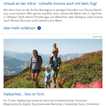
Urlaub an der Adria - schnelle Anreise auch mit dem Zug!
Mit dem Auto ist die Emilia Romagna in wenigen Stunden von Deutschland
aus zu erreichen. Wer gerne autofrei reist, nimmt die Bahn: Von 2. April bis
3. Oktober 2026 fahren Direktzüge von München über Bologna und Cesena
nach Rimini, Riccione und Cattolica ans Meer.
Hier mehr erfahren
ANZEIGE
Alpbachtal… Das ist Tirol.
Im Tiroler Alpbachtal erwartet dich ein erlebnisreicher Sommer:
Majestätische Gipfel, faszinierende Klammen, funkelnde Seen. Umrahmt