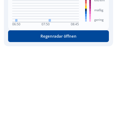
extrem
mäßig
gering
06:50
07:50
08:45
Regenradar öffnen