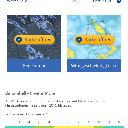
16°C
Wetter Haile
/
13°C
Karte öffnen
Karte öffnen
Regenradar
Windgeschwindigkeiten
Klimatabelle Cleator Moor
Die Werte unserer Klimatabellen basieren auf Messungen an den
Klimastationen im Zeitraum 2015 bis 2020.
Temperatur Höchstwerte °C
J
F
M
A
M
J
J
A
S
O
N
D