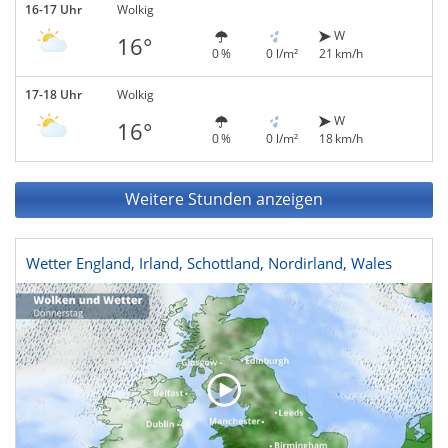
16-17 Uhr
Wolkig
W
16°
0 %
0 l/m²
21 km/h
17-18 Uhr
Wolkig
W
16°
0 %
0 l/m²
18 km/h
Weitere Stunden anzeigen
Wetter England, Irland, Schottland, Nordirland, Wales