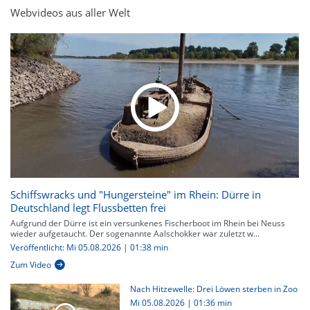
Webvideos aus aller Welt
Schiffswracks und "Hungersteine" im Rhein: Dürre in
Deutschland legt Flussbetten frei
Aufgrund der Dürre ist ein versunkenes Fischerboot im Rhein bei Neuss
wieder aufgetaucht. Der sogenannte Aalschokker war zuletzt w...
Veröffentlicht: Mi 05.08.2026 | 01:38 min
Zum Video
Nach Hitzewelle: Drei Löwen sterben in Zoo
Mi 05.08.2026
|
01:36 min