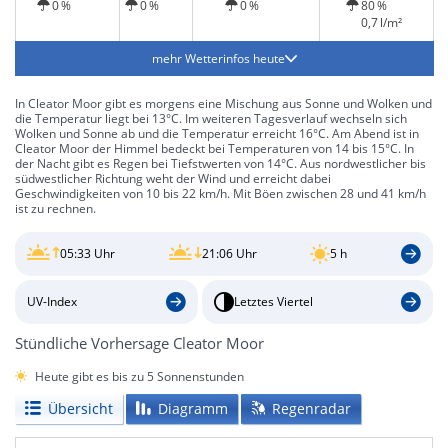
0 %
0 %
0 %
80 %
0,7 l/m²
mehr Wetterinfos heute
In Cleator Moor gibt es morgens eine Mischung aus Sonne und Wolken und
die Temperatur liegt bei 13°C. Im weiteren Tagesverlauf wechseln sich
Wolken und Sonne ab und die Temperatur erreicht 16°C. Am Abend ist in
Cleator Moor der Himmel bedeckt bei Temperaturen von 14 bis 15°C. In
der Nacht gibt es Regen bei Tiefstwerten von 14°C. Aus nordwestlicher bis
südwestlicher Richtung weht der Wind und erreicht dabei
Geschwindigkeiten von 10 bis 22 km/h. Mit Böen zwischen 28 und 41 km/h
ist zu rechnen.
05:33 Uhr
21:06 Uhr
5 h
UV-Index
Letztes Viertel
Stündliche Vorhersage Cleator Moor
Heute gibt es bis zu 5 Sonnenstunden
Übersicht
Diagramm
Regenradar