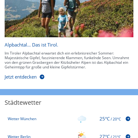
Alpbachtal… Das ist Tirol.
Im Tiroler Alpbachtal erwartet dich ein erlebnisreicher Sommer:
Majestätische Gipfel, faszinierende Klammen, funkelnde Seen. Umrahmt
von den grünen Grasbergen der Kitzbüheler Alpen ist das Alpbachtal ein
Geheimtipp für große und kleine Gipfelstürmer.
Jetzt entdecken
Städtewetter
25°C
Wetter München
/
20°C
27°C
Wetter Berlin
/
21°C