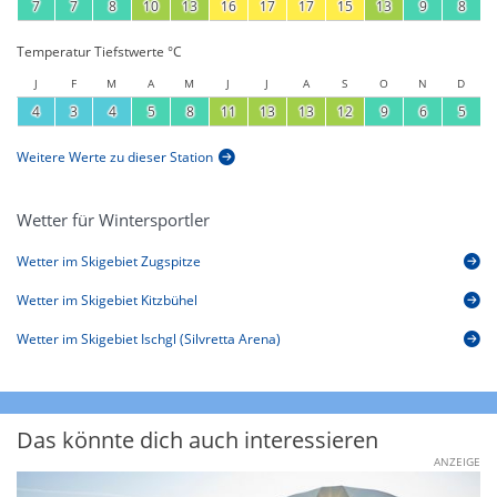
7
7
8
10
13
16
17
17
15
13
9
8
Temperatur Tiefstwerte °C
J
F
M
A
M
J
J
A
S
O
N
D
4
3
4
5
8
11
13
13
12
9
6
5
Weitere Werte zu dieser Station
Wetter für Wintersportler
Wetter im Skigebiet Zugspitze
Wetter im Skigebiet Kitzbühel
Wetter im Skigebiet Ischgl (Silvretta Arena)
Das könnte dich auch interessieren
ANZEIGE