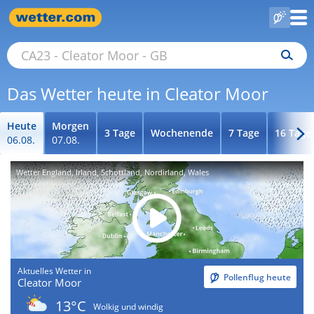
Das Wetter heute in Cleator Moor
Heute
Morgen
3 Tage
Wochenende
7 Tage
16 Tage
06.08.
07.08.
Wetter England, Irland, Schottland, Nordirland, Wales
Aktuelles Wetter in
Pollenflug heute
Cleator Moor
13°C
Wolkig und windig