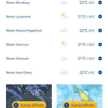
22°C
Wetter Woodbury
/
8°C
21°C
Wetter Lympstone
/
10°C
22°C
Wetter Newton Poppleford
/
9°C
21°C
Wetter Starcross
/
10°C
21°C
Wetter Sidmouth
/
10°C
22°C
Wetter Venn Ottery
/
9°C
Karte öffnen
Karte öffnen