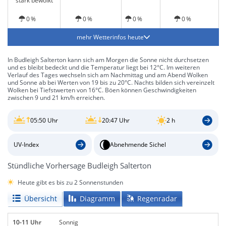
stark bewölkt
0 %
0 %
0 %
0 %
mehr Wetterinfos heute
In Budleigh Salterton kann sich am Morgen die Sonne nicht durchsetzen
und es bleibt bedeckt und die Temperatur liegt bei 12°C. Im weiteren
Verlauf des Tages wechseln sich am Nachmittag und am Abend Wolken
und Sonne ab bei Werten von 19 bis zu 20°C. Nachts bilden sich vereinzelt
Wolken bei Tiefstwerten von 16°C. Böen können Geschwindigkeiten
zwischen 9 und 21 km/h erreichen.
05:50 Uhr
20:47 Uhr
2 h
UV-Index
Abnehmende Sichel
Stündliche Vorhersage Budleigh Salterton
Heute gibt es bis zu 2 Sonnenstunden
Übersicht
Diagramm
Regenradar
10-11 Uhr
Sonnig