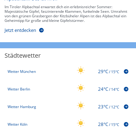
Im Tiroler Alpbachtal erwartet dich ein erlebnisreicher Sommer:
Majestätische Gipfel, faszinierende Klammen, funkelnde Seen. Umrahmt
von den grünen Grasbergen der Kitzbüheler Alpen ist das Alpbachtal ein
Geheimtipp für große und kleine Gipfelstürmer.
Jetzt entdecken
Städtewetter
29°C
Wetter München
/
15°C
24°C
Wetter Berlin
/
14°C
23°C
Wetter Hamburg
/
12°C
28°C
Wetter Köln
/
15°C