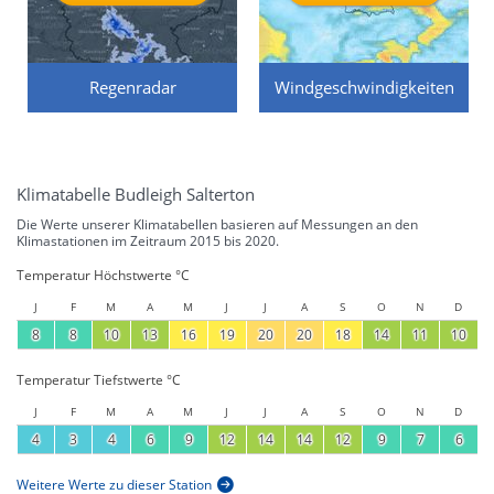
Regenradar
Windgeschwindigkeiten
Klimatabelle Budleigh Salterton
Die Werte unserer Klimatabellen basieren auf Messungen an den
Klimastationen im Zeitraum 2015 bis 2020.
Temperatur Höchstwerte °C
J
F
M
A
M
J
J
A
S
O
N
D
8
8
10
13
16
19
20
20
18
14
11
10
Temperatur Tiefstwerte °C
J
F
M
A
M
J
J
A
S
O
N
D
4
3
4
6
9
12
14
14
12
9
7
6
Weitere Werte zu dieser Station