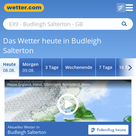
Das Wetter heute in Budleigh
Salterton
Heute
Morgen
3 Tage
Wochenende
7 Tage
16 Tage
08.08.
09.08.
Wetter England, Irland, Schottland, Nordirland, Wales
Aktuelles Wetter in
Pollenflug heute
Budleigh Salterton