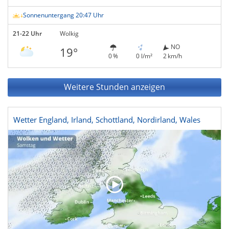
Sonnenuntergang 20:47 Uhr
21-22 Uhr
Wolkig
NO
19°
0 %
0 l/m²
2 km/h
Weitere Stunden anzeigen
Wetter England, Irland, Schottland, Nordirland, Wales