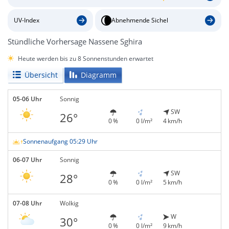
UV-Index
Abnehmende Sichel
Stündliche Vorhersage Nassene Sghira
Heute werden bis zu 8 Sonnenstunden erwartet
Übersicht
Diagramm
05-06 Uhr
Sonnig
SW
26°
0 %
0 l/m²
4 km/h
Sonnenaufgang 05:29 Uhr
06-07 Uhr
Sonnig
SW
28°
0 %
0 l/m²
5 km/h
07-08 Uhr
Wolkig
W
30°
0 %
0 l/m²
9 km/h