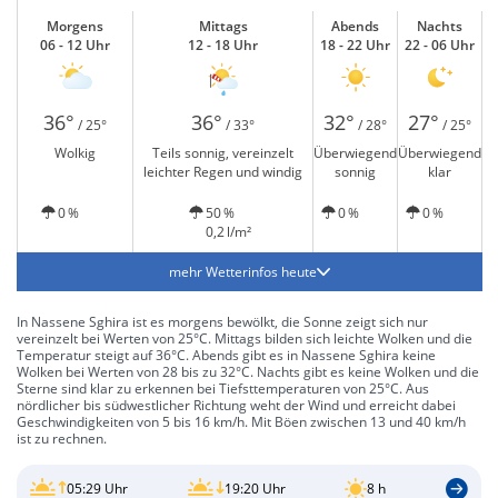
Morgens
Mittags
Abends
Nachts
06 - 12 Uhr
12 - 18 Uhr
18 - 22 Uhr
22 - 06 Uhr
36°
36°
32°
27°
/ 25°
/ 33°
/ 28°
/ 25°
Wolkig
Teils sonnig, vereinzelt
Überwiegend
Überwiegend
leichter Regen und windig
sonnig
klar
0 %
50 %
0 %
0 %
0,2 l/m²
mehr Wetterinfos heute
In Nassene Sghira ist es morgens bewölkt, die Sonne zeigt sich nur
vereinzelt bei Werten von 25°C. Mittags bilden sich leichte Wolken und die
Temperatur steigt auf 36°C. Abends gibt es in Nassene Sghira keine
Wolken bei Werten von 28 bis zu 32°C. Nachts gibt es keine Wolken und die
Sterne sind klar zu erkennen bei Tiefsttemperaturen von 25°C. Aus
nördlicher bis südwestlicher Richtung weht der Wind und erreicht dabei
Geschwindigkeiten von 5 bis 16 km/h. Mit Böen zwischen 13 und 40 km/h
ist zu rechnen.
05:29 Uhr
19:20 Uhr
8 h