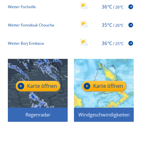
36°C
Wetter Fochville
/
26°C
35°C
Wetter Fonndouk Choucha
/
26°C
36°C
Wetter Borj Ennbaza
/
25°C
Karte öffnen
Karte öffnen
Regenradar
Windgeschwindigkeiten