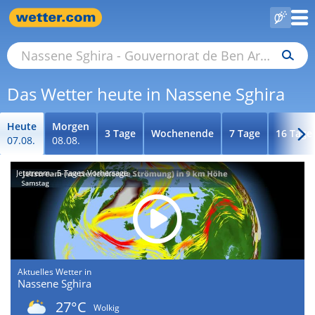
Das Wetter heute in Nassene Sghira
Heute
Morgen
3 Tage
Wochenende
7 Tage
16 Tage
07.08.
08.08.
Jetstream - 5-Tages-Vorhersage
Aktuelles Wetter in
Nassene Sghira
27°C
Wolkig