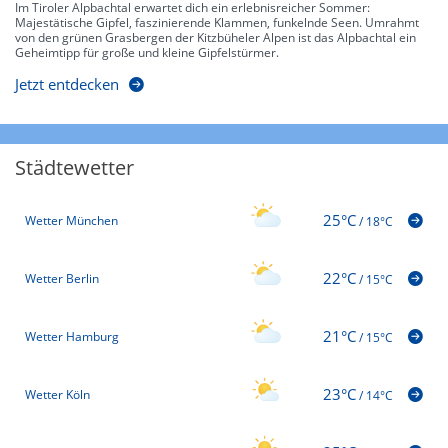
Im Tiroler Alpbachtal erwartet dich ein erlebnisreicher Sommer:
Majestätische Gipfel, faszinierende Klammen, funkelnde Seen. Umrahmt
von den grünen Grasbergen der Kitzbüheler Alpen ist das Alpbachtal ein
Geheimtipp für große und kleine Gipfelstürmer.
Jetzt entdecken
Städtewetter
25°C
Wetter München
/
18°C
22°C
Wetter Berlin
/
15°C
21°C
Wetter Hamburg
/
15°C
23°C
Wetter Köln
/
14°C