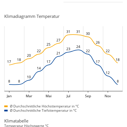
Klimadiagramm Temperatur
31
31
30
27
26
25
24
23
22
22
22
21
20
18
18
17
17
17
14
12
10
8
8
8
Jan
Mar
Mai
Jul
Sep
Nov
Ø Durchschnittliche Höchsttemperatur in °C
Ø Durchschnittliche Tiefsttemperatur in °C
Klimatabelle
Temperatur Höchstwerte °C