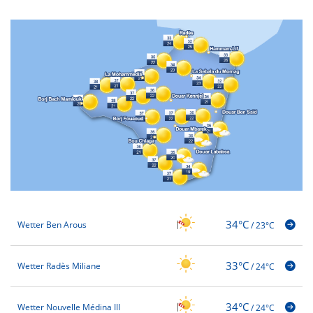
34°C
Wetter Ben Arous
/
23°C
33°C
Wetter Radès Miliane
/
24°C
34°C
Wetter Nouvelle Médina III
/
24°C