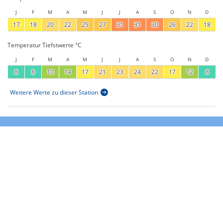
J
F
M
A
M
J
J
A
S
O
N
D
17
18
20
22
25
27
31
31
30
26
22
18
Temperatur Tiefstwerte °C
J
F
M
A
M
J
J
A
S
O
N
D
8
8
10
14
17
21
23
24
22
17
12
8
Weitere Werte zu dieser Station