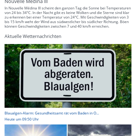
Nouvelle Médina III
In Nouvelle Médina III scheint den ganzen Tag die Sonne bei Temperaturen
von 24 bis 34°C. In der Nacht gibt es keine Wolken und die Sterne sind klar
zu erkennen bei einer Temperatur von 24°C. Mit Geschwindigkeiten von 3
bis 15 km/h weht der Wind aus südwestlicher bis südlicher Richtung. Böen
können Geschwindigkeiten zwischen 7 und 40 km/h erreichen.
Aktuelle Wetternachrichten
Blaualgen-Alarm: Gesundheitsamt rät vom Baden in O...
Heute um 09:50 Uhr