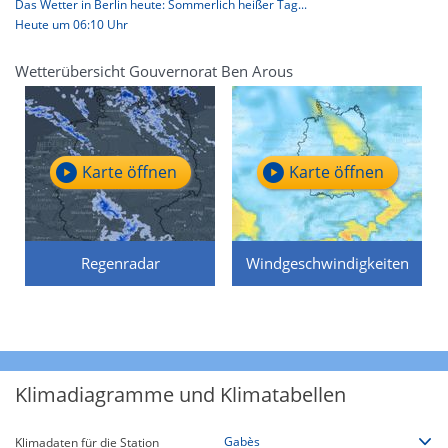
Das Wetter in Berlin heute: Sommerlich heißer Tag...
Heute um 06:10 Uhr
Wetterübersicht Gouvernorat Ben Arous
Karte öffnen
Karte öffnen
Regenradar
Windgeschwindigkeiten
Klimadiagramme und Klimatabellen
Klimadaten für die Station