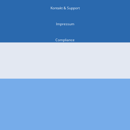
Kontakt & Support
Impressum
Compliance
Barrierefreiheit
Nutzungsbedingungen
© 2026 wetter.com Group GmbH - alle Rechte vorbehalten