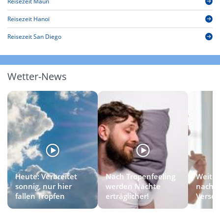
Reisezeit Maun
Reisezeit Hanoi
Reisezeit San Diego
Wetter-News
Heute: Verbreitet
Nach Tropenfeeling
Weiter
sonnig, nur hier
werden Nächte
nach
fallen Tropfen
erträglicher!
Versc