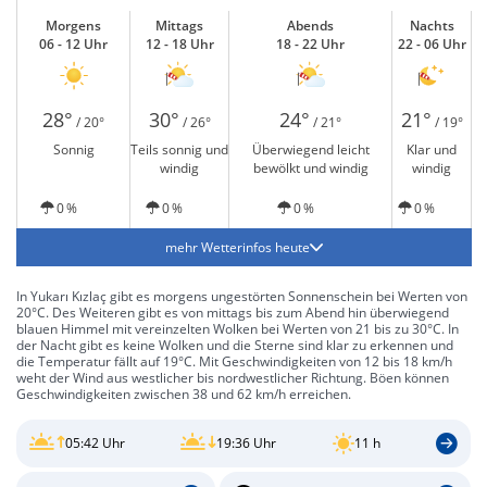
Morgens
Mittags
Abends
Nachts
06 - 12 Uhr
12 - 18 Uhr
18 - 22 Uhr
22 - 06 Uhr
28°
30°
24°
21°
/ 20°
/ 26°
/ 21°
/ 19°
Sonnig
Teils sonnig und
Überwiegend leicht
Klar und
windig
bewölkt und windig
windig
0 %
0 %
0 %
0 %
mehr Wetterinfos heute
In Yukarı Kızlaç gibt es morgens ungestörten Sonnenschein bei Werten von
20°C. Des Weiteren gibt es von mittags bis zum Abend hin überwiegend
blauen Himmel mit vereinzelten Wolken bei Werten von 21 bis zu 30°C. In
der Nacht gibt es keine Wolken und die Sterne sind klar zu erkennen und
die Temperatur fällt auf 19°C. Mit Geschwindigkeiten von 12 bis 18 km/h
weht der Wind aus westlicher bis nordwestlicher Richtung. Böen können
Geschwindigkeiten zwischen 38 und 62 km/h erreichen.
05:42 Uhr
19:36 Uhr
11 h