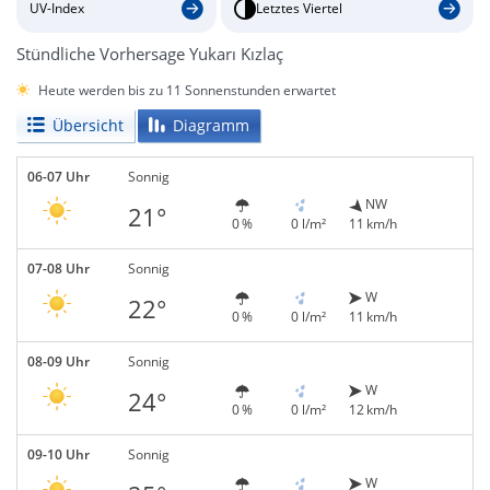
UV-Index
Letztes Viertel
Stündliche Vorhersage Yukarı Kızlaç
Heute werden bis zu 11 Sonnenstunden erwartet
Übersicht
Diagramm
06-07 Uhr
Sonnig
NW
21°
0 %
0 l/m²
11 km/h
07-08 Uhr
Sonnig
W
22°
0 %
0 l/m²
11 km/h
08-09 Uhr
Sonnig
W
24°
0 %
0 l/m²
12 km/h
09-10 Uhr
Sonnig
W