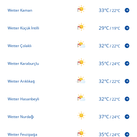
33°C
Wetter Kaman
/
22°C
29°C
Wetter Küçük İntilli
/
19°C
32°C
Wetter Çolaklı
/
22°C
35°C
Wetter Karaburçlu
/
24°C
32°C
Wetter Arıklıkaş
/
22°C
32°C
Wetter Hasanbeyli
/
22°C
37°C
Wetter Nurdağı
/
24°C
35°C
Wetter Fevzipaşa
/
24°C