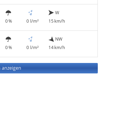
W
0 %
0 l/m²
15 km/h
NW
0 %
0 l/m²
14 km/h
 anzeigen