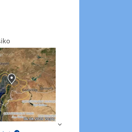
siko
Windböen
Windböen heute