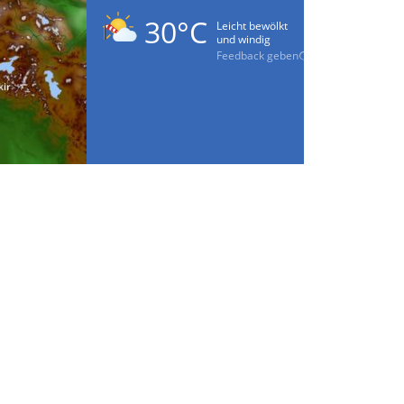
30°C
Leicht bewölkt
und windig
Feedback geben