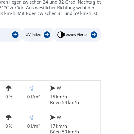
ren liegen zwischen 24 und 32 Grad. Nachts gibt
1°C zurück. Aus westlicher Richtung weht der
18 km/h. Mit Böen zwischen 31 und 59 km/h ist
UV-Index
Letztes Viertel
W
0 %
0 l/m²
15 km/h
Böen 54 km/h
W
0 %
0 l/m²
17 km/h
Böen 59 km/h