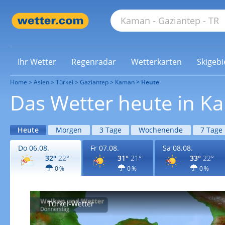
Ihr Wetter
Regenradar
Wetterkarten
Skigebi
Home
Asien
Türkei
Gaziantep
Kaman
Heute
Das Wetter heute in K
Heute
Morgen
3 Tage
Wochenende
7 Tage
Do 06.08.
Fr 07.08.
Sa 08.08.
32°
22°
31°
21°
33°
22°
0 %
0 %
0 %
Türkei-Wetter