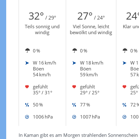
Zur Windgeschwindigkeitenkarte
32°
27°
24
/ 29°
/ 24°
Teils sonnig und
Viel Sonne, leicht
Klar un
windig
bewölkt und windig
0 %
0 %
0 %
W
16 km/h
W
18 km/h
W
1
Böen
Böen
Böe
54 km/h
59 km/h
57 
gefühlt
gefühlt
gefü
35° / 31°
29° / 25°
25° 
50 %
77 %
72 
1006 hPa
1007 hPa
100
In Kaman gibt es am Morgen strahlenden Sonnenschein 