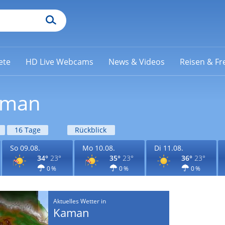
ete
HD Live Webcams
News & Videos
Reisen & Fre
aman
16 Tage
Rückblick
So 09.08.
Mo 10.08.
Di 11.08.
34°
23°
35°
23°
36°
23°
0 %
0 %
0 %
Aktuelles Wetter in
Kaman