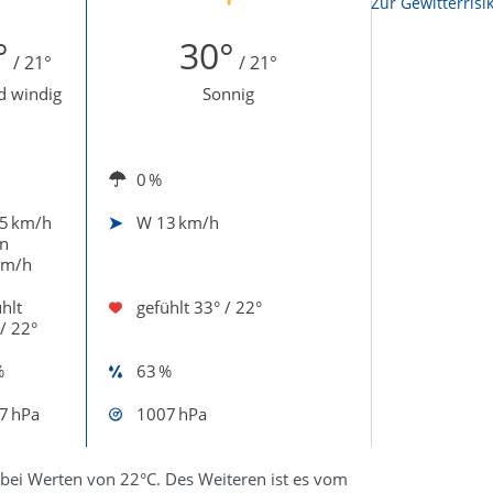
Zur Sonnenscheindauerkarte
Zur Gewitterrisi
°
30°
/ 21°
/ 21°
d windig
Sonnig
0 %
5 km/h
W
13 km/h
n
km/h
hlt
gefühlt
33° / 22°
/ 22°
%
63 %
7 hPa
1007 hPa
bei Werten von 22°C. Des Weiteren ist es vom