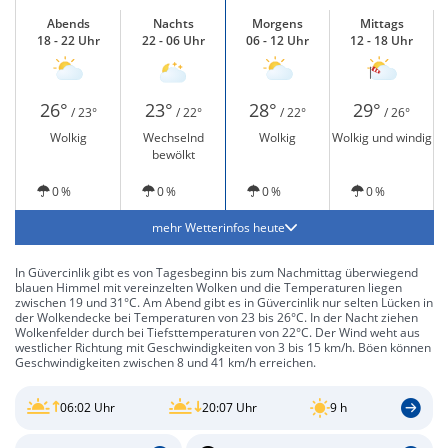
Abends
Nachts
Morgens
Mittags
18 - 22 Uhr
22 - 06 Uhr
06 - 12 Uhr
12 - 18 Uhr
26°
23°
28°
29°
/ 23°
/ 22°
/ 22°
/ 26°
Wolkig
Wechselnd
Wolkig
Wolkig und windig
bewölkt
0 %
0 %
0 %
0 %
mehr Wetterinfos heute
In Güvercinlik gibt es von Tagesbeginn bis zum Nachmittag überwiegend
blauen Himmel mit vereinzelten Wolken und die Temperaturen liegen
zwischen 19 und 31°C. Am Abend gibt es in Güvercinlik nur selten Lücken in
der Wolkendecke bei Temperaturen von 23 bis 26°C. In der Nacht ziehen
Wolkenfelder durch bei Tiefsttemperaturen von 22°C. Der Wind weht aus
westlicher Richtung mit Geschwindigkeiten von 3 bis 15 km/h. Böen können
Geschwindigkeiten zwischen 8 und 41 km/h erreichen.
06:02 Uhr
20:07 Uhr
9 h