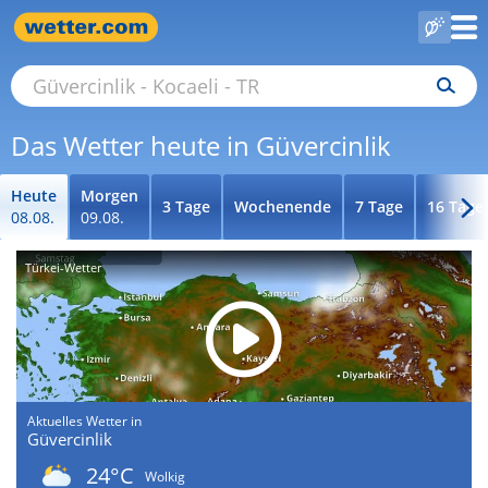
Das Wetter heute in Güvercinlik
Heute
Morgen
3 Tage
Wochenende
7 Tage
16 Tage
08.08.
09.08.
Türkei-Wetter
Aktuelles Wetter in
Güvercinlik
24°C
Wolkig