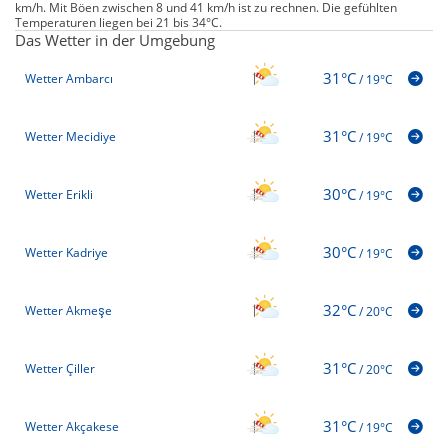
km/h. Mit Böen zwischen 8 und 41 km/h ist zu rechnen. Die gefühlten
Temperaturen liegen bei 21 bis 34°C.
Das Wetter in der Umgebung
31°C
Wetter Ambarcı
/
19°C
31°C
Wetter Mecidiye
/
19°C
30°C
Wetter Erikli
/
19°C
30°C
Wetter Kadriye
/
19°C
32°C
Wetter Akmeşe
/
20°C
31°C
Wetter Çiller
/
20°C
31°C
Wetter Akçakese
/
19°C