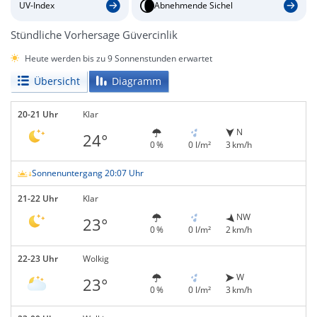
UV-Index
Abnehmende Sichel
Stündliche Vorhersage Güvercinlik
Heute werden bis zu 9 Sonnenstunden erwartet
Übersicht
Diagramm
20-21 Uhr
Klar
N
24°
0 %
0 l/m²
3 km/h
Sonnenuntergang 20:07 Uhr
21-22 Uhr
Klar
NW
23°
0 %
0 l/m²
2 km/h
22-23 Uhr
Wolkig
W
23°
0 %
0 l/m²
3 km/h