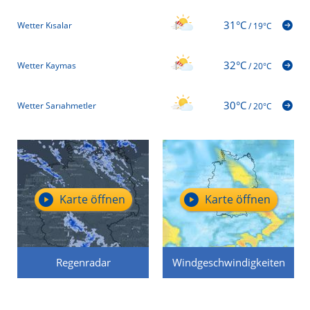
31°C
Wetter Kısalar
/
19°C
32°C
Wetter Kaymas
/
20°C
30°C
Wetter Sarıahmetler
/
20°C
Karte öffnen
Karte öffnen
Regenradar
Windgeschwindigkeiten