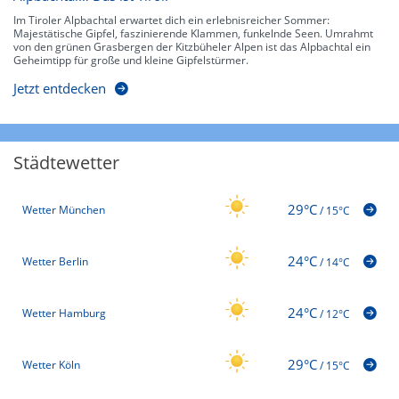
Im Tiroler Alpbachtal erwartet dich ein erlebnisreicher Sommer:
Majestätische Gipfel, faszinierende Klammen, funkelnde Seen. Umrahmt
von den grünen Grasbergen der Kitzbüheler Alpen ist das Alpbachtal ein
Geheimtipp für große und kleine Gipfelstürmer.
Jetzt entdecken
Städtewetter
29°C
Wetter München
/
15°C
24°C
Wetter Berlin
/
14°C
24°C
Wetter Hamburg
/
12°C
29°C
Wetter Köln
/
15°C