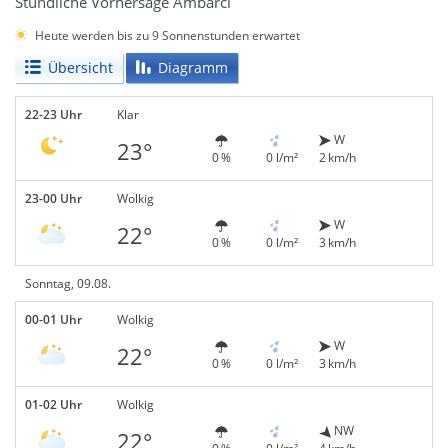
Stündliche Vorhersage Ambarcı
Heute werden bis zu 9 Sonnenstunden erwartet
Übersicht
Diagramm
22-23 Uhr
Klar
W
23°
0 %
0 l/m²
2 km/h
23-00 Uhr
Wolkig
W
22°
0 %
0 l/m²
3 km/h
Sonntag, 09.08.
00-01 Uhr
Wolkig
W
22°
0 %
0 l/m²
3 km/h
01-02 Uhr
Wolkig
NW
22°