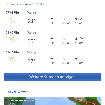
Sonnenaufgang 06:02 Uhr
07-08 Uhr
Wolkig
SW
24°
0 %
0 l/m²
4 km/h
08-09 Uhr
Wolkig
NW
25°
0 %
0 l/m²
6 km/h
09-10 Uhr
Wolkig
N
27°
0 %
0 l/m²
8 km/h
Weitere Stunden anzeigen
Türkei-Wetter