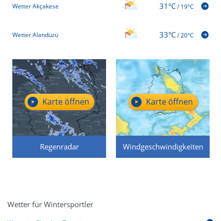
31°C
Wetter Akçakese
/
19°C
33°C
Wetter Alandüzü
/
20°C
Karte öffnen
Karte öffnen
Regenradar
Windgeschwindigkeiten
Wetter für Wintersportler