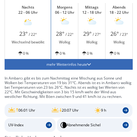
Nachts
Morgens
Mittags
Abends
22 - 06 Uhr
06 - 12 Uhr
12 - 18 Uhr
18 - 22 Uhr
23°
28°
29°
26°
/ 22°
/ 22°
/ 27°
/ 23°
Wechselnd bewölkt
Wolkig
Wolkig
Wolkig
0 %
0 %
0 %
0 %
mehr Wetterinfos heute
In Ambarcı gibt es bis zum Nachmittag eine Mischung aus Sonne und
Wolken bei Temperaturen von 19 bis 31°C. Abends ist es in Ambarcı wolkig
bei Temperaturen von 23 bis 26°C. Nachts ist es wolkig bei Werten von
22°C. Mit Geschwindigkeiten von 3 bis 15 km/h weht der Wind aus
westlicher Richtung. Mit Böen zwischen 9 und 41 km/h ist zu rechnen.
06:01 Uhr
20:07 Uhr
9 h
UV-Index
Abnehmende Sichel