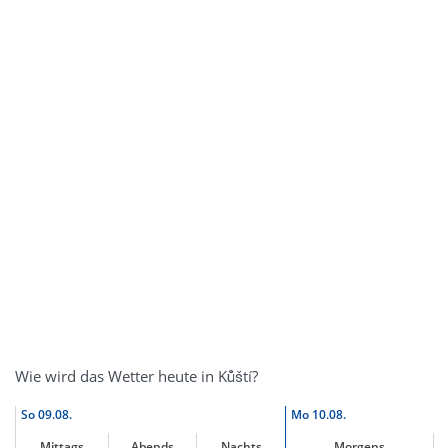
Wie wird das Wetter heute in Kůští?
So
09.08.
Mo
10.08.
Mittags
Abends
Nachts
Morgens