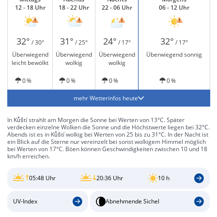
12 - 18 Uhr
18 - 22 Uhr
22 - 06 Uhr
06 - 12 Uhr
32°
31°
24°
32°
/ 30°
/ 25°
/ 17°
/ 17°
Überwiegend
Überwiegend
Überwiegend
Überwiegend sonnig
leicht bewölkt
wolkig
wolkig
0 %
0 %
0 %
0 %
mehr Wetterinfos heute
In Kůští strahlt am Morgen die Sonne bei Werten von 13°C. Später
verdecken einzelne Wolken die Sonne und die Höchstwerte liegen bei 32°C.
Abends ist es in Kůští wolkig bei Werten von 25 bis zu 31°C. In der Nacht ist
ein Blick auf die Sterne nur vereinzelt bei sonst wolkigem Himmel möglich
bei Werten von 17°C. Böen können Geschwindigkeiten zwischen 10 und 18
km/h erreichen.
05:48 Uhr
20:36 Uhr
10 h
UV-Index
Abnehmende Sichel