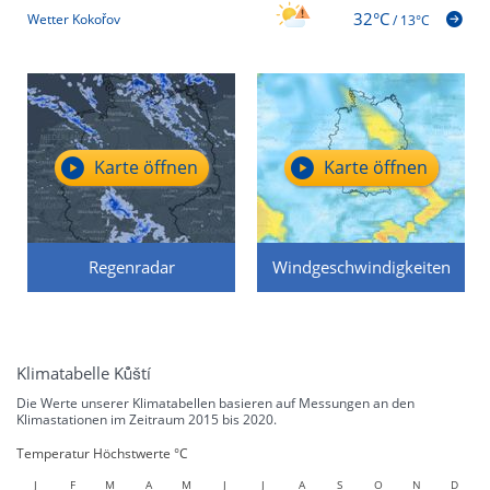
32°C
Wetter Kokořov
/
13°C
Karte öffnen
Karte öffnen
Regenradar
Windgeschwindigkeiten
Klimatabelle Kůští
Die Werte unserer Klimatabellen basieren auf Messungen an den
Klimastationen im Zeitraum 2015 bis 2020.
Temperatur Höchstwerte °C
J
F
M
A
M
J
J
A
S
O
N
D