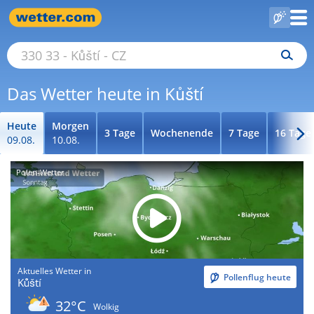
Das Wetter heute in Kůští
Heute
Morgen
3 Tage
Wochenende
7 Tage
16 Tage
09.08.
10.08.
Polen-Wetter
Aktuelles Wetter in
Pollenflug heute
Kůští
32°C
Wolkig