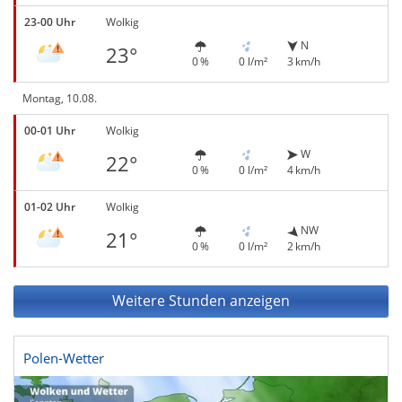
23-00 Uhr
Wolkig
N
23°
0 %
0 l/m²
3 km/h
Montag, 10.08.
00-01 Uhr
Wolkig
W
22°
0 %
0 l/m²
4 km/h
01-02 Uhr
Wolkig
NW
21°
0 %
0 l/m²
2 km/h
Weitere Stunden anzeigen
Polen-Wetter