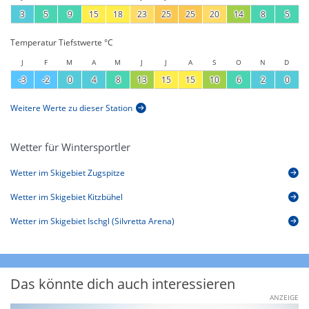
3
5
9
15
18
23
25
25
20
14
8
5
Temperatur Tiefstwerte °C
J
F
M
A
M
J
J
A
S
O
N
D
-3
-2
0
4
8
13
15
15
10
6
2
0
Weitere Werte zu dieser Station
Wetter für Wintersportler
Wetter im Skigebiet Zugspitze
Wetter im Skigebiet Kitzbühel
Wetter im Skigebiet Ischgl (Silvretta Arena)
Das könnte dich auch interessieren
ANZEIGE