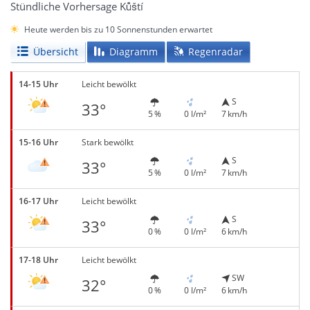
Stündliche Vorhersage Kůští
Heute werden bis zu 10 Sonnenstunden erwartet
Übersicht
Diagramm
Regenradar
14-15 Uhr
Leicht bewölkt
S
33°
5 %
0 l/m²
7 km/h
15-16 Uhr
Stark bewölkt
S
33°
5 %
0 l/m²
7 km/h
16-17 Uhr
Leicht bewölkt
S
33°
0 %
0 l/m²
6 km/h
17-18 Uhr
Leicht bewölkt
SW
32°
0 %
0 l/m²
6 km/h