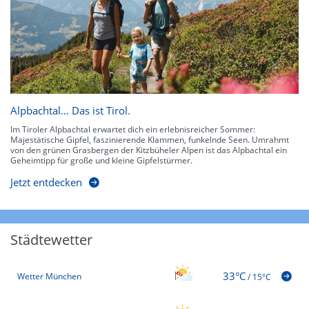
Alpbachtal… Das ist Tirol.
Im Tiroler Alpbachtal erwartet dich ein erlebnisreicher Sommer:
Majestätische Gipfel, faszinierende Klammen, funkelnde Seen. Umrahmt
von den grünen Grasbergen der Kitzbüheler Alpen ist das Alpbachtal ein
Geheimtipp für große und kleine Gipfelstürmer.
Jetzt entdecken
Städtewetter
33°C
Wetter München
/
15°C