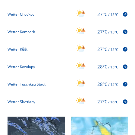
27°C
Wetter Chotíkov
/
15°C
27°C
Wetter Komberk
/
15°C
27°C
Wetter Kůští
/
15°C
28°C
Wetter Kozolupy
/
15°C
28°C
Wetter Tuschkau Stadt
/
15°C
27°C
Wetter Skvrňany
/
16°C