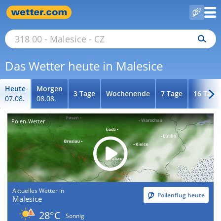
Das Wetter heute in Malesice
Heute
Morgen
3 Tage
Wochenende
7 Tage
16 Tage
07.08.
08.08.
Polen-Wetter
Aktuelles Wetter in
Pollenflug heute
Malesice
28°C
Sonnig