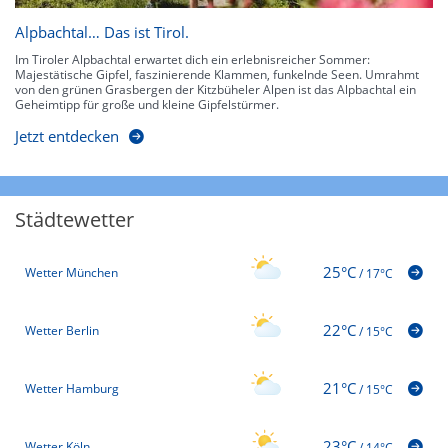
Alpbachtal… Das ist Tirol.
Im Tiroler Alpbachtal erwartet dich ein erlebnisreicher Sommer:
Majestätische Gipfel, faszinierende Klammen, funkelnde Seen. Umrahmt
von den grünen Grasbergen der Kitzbüheler Alpen ist das Alpbachtal ein
Geheimtipp für große und kleine Gipfelstürmer.
Jetzt entdecken
Städtewetter
25°C
Wetter München
/
17°C
22°C
Wetter Berlin
/
15°C
21°C
Wetter Hamburg
/
15°C
23°C
Wetter Köln
/
14°C