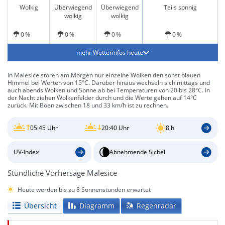
Wolkig
Überwiegend
Überwiegend
Teils sonnig
wolkig
wolkig
0 %
0 %
0 %
0 %
mehr Wetterinfos heute
In Malesice stören am Morgen nur einzelne Wolken den sonst blauen
Himmel bei Werten von 15°C. Darüber hinaus wechseln sich mittags und
auch abends Wolken und Sonne ab bei Temperaturen von 20 bis 28°C. In
der Nacht ziehen Wolkenfelder durch und die Werte gehen auf 14°C
zurück. Mit Böen zwischen 18 und 33 km/h ist zu rechnen.
05:45 Uhr
20:40 Uhr
8 h
UV-Index
Abnehmende Sichel
Stündliche Vorhersage Malesice
Heute werden bis zu 8 Sonnenstunden erwartet
Übersicht
Diagramm
Regenradar