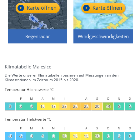
Karte öffnen
Karte öffnen
Regenradar
Windgeschwindigkeiten
Klimatabelle Malesice
Die Werte unserer Klimatabellen basieren auf Messungen an den
Klimastationen im Zeitraum 2015 bis 2020.
Temperatur Höchstwerte °C
J
F
M
A
M
J
J
A
S
O
N
D
3
5
9
15
18
23
25
25
20
14
8
5
Temperatur Tiefstwerte °C
J
F
M
A
M
J
J
A
S
O
N
D
-3
-2
0
4
8
13
15
15
10
6
2
0