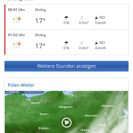
00-01 Uhr
Wolkig
NO
17°
0 %
0 l/m²
5 km/h
01-02 Uhr
Wolkig
NO
17°
0 %
0 l/m²
4 km/h
Weitere Stunden anzeigen
Polen-Wetter