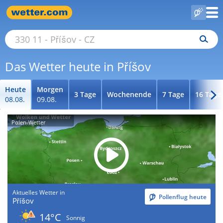
Das Wetter heute in Příšov
Heute
Morgen
3 Tage
Wochenende
7 Tage
16 Tage
08.08.
09.08.
Polen-Wetter
Aktuelles Wetter in
Pollenflug heute
Příšov
14°C
Sonnig