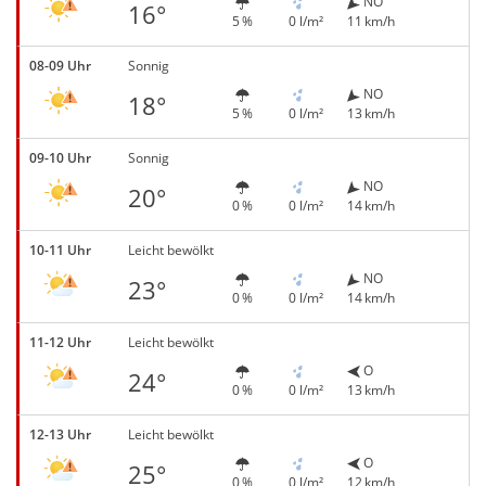
NO
16°
5 %
0 l/m²
11 km/h
08-09 Uhr
Sonnig
NO
18°
5 %
0 l/m²
13 km/h
09-10 Uhr
Sonnig
NO
20°
0 %
0 l/m²
14 km/h
10-11 Uhr
Leicht bewölkt
NO
23°
0 %
0 l/m²
14 km/h
11-12 Uhr
Leicht bewölkt
O
24°
0 %
0 l/m²
13 km/h
12-13 Uhr
Leicht bewölkt
O
25°
0 %
0 l/m²
12 km/h