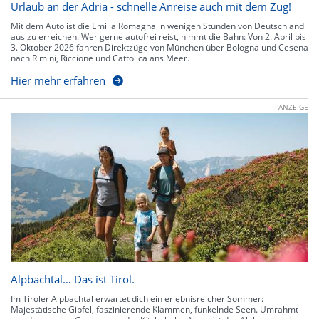
Urlaub an der Adria - schnelle Anreise auch mit dem Zug!
Mit dem Auto ist die Emilia Romagna in wenigen Stunden von Deutschland
aus zu erreichen. Wer gerne autofrei reist, nimmt die Bahn: Von 2. April bis
3. Oktober 2026 fahren Direktzüge von München über Bologna und Cesena
nach Rimini, Riccione und Cattolica ans Meer.
Hier mehr erfahren
ANZEIGE
Alpbachtal… Das ist Tirol.
Im Tiroler Alpbachtal erwartet dich ein erlebnisreicher Sommer:
Majestätische Gipfel, faszinierende Klammen, funkelnde Seen. Umrahmt