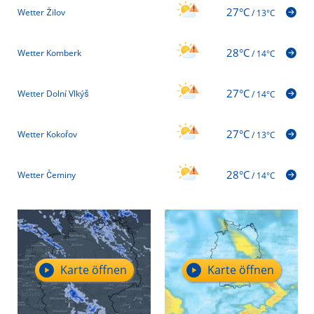
27°C
Wetter Žilov
/
13°C
28°C
Wetter Komberk
/
14°C
27°C
Wetter Dolní Vlkýš
/
14°C
27°C
Wetter Kokořov
/
13°C
28°C
Wetter Čeminy
/
14°C
Karte öffnen
Karte öffnen