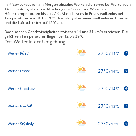
In Příšov verdecken am Morgen einzelne Wolken die Sonne bei Werten von
14°C. Später gibt es eine Mischung aus Sonne und Wolken bei
Höchsttemperaturen bis zu 27°C. Abends ist es in Příšov wolkenlos bei
Temperaturen von 20 bis 26°C. Nachts gibt es einen wolkenlosen Himmel
und die Luft kühlt sich auf 12°C ab.
Böen können Geschwindigkeiten zwischen 14 und 31 km/h erreichen. Die
gefühlten Temperaturen liegen bei 12 bis 29°C.
Das Wetter in der Umgebung
27°C
Wetter Kůští
/
14°C
27°C
Wetter Ledce
/
14°C
27°C
Wetter Chotíkov
/
14°C
27°C
Wetter Nevřeň
/
13°C
27°C
Wetter Stýskaly
/
13°C