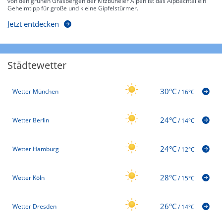
von den grünen Grasbergen der Kitzbüheler Alpen ist das Alpbachtal ein
Geheimtipp für große und kleine Gipfelstürmer.
Jetzt entdecken
Städtewetter
30°C
Wetter München
/
16°C
24°C
Wetter Berlin
/
14°C
24°C
Wetter Hamburg
/
12°C
28°C
Wetter Köln
/
15°C
26°C
Wetter Dresden
/
14°C