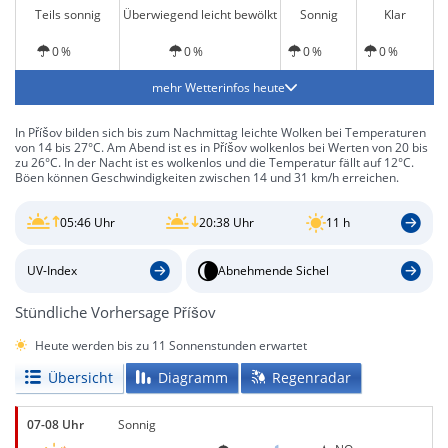
Teils sonnig
Überwiegend leicht bewölkt
Sonnig
Klar
0 %
0 %
0 %
0 %
mehr Wetterinfos heute
In Příšov bilden sich bis zum Nachmittag leichte Wolken bei Temperaturen
von 14 bis 27°C. Am Abend ist es in Příšov wolkenlos bei Werten von 20 bis
zu 26°C. In der Nacht ist es wolkenlos und die Temperatur fällt auf 12°C.
Böen können Geschwindigkeiten zwischen 14 und 31 km/h erreichen.
05:46 Uhr
20:38 Uhr
11 h
UV-Index
Abnehmende Sichel
Stündliche Vorhersage Příšov
Heute werden bis zu 11 Sonnenstunden erwartet
Übersicht
Diagramm
Regenradar
07-08 Uhr
Sonnig