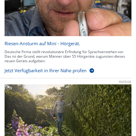
Riesen-Ansturm auf Mini - Hörgerät.
Deutsche Firma stellt revolutionäre Erfindung für Sprachverstehen vor.
Das ist der Grund, warum Männer über 55 Hörgeräte zugunsten dieses
neuen Geräts aufgeben.
Jetzt Verfügbarkeit in Ihrer Nähe prüfen
ANZEIGE