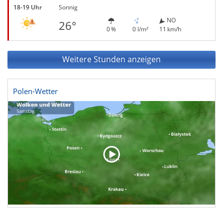
18-19 Uhr
Sonnig
NO
26°
0 %
0 l/m²
11 km/h
Weitere Stunden anzeigen
Polen-Wetter