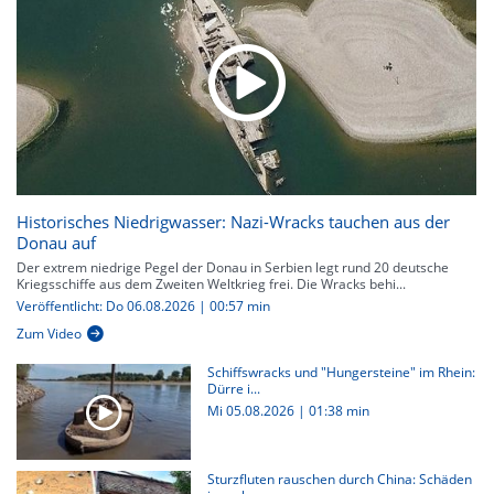
Historisches Niedrigwasser: Nazi-Wracks tauchen aus der
Donau auf
Der extrem niedrige Pegel der Donau in Serbien legt rund 20 deutsche
Kriegsschiffe aus dem Zweiten Weltkrieg frei. Die Wracks behi...
Veröffentlicht: Do 06.08.2026 | 00:57 min
Zum Video
Schiffswracks und "Hungersteine" im Rhein:
Dürre i...
Mi 05.08.2026
|
01:38 min
Sturzfluten rauschen durch China: Schäden