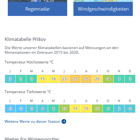
Regenradar
Windgeschwindigkeiten
Klimatabelle Příšov
Die Werte unserer Klimatabellen basieren auf Messungen an den
Klimastationen im Zeitraum 2015 bis 2020.
Temperatur Höchstwerte °C
J
F
M
A
M
J
J
A
S
O
N
D
3
5
9
15
18
23
25
25
20
14
8
5
Temperatur Tiefstwerte °C
J
F
M
A
M
J
J
A
S
O
N
D
-3
-2
0
4
8
13
15
15
10
6
2
0
Weitere Werte zu dieser Station
Wetter für Wintersportler