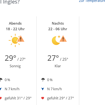
l Ingles?
Zur Temperaturk
Abends
Nachts
18 - 22 Uhr
22 - 06 Uhr
29°
27°
/ 27°
/ 25°
Sonnig
Klar
0 %
0 %
N
7 km/h
N
7 km/h
gefühlt
31° / 29°
gefühlt
29° / 27°