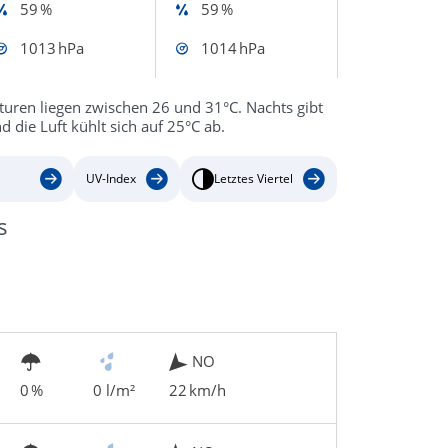
59 %
59 %
1013 hPa
1014 hPa
aturen liegen zwischen 26 und 31°C. Nachts gibt
 die Luft kühlt sich auf 25°C ab.
UV-Index
Letztes Viertel
s
NO
0 %
0 l/m²
22 km/h