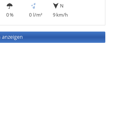
N
0 %
0 l/m²
9 km/h
 anzeigen