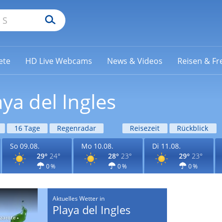
ete
HD Live Webcams
News & Videos
Reisen & Fre
ya del Ingles
16 Tage
Regenradar
Reisezeit
Rückblick
So 09.08.
Mo 10.08.
Di 11.08.
29°
24°
28°
23°
29°
23°
0 %
0 %
0 %
Aktuelles Wetter in
Playa del Ingles