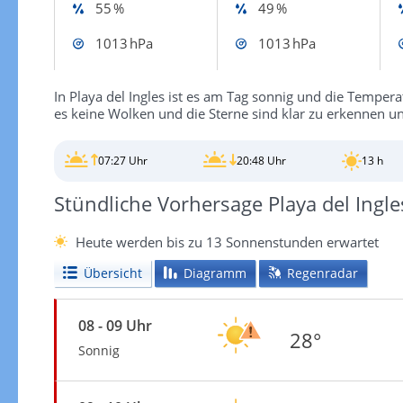
55 %
49 %
1013 hPa
1013 hPa
In Playa del Ingles ist es am Tag sonnig und die Temper
es keine Wolken und die Sterne sind klar zu erkennen und
07:27 Uhr
20:48 Uhr
13 h
Stündliche Vorhersage Playa del Ingle
Heute werden bis zu 13 Sonnenstunden erwartet
Übersicht
Diagramm
Regenradar
08 - 09 Uhr
28°
Sonnig