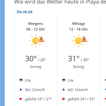
Wie wird das Wetter heute in Playa de
Zur Gewitterrisikokarte
Do
06.08.
Morgens
Mittags
06 - 12 Uhr
12 - 18 Uhr
30°
31°
/ 26°
/ 30°
Sonnig
Sonnig
0 %
0 %
NO
23 km/h
NO
16 km/h
gefühlt
33° / 27°
gefühlt
34° / 33°