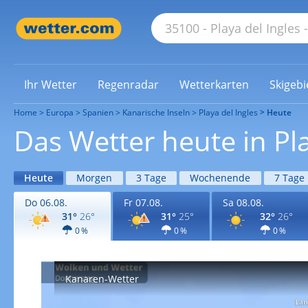
Ihr Wetter
Regenradar
Wetterkarten
Skigebi
Home
Europa
Spanien
Kanarische Inseln
Playa del Ingles
Heute
Das Wetter heute in Pla
Heute
Morgen
3 Tage
Wochenende
7 Tage
Do 06.08.
Fr 07.08.
Sa 08.08.
31°
26°
31°
25°
32°
26°
0 %
0 %
0 %
Kanaren-Wetter