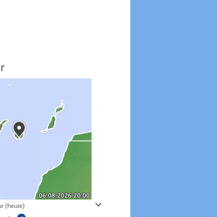
r
Windgeschwindigkeite
r (heute)
Windgeschwindigkeiten in 3h