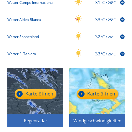
31°C
Wetter Campo Internacional
/
26°C
33°C
Wetter Aldea Blanca
/
25°C
32°C
Wetter Sonnenland
/
26°C
33°C
Wetter El Tablero
/
26°C
Karte öffnen
Karte öffnen
Regenradar
Windgeschwindigkeiten