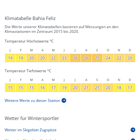
Klimatabelle Bahia Feliz
Die Werte unserer Klimatabellen basieren auf Messungen an den
Klimastationen im Zeitraum 2015 bis 2020.
Temperatur Höchstwerte °C
J
F
M
A
M
J
J
A
S
O
N
D
19
19
20
20
22
23
26
26
25
24
22
20
Temperatur Tiefstwerte °C
J
F
M
A
M
J
J
A
S
O
N
D
15
15
15
16
17
19
20
21
21
20
18
17
Weitere Werte zu dieser Station
Wetter für Wintersportler
Wetter im Skigebiet Zugspitze