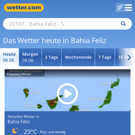
Das Wetter heute in Bahia Feliz
Heute
Morgen
3 Tage
Wochenende
7 Tage
16 Tage
08.08.
09.08.
Kanaren-Wetter
Aktuelles Wetter in
Bahia Feliz
25°C
Klar und windig