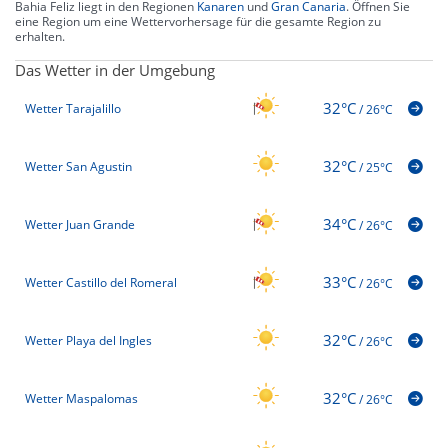
Bahia Feliz liegt in den Regionen
Kanaren
und
Gran Canaria
. Öffnen Sie
eine Region um eine Wettervorhersage für die gesamte Region zu
erhalten.
Das Wetter in der Umgebung
32°C
Wetter Tarajalillo
/
26°C
32°C
Wetter San Agustin
/
25°C
34°C
Wetter Juan Grande
/
26°C
33°C
Wetter Castillo del Romeral
/
26°C
32°C
Wetter Playa del Ingles
/
26°C
32°C
Wetter Maspalomas
/
26°C