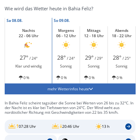
Wie wird das Wetter heute in Bahia Feliz?
Sa
08.08.
So
09.08.
Nachts
Morgens
Mittags
Abends
22 - 06 Uhr
06 - 12 Uhr
12 - 18 Uhr
18 - 22 Uhr
27°
28°
29°
28°
/ 24°
/ 24°
/ 29°
/ 25°
Klar und windig
Sonnig
Sonnig
Sonnig
0 %
0 %
0 %
0 %
mehr Wetterinfos heute
In Bahia Feliz scheint tagsüber die Sonne bei Werten von 26 bis zu 32°C. In
der Nacht ist es klar bei Tiefstwerten von 24°C. Der Wind weht aus
nordöstlicher Richtung mit Geschwindigkeiten von 22 bis 35 km/h.
07:28 Uhr
20:46 Uhr
13 h