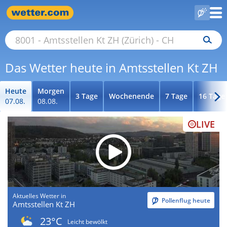
Das Wetter heute in Amtsstellen Kt ZH
Heute
Morgen
3 Tage
Wochenende
7 Tage
16 Tage
07.08.
08.08.
LIVE
Aktuelles Wetter in
Pollenflug heute
Amtsstellen Kt ZH
23°C
Leicht bewölkt