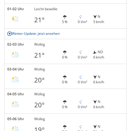
01-02 Uhr
Leicht bewölkt
N
21°
5 %
0 l/m²
5 km/h
Wetter-Update: jetzt ansehen
02-03 Uhr
Wolkig
NO
21°
0 %
0 l/m²
6 km/h
03-04 Uhr
Wolkig
N
20°
0 %
0 l/m²
6 km/h
04-05 Uhr
Wolkig
N
20°
0 %
0 l/m²
6 km/h
05-06 Uhr
Wolkig
N
19°