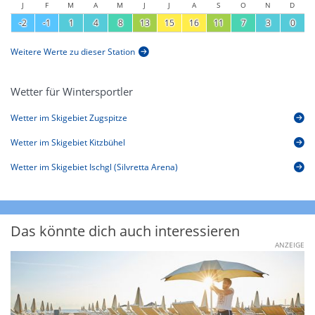
J
F
M
A
M
J
J
A
S
O
N
D
-2
-1
1
4
8
13
15
16
11
7
3
0
Weitere Werte zu dieser Station
Wetter für Wintersportler
Wetter im Skigebiet Zugspitze
Wetter im Skigebiet Kitzbühel
Wetter im Skigebiet Ischgl (Silvretta Arena)
Das könnte dich auch interessieren
ANZEIGE