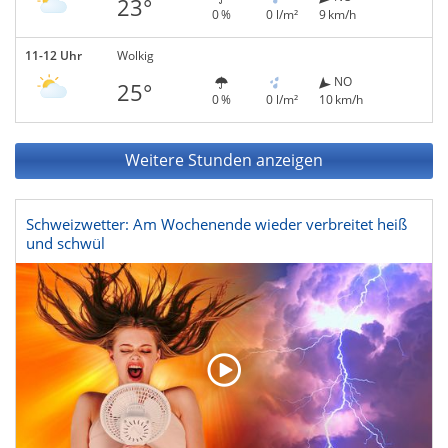
23°
0 %
0 l/m²
9 km/h
11-12 Uhr
Wolkig
NO
25°
0 %
0 l/m²
10 km/h
Weitere Stunden anzeigen
Schweizwetter: Am Wochenende wieder verbreitet heiß
und schwül