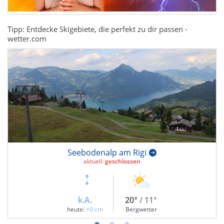
Tipp: Entdecke Skigebiete, die perfekt zu dir passen -
wetter.com
Seebodenalp am Rigi
aktuell:
geschlossen
k.A.
20°
/ 11°
heute:
+0 cm
Bergwetter