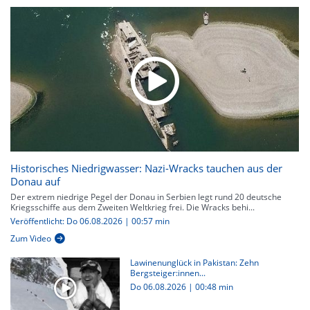
Historisches Niedrigwasser: Nazi-Wracks tauchen aus der
Donau auf
Der extrem niedrige Pegel der Donau in Serbien legt rund 20 deutsche
Kriegsschiffe aus dem Zweiten Weltkrieg frei. Die Wracks behi...
Veröffentlicht: Do 06.08.2026 | 00:57 min
Zum Video
Lawinenunglück in Pakistan: Zehn
Bergsteiger:innen...
Do 06.08.2026
|
00:48 min