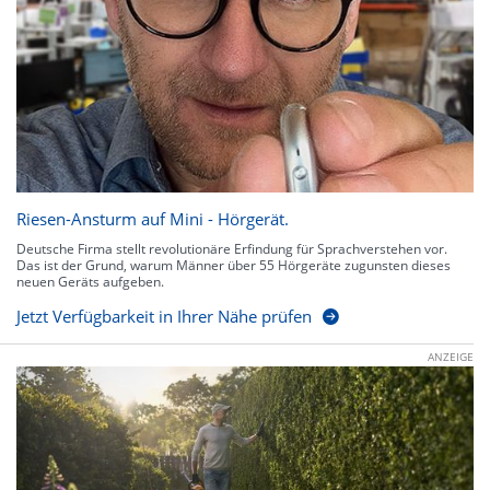
Riesen-Ansturm auf Mini - Hörgerät.
Deutsche Firma stellt revolutionäre Erfindung für Sprachverstehen vor.
Das ist der Grund, warum Männer über 55 Hörgeräte zugunsten dieses
neuen Geräts aufgeben.
Jetzt Verfügbarkeit in Ihrer Nähe prüfen
ANZEIGE