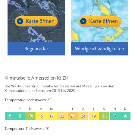
Karte öffnen
Karte öffnen
Regenradar
Windgeschwindigkeiten
Klimatabelle Amtsstellen Kt ZH
Die Werte unserer Klimatabellen basieren auf Messungen an den
Klimastationen im Zeitraum 2015 bis 2020.
Temperatur Höchstwerte °C
J
F
M
A
M
J
J
A
S
O
N
D
5
7
10
15
17
22
25
24
19
14
9
6
Temperatur Tiefstwerte °C