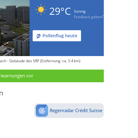
29°C
Sonnig
Feedback geben
Pollenflug heute
ach - Gebäude des SRF (Entfernung: ca. 5.4 km)
erwarnungen vor
n
Regenradar Crédit Suisse