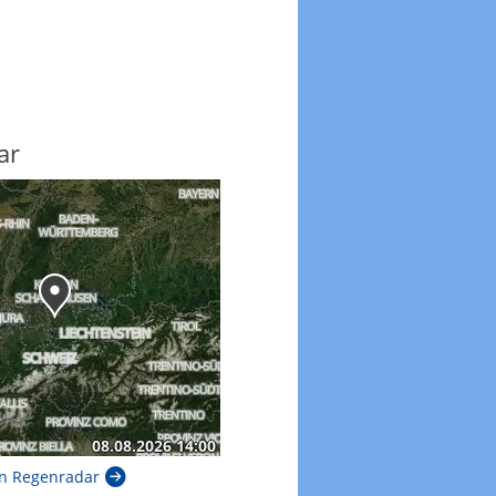
ar
n Regenradar