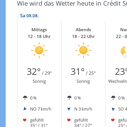
Wie wird das Wetter heute in Crédit S
Sa
08.08.
Mittags
Abends
Na
12 - 18 Uhr
18 - 22 Uhr
22 - 
32°
31°
23
/ 29°
/ 25°
Sonnig
Sonnig
Wechseln
0 %
0 %
0 %
NO
7 km/h
N
3 km/h
SO
gefühlt
gefühlt
gefü
35° / 31°
34° / 27°
25° 