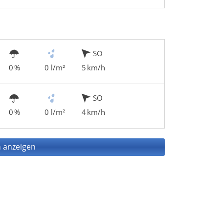
SO
0 %
0 l/m²
5 km/h
SO
0 %
0 l/m²
4 km/h
 anzeigen