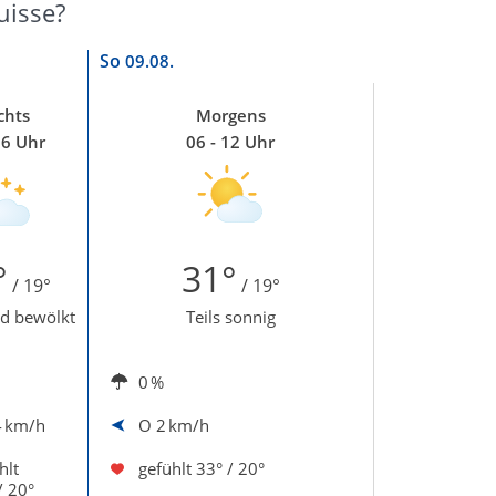
uisse?
So
09.08.
chts
Morgens
06 Uhr
06 - 12 Uhr
°
31°
/ 19°
/ 19°
d bewölkt
Teils sonnig
0 %
4 km/h
O
2 km/h
hlt
gefühlt
33° / 20°
/ 20°