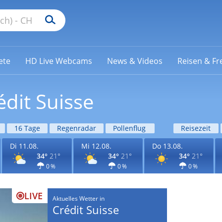
ete
HD Live Webcams
News & Videos
Reisen & Fre
édit Suisse
16 Tage
Regenradar
Pollenflug
Reisezeit
Di 11.08.
Mi 12.08.
Do 13.08.
34°
21°
34°
21°
34°
21°
0 %
0 %
0 %
LIVE
Aktuelles Wetter in
Crédit Suisse