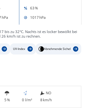
%
63 %
7 hPa
1017 hPa
7 bis zu 32°C. Nachts ist es locker bewölkt bei
 26 km/h ist zu rechnen.
UV-Index
Abnehmende Sichel
NO
5 %
0 l/m²
8 km/h