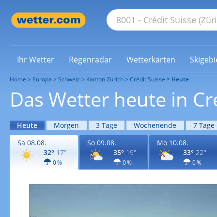
Ihr Wetter
Regenradar
Wetterkarten
Skigebi
Home
Europa
Schweiz
Kanton Zürich
Crédit Suisse
Heute
Das Wetter heute in Cr
Heute
Morgen
3 Tage
Wochenende
7 Tage
Sa 08.08.
So 09.08.
Mo 10.08.
32°
17°
35°
19°
33°
22°
0 %
0 %
0 %