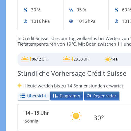
30 %
35 %
69 
1016 hPa
1016 hPa
101
In Crédit Suisse ist es am Tag wolkenlos bei Werten von 1
Tiefsttemperaturen von 19°C. Mit Böen zwischen 11 und
06:12 Uhr
20:50 Uhr
14 h
Stündliche Vorhersage Crédit Suisse
Heute werden bis zu 14 Sonnenstunden erwartet
Übersicht
Diagramm
Regenradar
14 - 15 Uhr
30°
Sonnig