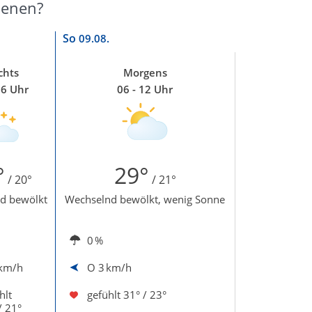
uenen?
So
09.08.
chts
Morgens
06 Uhr
06 - 12 Uhr
°
29°
/ 20°
/ 21°
d bewölkt
Wechselnd bewölkt, wenig Sonne
0 %
 km/h
O
3 km/h
hlt
gefühlt
31° / 23°
/ 21°