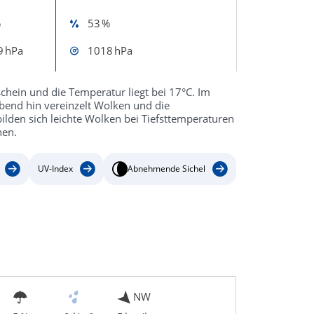
%
53 %
9 hPa
1018 hPa
hein und die Temperatur liegt bei 17°C. Im
Abend hin vereinzelt Wolken und die
lden sich leichte Wolken bei Tiefsttemperaturen
nen.
UV-Index
Abnehmende Sichel
NW