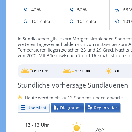
40 %
50 %
66 
1017 hPa
1017 hPa
101
In Sundlauenen gibt es am Morgen strahlenden Sonnensc
weiteren Tagesverlauf bilden sich von mittags bis zum 
Temperaturen liegen zwischen 23 und 29 Grad. Nachts bi
von 20°C. Mit Böen zwischen 7 und 16 km/h ist zu rech
06:17 Uhr
20:51 Uhr
13 h
Stündliche Vorhersage Sundlauenen
Heute werden bis zu 13 Sonnenstunden erwartet
Übersicht
Diagramm
Regenradar
12 - 13 Uhr
26°