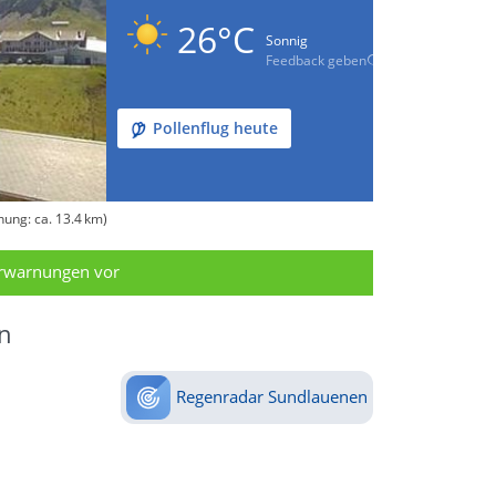
26°C
Sonnig
Feedback geben
Pollenflug heute
ung: ca. 13.4 km)
erwarnungen vor
n
Regenradar Sundlauenen