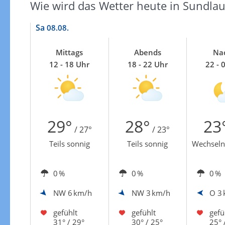
Wie wird das Wetter heute in Sundla
Sa
08.08.
Mittags
Abends
Na
12 - 18 Uhr
18 - 22 Uhr
22 - 
29°
28°
23
/ 27°
/ 23°
Teils sonnig
Teils sonnig
Wechseln
0 %
0 %
0 %
NW
6 km/h
NW
3 km/h
O
3
gefühlt
gefühlt
gefü
31° / 29°
30° / 25°
25° 