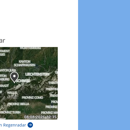
ar
n Regenradar