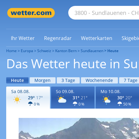
Ihr Wetter
Regenradar
Wetterkarten
Skigebi
Home
Europa
Schweiz
Kanton Bern
Sundlauenen
Heute
Das Wetter heute in S
Heute
Morgen
3 Tage
Wochenende
7 Tage
Sa 08.08.
So 09.08.
Mo 10.08.
29°
17°
31°
21°
30°
20°
0 %
0 %
50 %