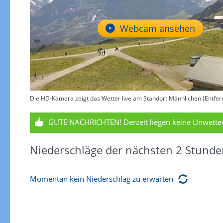
Webcam ansehen
Die HD-Kamera zeigt das Wetter live am Standort Männlichen (Entfern
GUTE NACHRICHTEN!
Derzeit liegen keine Unwett
Niederschläge der nächsten 2 Stunde
Momentan kein Niederschlag zu erwarten