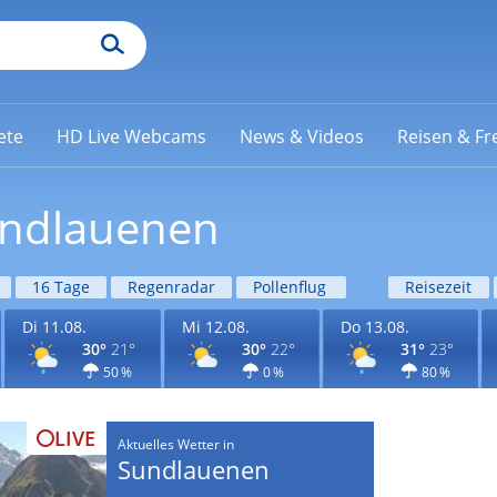
ete
HD Live Webcams
News & Videos
Reisen & Fre
undlauenen
16 Tage
Regenradar
Pollenflug
Reisezeit
Di 11.08.
Mi 12.08.
Do 13.08.
30°
21°
30°
22°
31°
23°
50 %
0 %
80 %
LIVE
Aktuelles Wetter in
Sundlauenen