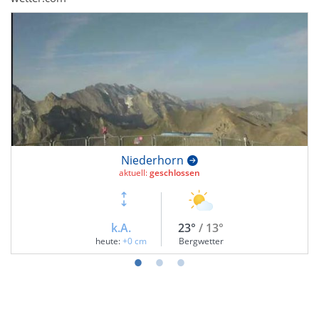
Niederhorn
aktuell:
geschlossen
k.A.
23°
/ 13°
heute:
+0 cm
Bergwetter