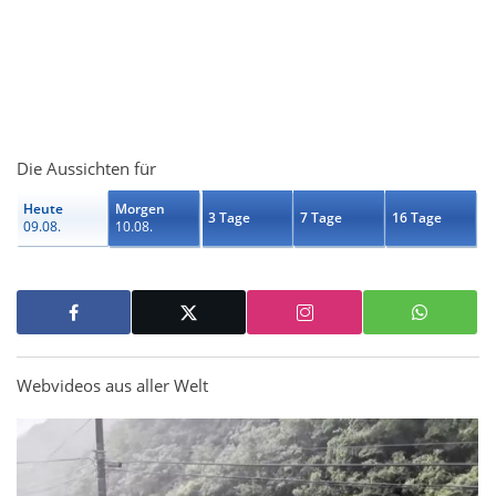
Die Aussichten für
Heute
Morgen
3 Tage
7 Tage
16 Tage
09.08.
10.08.
Webvideos aus aller Welt