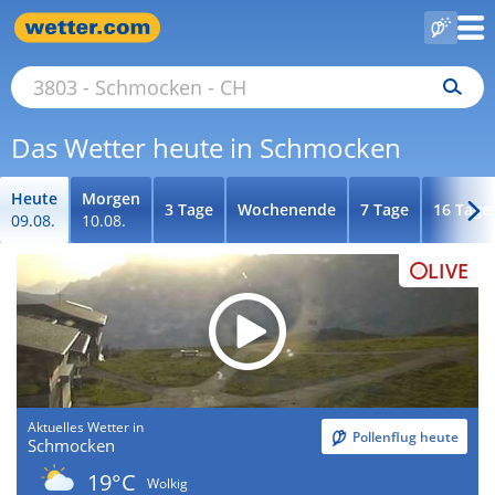
Das Wetter heute in Schmocken
Heute
Morgen
3 Tage
Wochenende
7 Tage
16 Tage
09.08.
10.08.
LIVE
Aktuelles Wetter in
Pollenflug heute
Schmocken
19°C
Wolkig