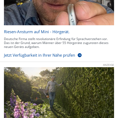
Riesen-Ansturm auf Mini - Hörgerät.
Deutsche Firma stellt revolutionäre Erfindung für Sprachverstehen vor.
Das ist der Grund, warum Männer über 55 Hörgeräte zugunsten dieses
neuen Geräts aufgeben.
Jetzt Verfügbarkeit in Ihrer Nähe prüfen
ANZEIGE