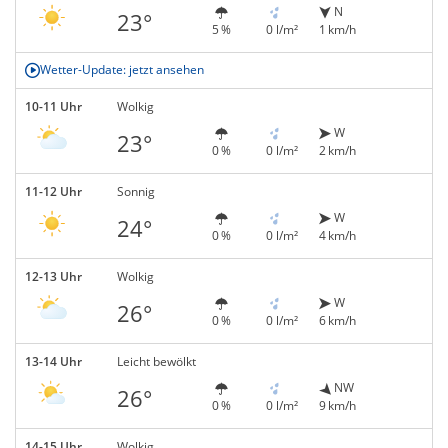
N
23°
5 %
0 l/m²
1 km/h
Wetter-Update: jetzt ansehen
10-11 Uhr
Wolkig
W
23°
0 %
0 l/m²
2 km/h
11-12 Uhr
Sonnig
W
24°
0 %
0 l/m²
4 km/h
12-13 Uhr
Wolkig
W
26°
0 %
0 l/m²
6 km/h
13-14 Uhr
Leicht bewölkt
NW
26°
0 %
0 l/m²
9 km/h
14-15 Uhr
Wolkig