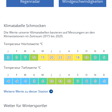
Regenradar
Windgeschwindigkeiten
Klimatabelle Schmocken
Die Werte unserer Klimatabellen basieren auf Messungen an den
Klimastationen im Zeitraum 2015 bis 2020.
Temperatur Höchstwerte °C
J
F
M
A
M
J
J
A
S
O
N
D
3
5
7
12
15
20
23
23
18
13
8
5
Temperatur Tiefstwerte °C
J
F
M
A
M
J
J
A
S
O
N
D
-4
-4
-1
3
6
10
13
12
9
4
0
-2
Weitere Werte zu dieser Station
Wetter für Wintersportler