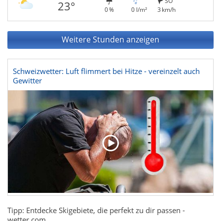
SO
23°
0 %
0 l/m²
3 km/h
Weitere Stunden anzeigen
Schweizwetter: Luft flimmert bei Hitze - vereinzelt auch
Gewitter
Tipp: Entdecke Skigebiete, die perfekt zu dir passen -
wetter.com