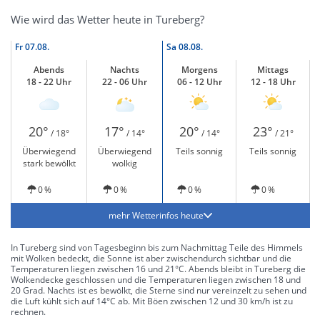
Wie wird das Wetter heute in Tureberg?
Fr
07.08.
Sa
08.08.
Abends
Nachts
Morgens
Mittags
18 - 22 Uhr
22 - 06 Uhr
06 - 12 Uhr
12 - 18 Uhr
20°
17°
20°
23°
/ 18°
/ 14°
/ 14°
/ 21°
Überwiegend
Überwiegend
Teils sonnig
Teils sonnig
stark bewölkt
wolkig
0 %
0 %
0 %
0 %
mehr Wetterinfos heute
In Tureberg sind von Tagesbeginn bis zum Nachmittag Teile des Himmels
mit Wolken bedeckt, die Sonne ist aber zwischendurch sichtbar und die
Temperaturen liegen zwischen 16 und 21°C. Abends bleibt in Tureberg die
Wolkendecke geschlossen und die Temperaturen liegen zwischen 18 und
20 Grad. Nachts ist es bewölkt, die Sterne sind nur vereinzelt zu sehen und
die Luft kühlt sich auf 14°C ab. Mit Böen zwischen 12 und 30 km/h ist zu
rechnen.