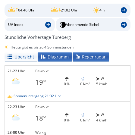
04:46 Uhr
21:02 Uhr
4 h
UV-Index
Abnehmende Sichel
Stündliche Vorhersage Tureberg
Heute gibt es bis zu 4 Sonnenstunden
Übersicht
Diagramm
Regenradar
21-22 Uhr
Bewölkt
W
19°
0 %
0 l/m²
5 km/h
Sonnenuntergang 21:02 Uhr
22-23 Uhr
Bewölkt
W
18°
0 %
0 l/m²
4 km/h
23-00 Uhr
Wolkig