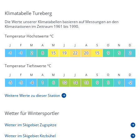
Klimatabelle Tureberg
Die Werte unserer Klimatabellen basieren auf Messungen an den
Klimastationen im Zeitraum 1961 bis 1990.
Temperatur Höchstwerte °C
J
F
M
A
M
J
J
A
S
O
N
D
-1
-1
2
8
15
19
22
20
15
9
5
2
Temperatur Tiefstwerte °C
J
F
M
A
M
J
J
A
S
O
N
D
-5
-5
-4
1
6
10
14
13
9
5
1
-2
Weitere Werte zu dieser Station
Wetter für Wintersportler
Wetter im Skigebiet Zugspitze
Wetter im Skigebiet Kitzbühel