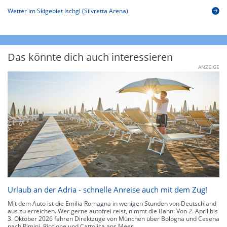
Wetter im Skigebiet Ischgl (Silvretta Arena)
Das könnte dich auch interessieren
ANZEIGE
Urlaub an der Adria - schnelle Anreise auch mit dem Zug!
Mit dem Auto ist die Emilia Romagna in wenigen Stunden von Deutschland
aus zu erreichen. Wer gerne autofrei reist, nimmt die Bahn: Von 2. April bis
3. Oktober 2026 fahren Direktzüge von München über Bologna und Cesena
nach Rimini, Riccione und Cattolica ans Meer.