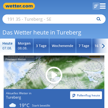
Das Wetter heute in Tureberg
Heute
Morgen
3 Tage
Wochenende
7 Tage
16 Tage
07.08.
08.08.
Finnland-Wetter
Aktuelles Wetter in
Pollenflug heute
Tureberg
19°C
Stark bewölkt