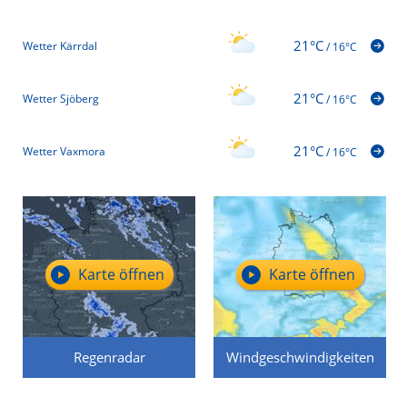
21°C
Wetter Kärrdal
/
16°C
21°C
Wetter Sjöberg
/
16°C
21°C
Wetter Vaxmora
/
16°C
Karte öffnen
Karte öffnen
Regenradar
Windgeschwindigkeiten