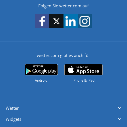
Folgen Sie wetter.com auf
wetter.com gibt es auch für
Android
iPhone & iPad
Wetter
Videovorhersagen
Kolumnen
Unwetterwarnungen
wetter.com Deutschland
wetter.com Schweiz
wetter.com Österreich
Werben
Homepage Widget
Wetter API
Wetter- und Geodaten - meteonomiqs.com
tiempo.es
meteos24.fr
ilmeteo24.it
pogoda24.pl
weather24.co.uk
Widgets
Regenradar
Windgeschwindigkeiten
Temperatur
Sonnenschein
Wassertemperatur