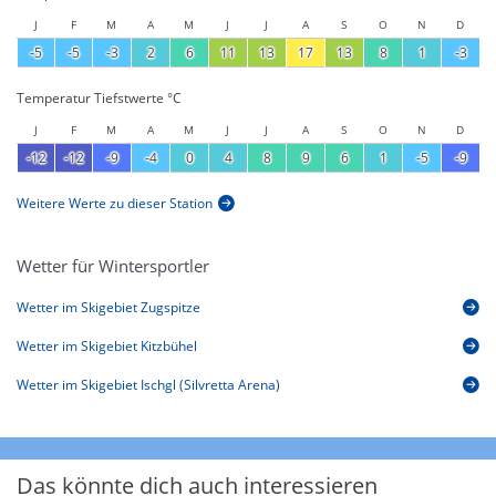
J
F
M
A
M
J
J
A
S
O
N
D
-5
-5
-3
2
6
11
13
17
13
8
1
-3
Temperatur Tiefstwerte °C
J
F
M
A
M
J
J
A
S
O
N
D
-12
-12
-9
-4
0
4
8
9
6
1
-5
-9
Weitere Werte zu dieser Station
Wetter für Wintersportler
Wetter im Skigebiet Zugspitze
Wetter im Skigebiet Kitzbühel
Wetter im Skigebiet Ischgl (Silvretta Arena)
Das könnte dich auch interessieren