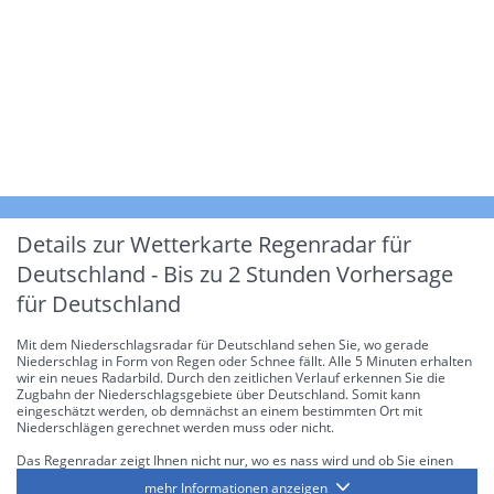
Details zur Wetterkarte
Regenradar für
Deutschland - Bis zu 2 Stunden Vorhersage
für Deutschland
Mit dem Niederschlagsradar für Deutschland sehen Sie, wo gerade
Niederschlag in Form von Regen oder Schnee fällt. Alle 5 Minuten erhalten
wir ein neues Radarbild. Durch den zeitlichen Verlauf erkennen Sie die
Zugbahn der Niederschlagsgebiete über Deutschland. Somit kann
eingeschätzt werden, ob demnächst an einem bestimmten Ort mit
Niederschlägen gerechnet werden muss oder nicht.
Das Regenradar zeigt Ihnen nicht nur, wo es nass wird und ob Sie einen
Regenschirm brauchen, sondern gibt Ihnen zusätzlich Informationen über
mehr Informationen anzeigen
die Niederschlagsintensität. Diese bezieht sich laut offiziellen Richtlinien