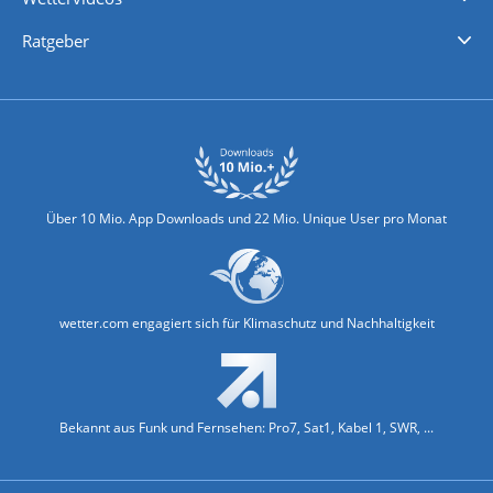
Nachrichten
Deutschlandwetter
Schweizwetter
Österreichwetter
Regionalwetter
Wetter in Europa
Wetter Weltweit
Wetterlexikon
Promi-News
Ratgeber
Biowetter
Glätteindex
Reiseziel Finder
Erkältungswetter
Klima & Umwelt
Über 10 Mio. App Downloads und 22 Mio. Unique User pro Monat
wetter.com engagiert sich für Klimaschutz und Nachhaltigkeit
Bekannt aus Funk und Fernsehen: Pro7, Sat1, Kabel 1, SWR, ...