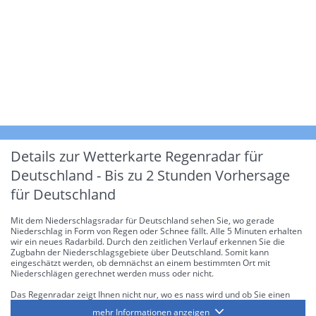
Details zur Wetterkarte
Regenradar für
Deutschland - Bis zu 2 Stunden Vorhersage
für Deutschland
Mit dem Niederschlagsradar für Deutschland sehen Sie, wo gerade
Niederschlag in Form von Regen oder Schnee fällt. Alle 5 Minuten erhalten
wir ein neues Radarbild. Durch den zeitlichen Verlauf erkennen Sie die
Zugbahn der Niederschlagsgebiete über Deutschland. Somit kann
eingeschätzt werden, ob demnächst an einem bestimmten Ort mit
Niederschlägen gerechnet werden muss oder nicht.
Das Regenradar zeigt Ihnen nicht nur, wo es nass wird und ob Sie einen
Regenschirm brauchen, sondern gibt Ihnen zusätzlich Informationen über
mehr Informationen anzeigen
die Niederschlagsintensität. Diese bezieht sich laut offiziellen Richtlinien