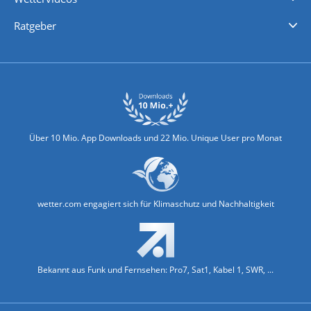
Nachrichten
Deutschlandwetter
Schweizwetter
Österreichwetter
Regionalwetter
Wetter in Europa
Wetter Weltweit
Wetterlexikon
Promi-News
Ratgeber
Biowetter
Glätteindex
Reiseziel Finder
Erkältungswetter
Klima & Umwelt
Über 10 Mio. App Downloads und 22 Mio. Unique User pro Monat
wetter.com engagiert sich für Klimaschutz und Nachhaltigkeit
Bekannt aus Funk und Fernsehen: Pro7, Sat1, Kabel 1, SWR, ...