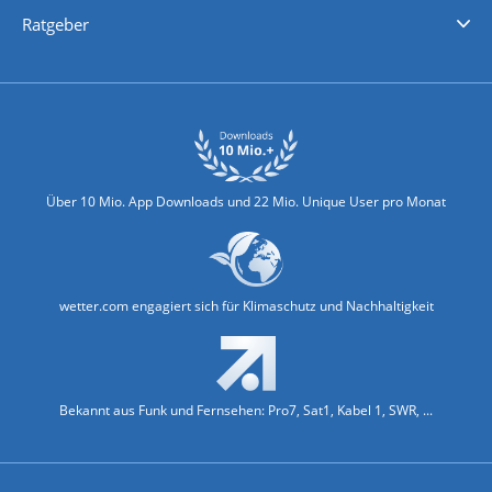
Nachrichten
Deutschlandwetter
Schweizwetter
Österreichwetter
Regionalwetter
Wetter in Europa
Wetter Weltweit
Wetterlexikon
Promi-News
Ratgeber
Biowetter
Glätteindex
Reiseziel Finder
Erkältungswetter
Klima & Umwelt
Über 10 Mio. App Downloads und 22 Mio. Unique User pro Monat
wetter.com engagiert sich für Klimaschutz und Nachhaltigkeit
Bekannt aus Funk und Fernsehen: Pro7, Sat1, Kabel 1, SWR, ...