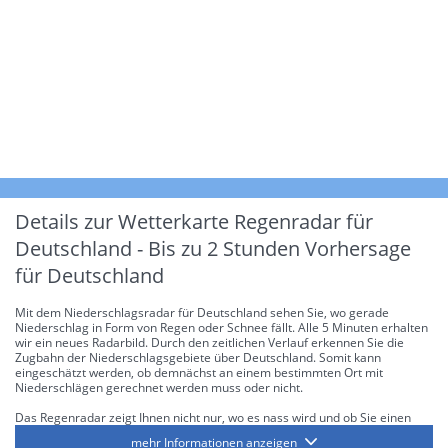
Details zur Wetterkarte
Regenradar für
Deutschland - Bis zu 2 Stunden Vorhersage
für Deutschland
Mit dem Niederschlagsradar für Deutschland sehen Sie, wo gerade
Niederschlag in Form von Regen oder Schnee fällt. Alle 5 Minuten erhalten
wir ein neues Radarbild. Durch den zeitlichen Verlauf erkennen Sie die
Zugbahn der Niederschlagsgebiete über Deutschland. Somit kann
eingeschätzt werden, ob demnächst an einem bestimmten Ort mit
Niederschlägen gerechnet werden muss oder nicht.
Das Regenradar zeigt Ihnen nicht nur, wo es nass wird und ob Sie einen
Regenschirm brauchen, sondern gibt Ihnen zusätzlich Informationen über
mehr Informationen anzeigen
die Niederschlagsintensität. Diese bezieht sich laut offiziellen Richtlinien