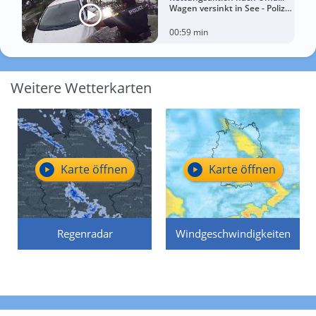
Wagen versinkt in See - Polizei
rettet Autofahrerin
00:59 min
Weitere Wetterkarten
Karte öffnen
Karte öffnen
Regenradar
Windgeschwindigkeiten