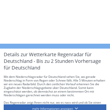
Details zur Wetterkarte
Regenradar für
Deutschland - Bis zu 2 Stunden Vorhersage
für Deutschland
Mit dem Niederschlagsradar für Deutschland sehen Sie, wo gerade
Niederschlag in Form von Regen oder Schnee fällt. Alle 5 Minuten erhalten
wir ein neues Radarbild. Durch den zeitlichen Verlauf erkennen Sie die
Zugbahn der Niederschlagsgebiete über Deutschland. Somit kann
eingeschätzt werden, ob demnächst an einem bestimmten Ort mit
Niederschlägen gerechnet werden muss oder nicht.
Das Regenradar zeigt Ihnen nicht nur, wo es nass wird und ob Sie einen
Regenschirm brauchen, sondern gibt Ihnen zusätzlich Informationen über
mehr Informationen anzeigen
die Niederschlagsintensität. Diese bezieht sich laut offiziellen Richtlinien