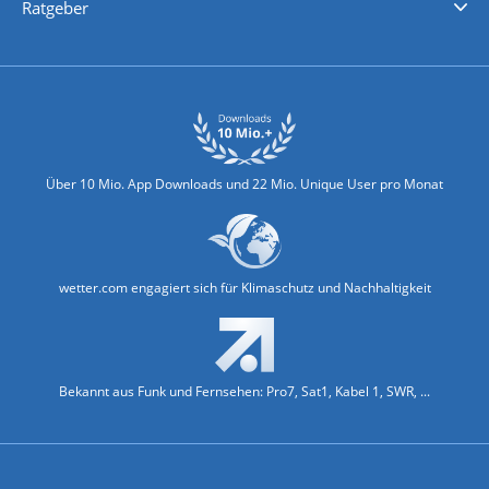
Ratgeber
Biowetter
Glätteindex
Reiseziel Finder
Erkältungswetter
Klima & Umwelt
Über 10 Mio. App Downloads und 22 Mio. Unique User pro Monat
wetter.com engagiert sich für Klimaschutz und Nachhaltigkeit
Bekannt aus Funk und Fernsehen: Pro7, Sat1, Kabel 1, SWR, ...